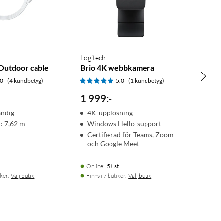
Logitech
 Outdoor cable
Brio 4K webbkamera
.0
(4 kundbetyg)
5.0
(1 kundbetyg)
1 999
:
-
ändig
4K-upplösning
: 7,62 m
Windows Hello-support
Certifierad för Teams, Zoom
och Google Meet
Online
:
5+ st
ker.
Välj butik
Finns i 7 butiker.
Välj butik