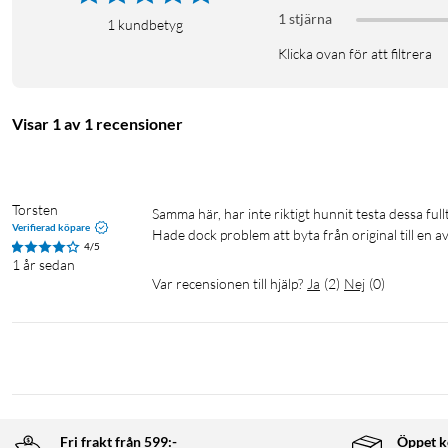
1 stjärna
1
kundbetyg
Klicka ovan för att filtrera
Visar 1 av 1 recensioner
Torsten
Samma här, har inte riktigt hunnit testa dessa fullt ut, men är riktigt nöjd så här långt.

Verifierad köpare
Hade dock problem att byta från original till en a
4/5
1 år sedan
Var recensionen till hjälp?
Ja
(
2
)
Nej
(
0
)
Fri frakt från 599:-
Öppet k