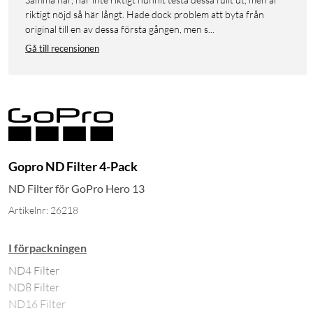
riktigt nöjd så här långt. Hade dock problem att byta från
original till en av dessa första gången, men s...
Gå till recensionen
Gopro ND Filter 4-Pack
ND Filter för GoPro Hero 13
Artikelnr: 26218
I förpackningen
ND4 Filter
ND8 Filter
ND16 Filter