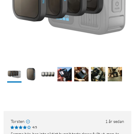
Torsten
1 år sedan
4/5
Samma här, har inte riktigt hunnit testa dessa fullt ut, men är