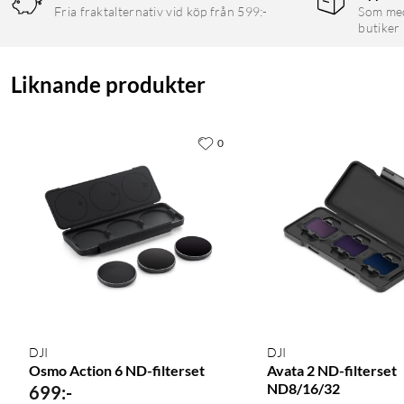
Fria fraktalternativ vid köp från 599:-
Som medl
butiker
Liknande produkter
0
DJI
DJI
Osmo Action 6 ND-filterset
Avata 2 ND-filterset
ND8/16/32
699
:
-