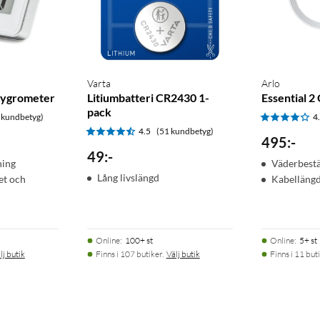
Varta
Arlo
hygrometer
Litiumbatteri CR2430 1-
Essential 2
pack
 kundbetyg)
4
4.5
(51 kundbetyg)
495
:
-
49
:
-
ing
Väderbest
Lång livslängd
et och
Kabellängd
Online
:
100+ st
Online
:
5+ st
lj butik
Finns i 107 butiker.
Välj butik
Finns i 11 buti