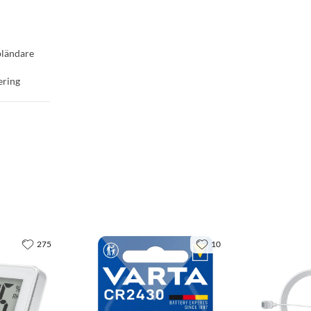
bländare
ering
275
10