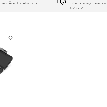
em! Även fri retur i alla
1-2 arbetsdagar leverans
lagervaror
0