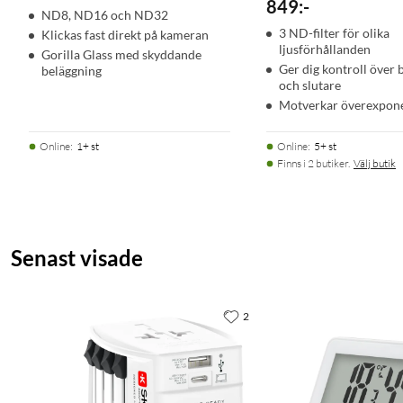
849
:
-
ND8, ND16 och ND32
3 ND-filter för olika
Klickas fast direkt på kameran
ljusförhållanden
Gorilla Glass med skyddande
Ger dig kontroll över 
beläggning
och slutare
Motverkar överexpon
Online
:
1+ st
Online
:
5+ st
Finns i 2 butiker.
Välj butik
Senast visade
2