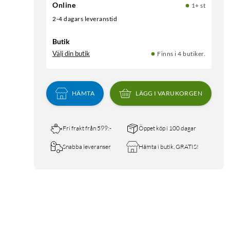
Online
1+ st
2-4 dagars leveranstid
Butik
Välj din butik
Finns i 4 butiker.
HÄMTA
LÄGG I VARUKORGEN
Fri frakt från 599:-
Öppet köp i 100 dagar
Snabba leveranser
Hämta i butik, GRATIS!