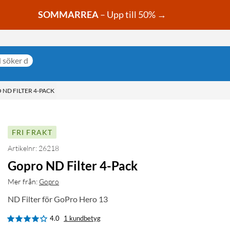
SOMMARREA
– Upp till 50% →
ND FILTER 4-PACK
FRI FRAKT
Artikelnr: 26218
Gopro ND Filter 4-Pack
Mer från:
Gopro
ND Filter för GoPro Hero 13
4.0
1 kundbetyg