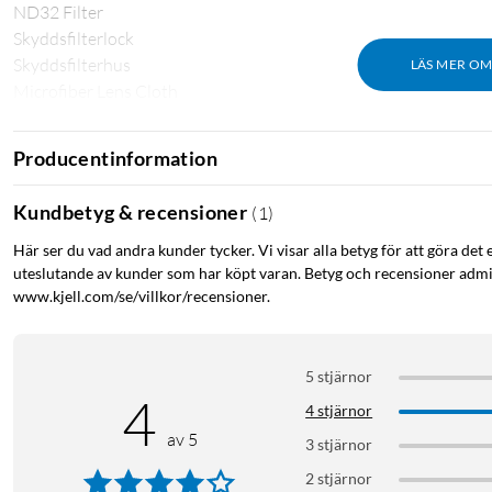
ND32 Filter
Skyddsfilterlock
Skyddsfilterhus
LÄS MER O
Microfiber Lens Cloth
Producentinformation
Kundbetyg & recensioner
(
1
)
Här ser du vad andra kunder tycker. Vi visar alla betyg för att göra det 
uteslutande av kunder som har köpt varan. Betyg och recensioner admin
www.kjell.com/se/villkor/recensioner.
5 stjärnor
4
4 stjärnor
av 5
3 stjärnor
2 stjärnor