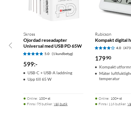
Skross
Rubicson
Ojordad reseadapter
Kompakt digital 
Universal med USB PD 65W
4.0
(473
5.0
(1 kundbetyg)
179
90
599
:
-
Kompakt utformn
USB-C + USB-A laddning
Mäter luftfuktigh
temperatur
Upp till 65 W
Online
:
100+ st
Online
:
100+ st
Finns i 95 butiker.
Välj butik
Finns i 116 butiker.
Vä