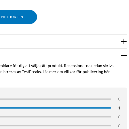
M PRODUKTEN
enklare för dig att välja rätt produkt. Recensionerna nedan skrivs
istreras av TestFreaks. Läs mer om villkor för publicering här
0
1
0
0