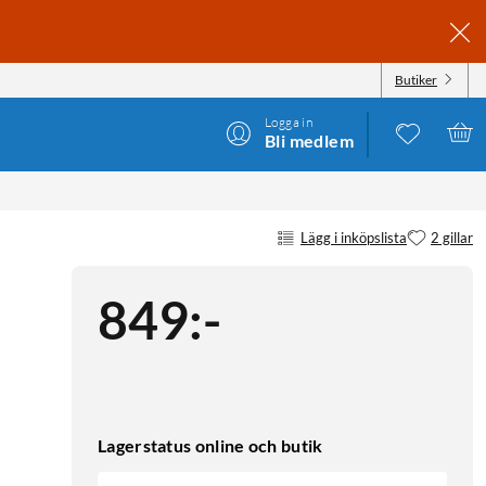
Butiker
Logga in
Bli medlem
Lägg i inköpslista
2 gillar
849
:
-
Lagerstatus online och butik