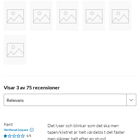
Visar 3 av 75 recensioner
Relevans
Kent
Det lyser och blinkar som det ska men 
Verifierad köpare
tapen/klistret är helt värdelös t det fäster 
1/5
men släpper helt efter en stund.