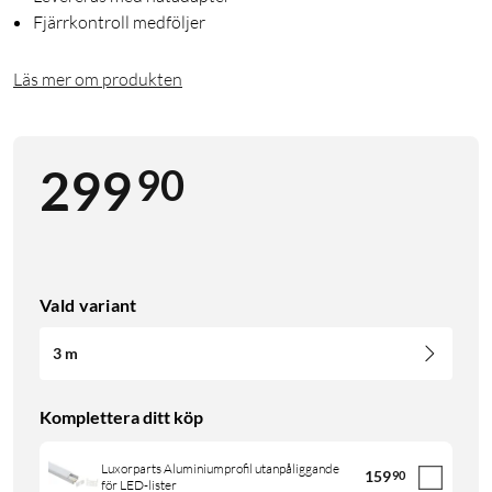
Fjärrkontroll medföljer
Läs mer om produkten
90
299
Vald variant
3 m
Komplettera ditt köp
Luxorparts Aluminiumprofil utanpåliggande
159
90
för LED-lister