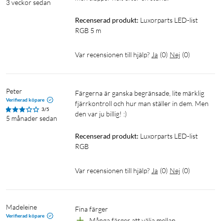
3 veckor sedan
Recenserad produkt:
Luxorparts LED-list 
RGB 5 m
Var recensionen till hjälp?
Ja
(
0
)
Nej
(
0
)
Peter
Färgerna är ganska begränsade, lite märklig 
Verifierad köpare
fjärrkontroll och hur man ställer in dem. Men 
3/5
den var ju billig! :)
5 månader sedan
Recenserad produkt:
Luxorparts LED-list 
RGB
Var recensionen till hjälp?
Ja
(
0
)
Nej
(
0
)
Madeleine
Fina färger
Verifierad köpare
Många färger att välja mellan