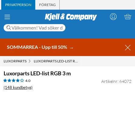
PRIVATPERSON
FÖRETAG
SOMMARREA - Upp till 50%
→
LUXORPARTS
LUXORPARTS LED-LIST RGB 3 M
Luxorparts LED-list RGB 3 m
4.0
Artikelnr: 64072
(148 kundbetyg)