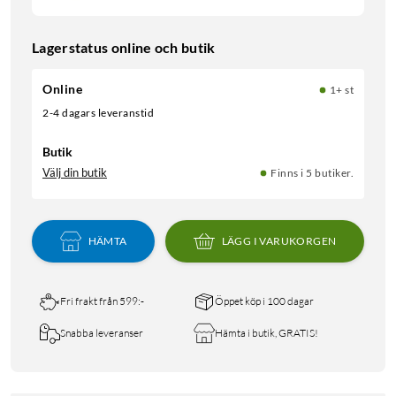
Lagerstatus online och butik
Online
1+ st
2-4 dagars leveranstid
Butik
Välj din butik
Finns i 5 butiker.
HÄMTA
LÄGG I VARUKORGEN
Fri frakt från 599:-
Öppet köp i 100 dagar
Snabba leveranser
Hämta i butik, GRATIS!