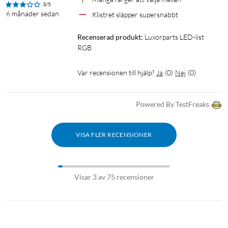
3/5
6 månader sedan
Klistret släpper supersnabbt 
Recenserad produkt:
Luxorparts LED-list 
RGB
Var recensionen till hjälp?
Ja
(
0
)
Nej
(
0
)
Powered By TestFreaks
VISA FLER RECENSIONER
Visar 3 av 75 recensioner