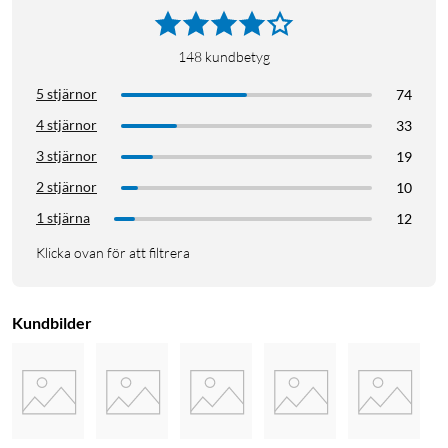
148
kundbetyg
5 stjärnor
74
4 stjärnor
33
3 stjärnor
19
2 stjärnor
10
1 stjärna
12
Klicka ovan för att filtrera
Kundbilder