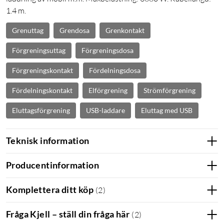
1.4 m.
Grenuttag
Grendosa
Grenkontakt
Förgreningsuttag
Förgreningsdosa
Förgreningskontakt
Fördelningsdosa
Fördelningskontakt
Elförgrening
Strömförgrening
Eluttagsförgrening
USB-laddare
Eluttag med USB
Teknisk information
Producentinformation
Komplettera ditt köp
(
2
)
Fråga Kjell – ställ din fråga här
(
2
)