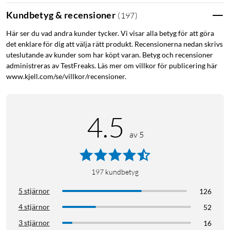
Kundbetyg & recensioner
(
197
)
Här ser du vad andra kunder tycker. Vi visar alla betyg för att göra
det enklare för dig att välja rätt produkt. Recensionerna nedan skrivs
uteslutande av kunder som har köpt varan. Betyg och recensioner
administreras av TestFreaks. Läs mer om villkor för publicering här
www.kjell.com/se/villkor/recensioner.
4.5
av 5
197
kundbetyg
5 stjärnor
126
4 stjärnor
52
3 stjärnor
16