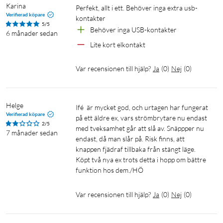
Karina
Perfekt, allt i ett. Behöver inga extra usb-
Verifierad köpare
kontakter
5/5
Behöver inga USB-kontakter 
6 månader sedan
Lite kort elkontakt
Var recensionen till hjälp?
Ja
(
0
)
Nej
(
0
)
Helge
Ifé  är mycket god, och urtagen har fungerat 
Verifierad köpare
på ett äldre ex, vars strömbrytare nu endast 
2/5
med tveksamhet går att slå av. Snäppper nu 
7 månader sedan
endast, då man slår på. Risk finns, att 
knappen fjädraf tillbaka från stängt läge. 
Köpt två nya ex trots detta i hopp om bättre 
funktion hos dem./HÖ
Var recensionen till hjälp?
Ja
(
0
)
Nej
(
0
)