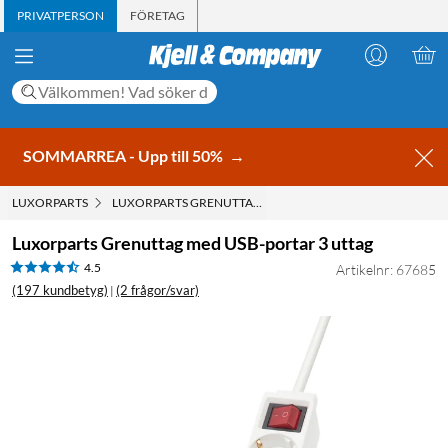
PRIVATPERSON
FÖRETAG
SOMMARREA - Upp till 50%
→
LUXORPARTS
LUXORPARTS GRENUTTAG MED USB-PORTAR 3 UTTAG
Luxorparts Grenuttag med USB-portar 3 uttag
4.5
Artikelnr: 67685
(197 kundbetyg)
(2 frågor/svar)
|