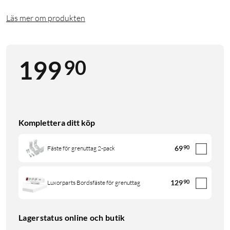
Läs mer om produkten
90
199
Komplettera ditt köp
69
90
Fäste för grenuttag 2-pack
129
90
Luxorparts Bordsfäste för grenuttag
Lagerstatus online och butik