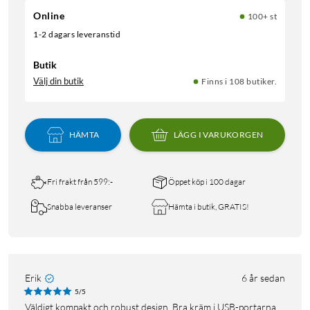
Online
100+ st
1-2 dagars leveranstid
Butik
Välj din butik
Finns i 108 butiker.
HÄMTA
LÄGG I VARUKORGEN
Fri frakt från 599:-
Öppet köp i 100 dagar
Snabba leveranser
Hämta i butik, GRATIS!
Erik
6 år sedan
5/5
Väldigt kompakt och robust design. Bra kräm i USB-portarna.