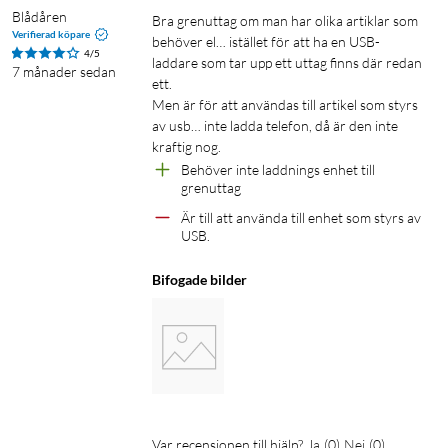
Blådåren
Bra grenuttag om man har olika artiklar som 
Verifierad köpare
behöver el… istället för att ha en USB-
4/5
laddare som tar upp ett uttag finns där redan 
7 månader sedan
ett. 

Men är för att användas till artikel som styrs 
av usb… inte ladda telefon, då är den inte 
kraftig nog. 
Behöver inte laddnings enhet till 
grenuttag
Är till att använda till enhet som styrs av 
USB. 
Bifogade bilder
Var recensionen till hjälp?
Ja
(
0
)
Nej
(
0
)