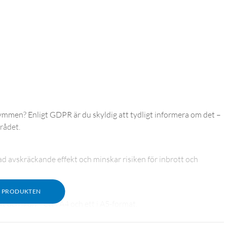
ymmen? Enligt GDPR är du skyldig att tydligt informera om det –
rådet.
 avskräckande effekt och minskar risiken för inbrott och
M PRODUKTEN
t och ikon – ett i A4 och ett i A5-format.