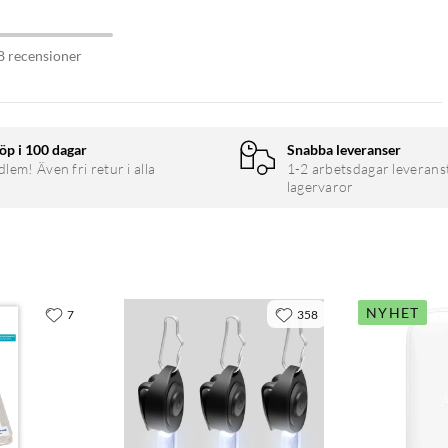
8 recensioner
öp i 100 dagar
Snabba leveranser
em! Även fri retur i alla
1-2 arbetsdagar leverans
lagervaror
NYHET
7
358