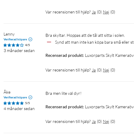
Var recensionen till hjälp?
Ja
(
0
)
Nej
(
0
)
Lenny
Bra skyltar. Hoppas att de tål att sitta i solen. 
Verifierad köpare
Synd att man inte kan köpa bara små eller st
4/5
3 månader sedan
Recenserad produkt:
Luxorparts Skylt Kameraöv
Var recensionen till hjälp?
Ja
(
0
)
Nej
(
0
)
Åke
Bra men lite väl dyr!
Verifierad köpare
5/5
Recenserad produkt:
Luxorparts Skylt Kameraöv
4 månader sedan
Var recensionen till hjälp?
Ja
(
0
)
Nej
(
0
)