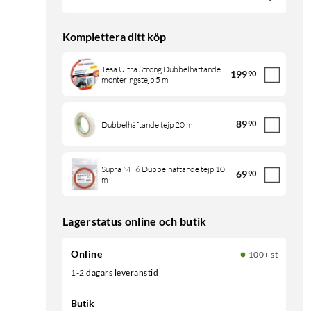
Komplettera ditt köp
Tesa Ultra Strong Dubbelhäftande
199
90
monteringstejp 5 m
89
90
Dubbelhäftande tejp 20 m
Supra MT6 Dubbelhäftande tejp 10
69
90
m
Lagerstatus online och butik
Online
100+ st
1-2 dagars leveranstid
Butik