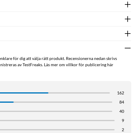
ring.
y.se
.
lt
Larmdekal
Kameraövervakningsskylt
Kamera skylt
enklare för dig att välja rätt produkt. Recensionerna nedan skrivs
istreras av TestFreaks. Läs mer om villkor för publicering här
162
84
40
9
2