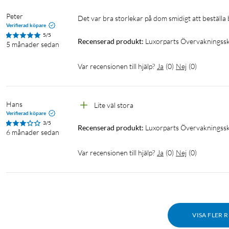
Peter
Det var bra storlekar på dom smidigt att beställa b
Verifierad köpare
5/5
Recenserad produkt:
Luxorparts Övervakningssk
5 månader sedan
Var recensionen till hjälp?
Ja
(
0
)
Nej
(
0
)
Hans
Lite väl stora
Verifierad köpare
3/5
Recenserad produkt:
Luxorparts Övervakningssk
6 månader sedan
Var recensionen till hjälp?
Ja
(
0
)
Nej
(
0
)
VISA FLER 