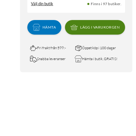
Välj din butik
Finns i 97 butiker.
HÄMTA
LÄGG I VARUKORGEN
Fri frakt från 599:-
Öppet köp i 100 dagar
Snabba leveranser
Hämta i butik, GRATIS!