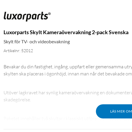
Luxorparts Skylt Kameraövervakning 2-pack Svenska
Skylt för TV- och videobevakning
Artikelnr: 52012
Bevakar du din fastighet, ingång, uppfart eller gemensamma utr
skylten ska placeras i ögonhöjd, innan man når det bevakade om
Utöver lagkravet har synlig kameraövervakning en dokumenterad
skadegörelse.
LÄS MER O
Paketet innehåller två skyltar i klassiskt utförande med tydlig tex