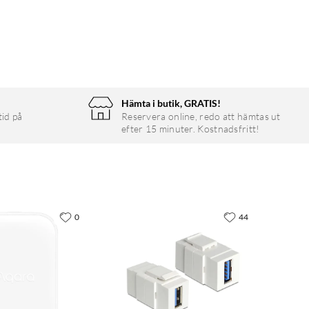
Hämta i butik, GRATIS!
tid på
Reservera online, redo att hämtas ut
efter 15 minuter. Kostnadsfritt!
0
44