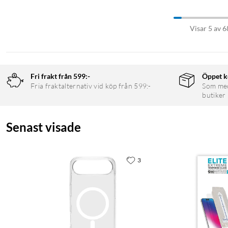
Visar 5 av 6
Fri frakt från 599:-
Öppet k
Fria fraktalternativ vid köp från 599:-
Som medl
butiker
Senast visade
3