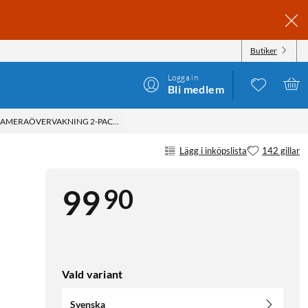
Butiker
Logga in
Bli medlem
KAMERAÖVERVAKNING 2-PACK SVENSKA
Lägg i inköpslista
142 gillar
90
99
Vald variant
Svenska