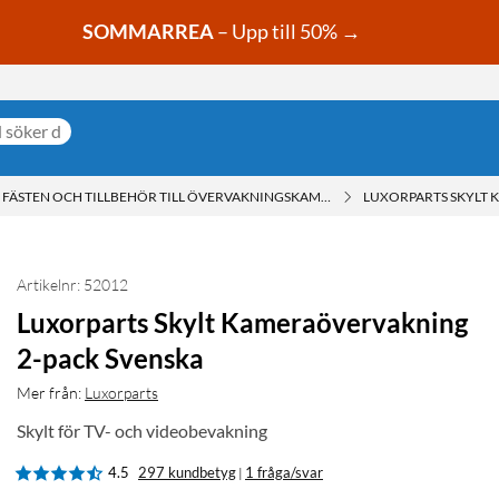
SOMMARREA
– Upp till 50% →
FÄSTEN OCH TILLBEHÖR TILL ÖVERVAKNINGSKAMEROR
LUXORPARTS SKYLT 
Artikelnr: 52012
Luxorparts Skylt Kameraövervakning
2-pack Svenska
Mer från:
Luxorparts
Skylt för TV- och videobevakning
4.5
297 kundbetyg
1 fråga/svar
|