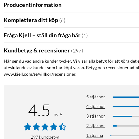
Producentinformation
Skylten har skruvhål i varje hörn för snabb och säker väggmonte
Komplettera ditt köp
(
6
)
Läs mer om vad skylten ska innehålla och var den ska sitta på
im
Fråga Kjell – ställ din fråga här
(
1
)
Kameraövervakning
Dekal
Larmskylt
Övervakningssky
Kundbetyg & recensioner
(
297
)
Här ser du vad andra kunder tycker. Vi visar alla betyg för att göra det 
uteslutande av kunder som har köpt varan. Betyg och recensioner admin
www.kjell.com/se/villkor/recensioner.
5 stjärnor
4.5
4 stjärnor
av 5
3 stjärnor
2 stjärnor
1 stjärna
297
kundbetyg