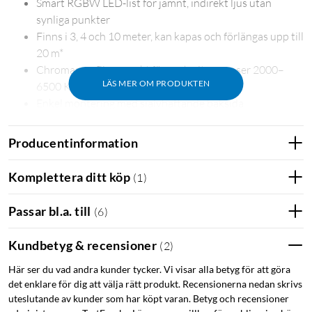
Smart RGBW LED-list för jämnt, indirekt ljus utan
synliga punkter
Finns i 3, 4 och 10 meter, kan kapas och förlängas upp till
20 m*
Chromasync™ ger exakt färg och vita nyanser 2000–
LÄS MER OM PRODUKTEN
6500 K
Enkel montering med självhäftande baksida
Styr via Hue-appen, Bluetooth, Zigbee eller
röstassistenter
Producentinformation
Komplettera ditt köp
(
1
)
Indirekt ljus som formar rummet
Passar bl.a. till
(
6
)
Flux LED-listen monteras diskret bakom möbler, under
bänkskivor eller längs väggpaneler. Den transparenta hylsan
Kundbetyg & recensioner
(
2
)
sprider ljuset jämnt och mjukt utan bländning eller synliga
Här ser du vad andra kunder tycker. Vi visar alla betyg för att göra
dioder – perfekt för modern inredning där ljuset ska märkas
det enklare för dig att välja rätt produkt. Recensionerna nedan skrivs
men inte armaturen.
uteslutande av kunder som har köpt varan. Betyg och recensioner