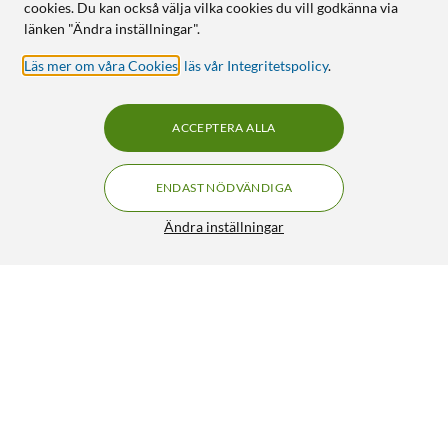
cookies. Du kan också välja vilka cookies du vill godkänna via
länken "Ändra inställningar".
Läs mer om våra Cookies
,
läs vår Integritetspolicy
.
ACCEPTERA ALLA
ENDAST NÖDVÄNDIGA
Ändra inställningar
Philips Hue Flux LED-list – Smart RGBW belysning
FRI FRAKT
för inomhus 10 m
2 319:-
5/5
HÄMTA
LÄGG I VARUKORGEN