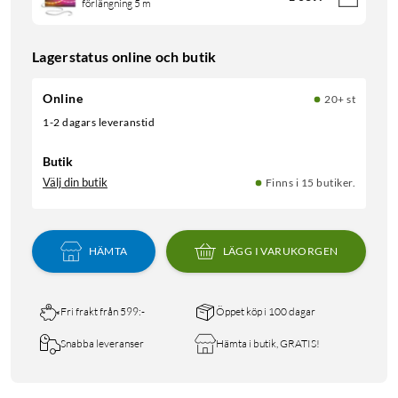
förlängning 5 m
Lagerstatus online och butik
Online
20+ st
1-2 dagars leveranstid
Butik
Välj din butik
Finns i 15 butiker.
HÄMTA
LÄGG I VARUKORGEN
Fri frakt från 599:-
Öppet köp i 100 dagar
Snabba leveranser
Hämta i butik, GRATIS!