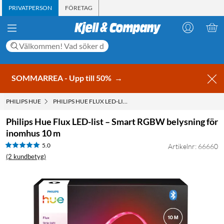
PRIVATPERSON
FÖRETAG
SOMMARREA - Upp till 50%
→
PHILIPS HUE
PHILIPS HUE FLUX LED-LIST – SMART RGBW BELYSNING FÖR
Philips Hue Flux LED-list – Smart RGBW belysning för
inomhus 10 m
5.0
Artikelnr: 66660
(2 kundbetyg)