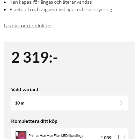
Kan kapas, förlängas och återanvändas
Bluetooth och Zigbee med app- och röststyrning
Läs mer om produkten
2 319
:
-
Vald variant
10 m
Komplettera ditt köp
Philips Hue Hue Flux LED-ljusslinga
1 039
:
-