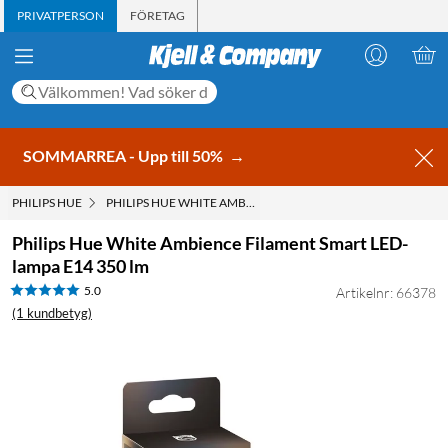
PRIVATPERSON
FÖRETAG
SOMMARREA - Upp till 50%
→
PHILIPS HUE
PHILIPS HUE WHITE AMBIENCE FILAMENT SMART LED-LAMPA
Philips Hue White Ambience Filament Smart LED-
lampa E14 350 lm
5.0
Artikelnr: 66378
(1 kundbetyg)