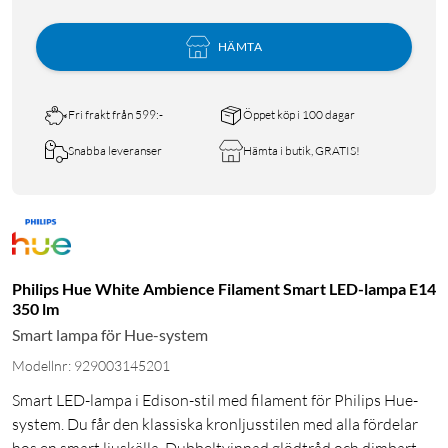
HÄMTA
Fri frakt från 599:-
Öppet köp i 100 dagar
Snabba leveranser
Hämta i butik, GRATIS!
Philips Hue White Ambience Filament Smart LED-lampa E14
350 lm
Smart lampa för Hue-system
Modellnr: 929003145201
Smart LED-lampa i Edison-stil med filament för Philips Hue-
system. Du får den klassiska kronljusstilen med alla fördelar