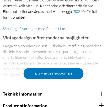
hos en smart ljuskälla. Dubbeltvinnad glödtråd och dimbart
varmt till kallt vitt ljus. Kan tändas och dimras direkt via
Bluetooth eller användas med Hue-brygga
(
50840
)
för full
funktionalitet.
Sätt färg på vardagen med Philips Hue.
Vintagedesign möter moderna möjligheter
Fånga den populära Edison-ljuskällans utstrålning, med dess
distinkt lysande innerspole och transparenta glob, med
smarta filamentljuskällor. Dessa smarta LED-ljuskällor i
retrostil kombinerar den enkla vintagedesignens utseende
och känsla med Philips Huebelysningens styrka och
LÄS MER OM PRODUKTEN
intelligens.
Lås upp hela utbudet av smarta lampfunktioner
med Hue Bridge
Teknisk information
Lägg till en Hue Bridge
(
50840
)
till din smarta belysning så att
Producentinformation