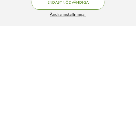
ENDAST NÖDVÄNDIGA
Ändra inställningar
Philips Hue White Ambience Filament Smart LED-lampa
E14 350 lm
519:-
5/5
HÄMTA
Liknande produkter
229
31