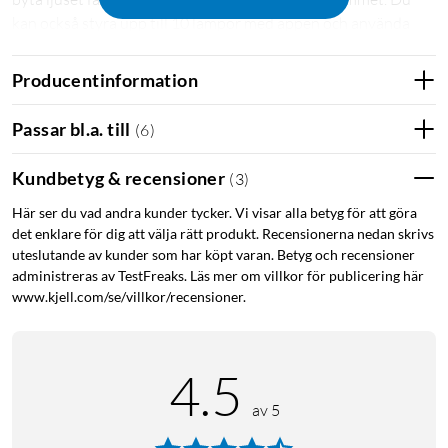
kan också styra upp till 10 lampor med appen och använda
rösten med hjälp av Amazon Echo eller Google Home
Assistant.
Producentinformation
Fler funktioner med Hue Bridge
Passar bl.a. till
(
6
)
Med en Hue Bridge
(
50840
)
får du fler möjligheter att styra
Kundbetyg & recensioner
(
3
)
LED-lampan. Bland annat kan du då fjärrstyra lampan när du
inte är hemma, använda den som en uppvakningslampa,
Här ser du vad andra kunder tycker. Vi visar alla betyg för att göra
parkoppla den med trådlösa tillbehör som strömbrytare och
det enklare för dig att välja rätt produkt. Recensionerna nedan skrivs
rörelsevakt, och styra upp till 50 lampor med din mobil eller
uteslutande av kunder som har köpt varan. Betyg och recensioner
surfplatta. Dessutom kan LED-lampan användas tillsammans
administreras av TestFreaks. Läs mer om villkor för publicering här
www.kjell.com/se/villkor/recensioner.
med Apple Homekit och styras via Siri när du ansluter den till
en Hue Bridge.
Specifikationer
4.5
Sockel: GU10
av 5
Mått: Ø50x57 mm