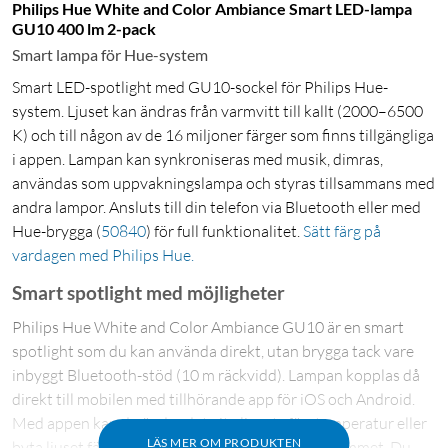
Philips Hue White and Color Ambiance Smart LED-lampa
GU10 400 lm 2-pack
Smart lampa för Hue-system
Smart LED-spotlight med GU10-sockel för Philips Hue-
system. Ljuset kan ändras från varmvitt till kallt (2000–6500
K) och till någon av de 16 miljoner färger som finns tillgängliga
i appen. Lampan kan synkroniseras med musik, dimras,
användas som uppvakningslampa och styras tillsammans med
andra lampor. Ansluts till din telefon via Bluetooth eller med
Hue-brygga
(
50840
)
för full funktionalitet.
Sätt färg på
vardagen med Philips Hue.
Smart spotlight med möjligheter
Philips Hue White and Color Ambiance GU10 är en smart
spotlight som du kan använda direkt, utan brygga tack vare
inbyggt Bluetooth-stöd (10 m räckvidd). Lampan kopplas då
direkt till mobilen med tillhörande app för iOS och Android.
Med appen kan du ändra det vita ljusets färgtemperatur eller
LÄS MER OM PRODUKTEN
byta ljuset färg för att skapa en viss stämning i rummet. Du