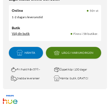
Online
50+ st
1-2 dagars leveranstid
Butik
Välj din butik
Finns i 58 butiker.
HÄMTA
LÄGG I VARUKORGEN
Fri frakt från 599:-
Öppet köp i 100 dagar
Snabba leveranser
Hämta i butik, GRATIS!