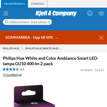
PRIVATPERSON
FÖRETAG
SOMMARREA - Upp till 50%
→
PHILIPS HUE
PHILIPS HUE WHITE AND COLOR AMBIANCE SMART LED-LAMP
Philips Hue White and Color Ambiance Smart LED-
lampa GU10 400 lm 2-pack
4.5
Artikelnr: 66449
(3 kundbetyg)