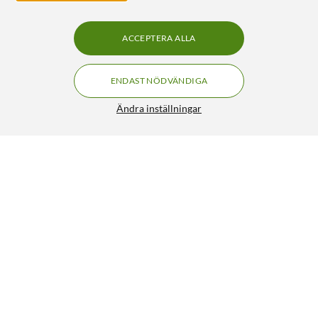
ACCEPTERA ALLA
ENDAST NÖDVÄNDIGA
Ändra inställningar
Philips Hue White and Color Ambiance Smart LED-
FRI FRAKT
lampa GU10 400 lm 2-pack
1 269:-
4.5/5
HÄMTA
LÄGG I VARUKORGEN