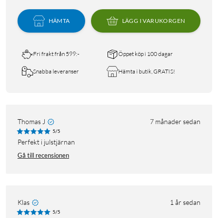
HÄMTA
LÄGG I VARUKORGEN
Fri frakt från 599:-
Öppet köp i 100 dagar
Snabba leveranser
Hämta i butik, GRATIS!
Thomas J
7 månader sedan
5/5
Perfekt i julstjärnan
Gå till recensionen
Klas
1 år sedan
5/5