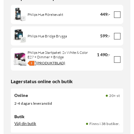
449
:
-
Philips Hue Rörelsevakt
599
:
-
Philips Hue Bridge Brygga
Philips Hue Startpaket: 2x White & Color
1 490
:
-
E27 + Dimmer + Bridge
(PRODUKTBLAD)
Lagerstatus online och butik
Online
20+ st
2-4 dagars leveranstid
Butik
Välj din butik
Finns i 38 butiker.