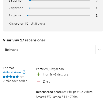
3 stjärnor
2
2 stjärnor
1
1 stjärna
1
Klicka ovan för att filtrera
Visar 3 av 17 recensioner
Relevans
Thomas J
Perfekt i julstjärnan
Verifierad köpare
Hur är väldigt bra 
5/5
7 månader sedan
Dyra
Recenserad produkt:
Philips Hue White 
Smart LED-lampa E14 470 lm