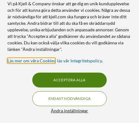
Vi på Kjell & Company önskar att ge dig en unik kundupplevelse
och för att kunna göra detta använder vi cookies. Några av dessa
är nödvändiga för att kjell.com ska fungera och kräver inte ditt
samtycke. Andra bidrar till att du ska få en skräddarsydd
upplevelse, unika erbjudanden och anpassade annonser. Genom
att trycka "Acceptera alla" godkänner du användandet av sådana
cookies. Du kan också välja vilka cookies du vill godkänna via
länken "Ändra inställningar".
Läs mer om våra Cookies
,
läs vår Integritetspolicy
.
ACCEPTERA ALLA
ENDAST NÖDVÄNDIGA
Ändra inställningar
Philips Hue White Smart LED-lampa E14 470 lm 2-pack
339:-
4.5/5