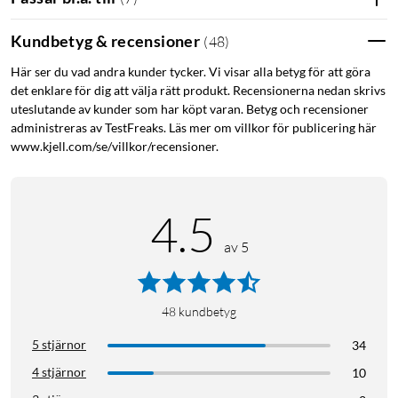
Kundbetyg & recensioner
(
48
)
Här ser du vad andra kunder tycker. Vi visar alla betyg för att göra
det enklare för dig att välja rätt produkt. Recensionerna nedan skrivs
uteslutande av kunder som har köpt varan. Betyg och recensioner
administreras av TestFreaks. Läs mer om villkor för publicering här
www.kjell.com/se/villkor/recensioner.
4.5
av 5
48
kundbetyg
5 stjärnor
34
4 stjärnor
10