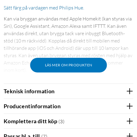
Sätt färg på vardagen med Philips Hue.
Kan via bryggan användas med Apple Homekit (kan styras via
Siri), Google Assistant, Amazon Alexa samt IFTTT. Kan även
användas direkt, utan brygga tack vare inbyggt Bluetooth-
stöd (10 m räckvidd). Kopplas då direkt till mobilen med
tillhörande app (iOS och Android) där upp till 10 lampor kan
styras. Kan även utan bryggan styras med rösten med hjälp av
Amazon Echo eller Google Home Assistant (stöd kommer
LÄS MER OM PRODUKTEN
inom kort).
För full funktionalitet som fjärrstyrning utanför hemmet,
Teknisk information
röststyrning i mobilen, wake up-light, schemaläggning,
styrning av flera rum, och användning av upp till 50 lampor
Producentinformation
krävs Philips Hue-brygga
(
50840
)
. Effekt: 5,5 W (motsvarar ca
40 W). Färgtemperatur: 2700 K. CRI: 80. Ljusflöde: 470 lm.
Komplettera ditt köp
(
3
)
Sockel: E27. Energiklass: F. Spänning: 230 V. Livslängd: 25000
h. Mått: Ø39x106 mm.
Passar bl.a. till
(
7
)