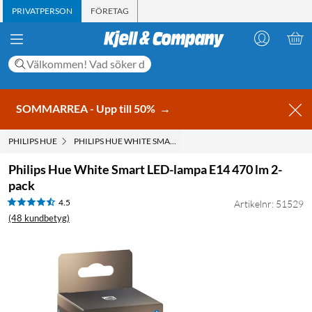
PRIVATPERSON
FÖRETAG
SOMMARREA - Upp till 50%
→
PHILIPS HUE
PHILIPS HUE WHITE SMART LED-LAMPA E14 470 LM 2-PACK
Philips Hue White Smart LED-lampa E14 470 lm 2-
pack
4.5
Artikelnr: 51529
(48 kundbetyg)