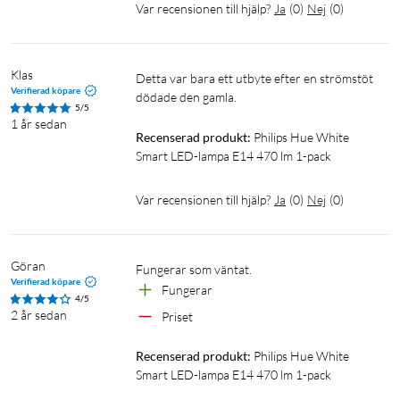
Var recensionen till hjälp?
Ja
(
0
)
Nej
(
0
)
Klas
Detta var bara ett utbyte efter en strömstöt 
Verifierad köpare
dödade den gamla.
5/5
1 år sedan
Recenserad produkt:
Philips Hue White 
Smart LED-lampa E14 470 lm 1-pack
Var recensionen till hjälp?
Ja
(
0
)
Nej
(
0
)
Göran
Fungerar som väntat.
Verifierad köpare
Fungerar
4/5
2 år sedan
Priset
Recenserad produkt:
Philips Hue White 
Smart LED-lampa E14 470 lm 1-pack