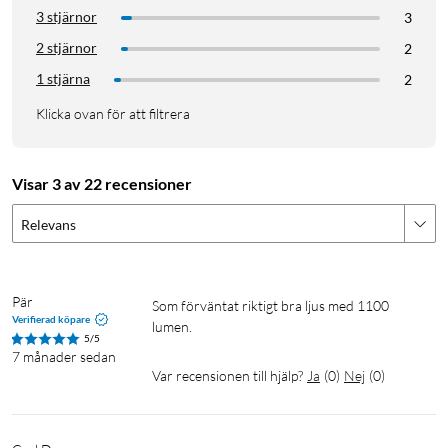
3 stjärnor
3
2 stjärnor
2
1 stjärna
2
Klicka ovan för att filtrera
Visar 3 av 22 recensioner
Relevans
Pär
Som förväntat riktigt bra ljus med 1100 
Verifierad köpare
lumen.
5/5
7 månader sedan
Var recensionen till hjälp?
Ja
(
0
)
Nej
(
0
)