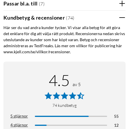
Passar bl.a. till
(
7
)
Kundbetyg & recensioner
(
74
)
Här ser du vad andra kunder tycker. Vi visar alla betyg för att göra
det enklare för dig att välja rätt produkt. Recensionerna nedan skrivs
uteslutande av kunder som har köpt varan. Betyg och recensioner
administreras av TestFreaks. Läs mer om villkor för publicering här
www.kjell.com/se/villkor/recensioner.
4.5
av 5
74
kundbetyg
5 stjärnor
55
4 stjärnor
12