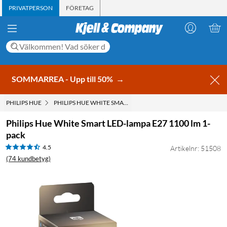
PRIVATPERSON
FÖRETAG
SOMMARREA - Upp till 50%
→
PHILIPS HUE
PHILIPS HUE WHITE SMART LED-LAMPA E27 1100 LM 1-PACK
Philips Hue White Smart LED-lampa E27 1100 lm 1-
pack
4.5
Artikelnr: 51508
(74 kundbetyg)