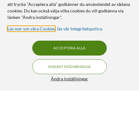
att trycka "Acceptera alla" godkänner du användandet av sådana
cookies. Du kan också välja vilka cookies du vill godkänna via
länken "Ändra inställningar".
Läs mer om våra Cookies
,
läs vår Integritetspolicy
.
ACCEPTERA ALLA
ENDAST NÖDVÄNDIGA
Ändra inställningar
Philips Hue White Smart LED-lampa E27 1100 lm 1-pack
219:-
4.5/5
HÄMTA
LÄGG I VARUKORGEN