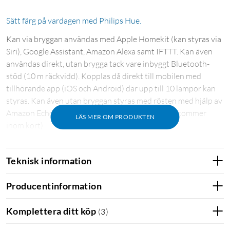
Sätt färg på vardagen med Philips Hue.
Kan via bryggan användas med Apple Homekit (kan styras via
Siri), Google Assistant, Amazon Alexa samt IFTTT. Kan även
användas direkt, utan brygga tack vare inbyggt Bluetooth-
stöd (10 m räckvidd). Kopplas då direkt till mobilen med
tillhörande app (iOS och Android) där upp till 10 lampor kan
styras. Kan även utan bryggan styras med rösten med hjälp av
Amazon Echo eller Google Home Assistant (stöd kommer
LÄS MER OM PRODUKTEN
inom kort).
För full funktionalitet som fjärrstyrning utanför hemmet,
Teknisk information
röststyrning i mobilen, wake up-light, schemaläggning,
styrning av flera rum, och användning av upp till 50 lampor
Producentinformation
krävs Philips Hue-brygga
(
50840
)
. Effekt: 9 W (motsvarar ca
60 W). Färgtemperatur: 2700 K. CRI: 80. Ljusflöde: 1100 lm.
Komplettera ditt köp
(
3
)
Sockel: E27. Energiklass: F. Spänning: 230 V. Livslängd: 25000
h. Mått: Ø61x110 mm.