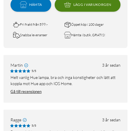
HÄMTA
LÄGG I VARUKORGEN
Fri frakt från 599:-
Öppet köp i 100 dagar
Snabba leveranser
Hämta i butik, GRATIS!
Martin
3 år sedan
5/5
Helt vanlig Hue lampa, bra och inga konstigheter och lätt att
koppla mot Hue app och IOS Home.
Gå till recensionen
Ragge
3 år sedan
5/5