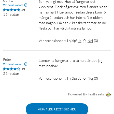
Carl D
Som vanligt med Hue så fungerar det 
Verifierad köpare
klockrent. Dock något dyr men å andra sidan 
5/5
har jag haft Hue lampor sedan dessa kom för 
1 år sedan
många år sedan och har inte haft problem 
med någon. Då har vi kanske tänt mer än de 
flesta och har väldigt många lampor.
Var recensionen till hjälp?
Ja
(
0
)
Nej
(
0
)
Peter
Lamporna fungerar bra så nu utökade jag 
Verifierad köpare
mitt innehav.
4/5
2 år sedan
Var recensionen till hjälp?
Ja
(
0
)
Nej
(
0
)
Powered By TestFreaks
VISA FLER RECENSIONER