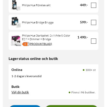
449
:
-
Philips Hue Rörelsevakt
599
:
-
Philips Hue Bridge Brygga
Philips Hue Startpaket: 2x White & Color
1 490
:
-
E27 + Dimmer + Bridge
(PRODUKTBLAD)
Lagerstatus online och butik
Online
100+ st
1-2 dagars leveranstid
Butik
Välj din butik
Finns i 96 butiker.