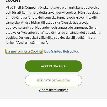
cookies
Vi på Kjell & Company önskar att ge dig en unik kundupplevelse
och för att kunna göra detta använder vi cookies. Några av dessa
är nödvändiga för att kjell.com ska fungera och kräver inte ditt
samtycke. Andra bidrar till att du ska få en skräddarsydd
upplevelse, unika erbjudanden och anpassade annonser. Genom
att trycka "Acceptera alla" godkänner du användandet av sådana
cookies. Du kan också välja vilka cookies du vill godkänna via
länken "Ändra inställningar".
Läs mer om våra Cookies
,
läs vår Integritetspolicy
.
ACCEPTERA ALLA
ENDAST NÖDVÄNDIGA
Ändra inställningar
Philips Hue White Smart LED-lampa GU10 400 lm 2-pack
469:-