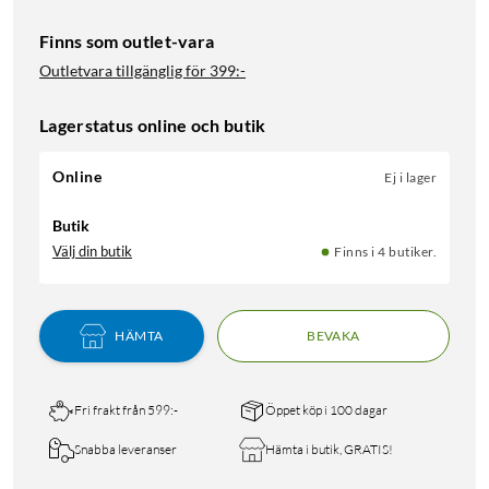
Finns som outlet-vara
Outletvara tillgänglig för
399:-
Lagerstatus online och butik
Online
Ej i lager
Butik
Välj din butik
Finns i 4 butiker.
HÄMTA
BEVAKA
Fri frakt från 599:-
Öppet köp i 100 dagar
Snabba leveranser
Hämta i butik, GRATIS!