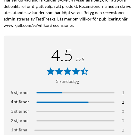
Specifikationer
det enklare för dig att välja rätt produkt. Recensionerna nedan skrivs
uteslutande av kunder som har köpt varan. Betyg och recensioner
Effekt: 4,2 W (motsvarar 35–40 W)
administreras av TestFreaks. Läs mer om villkor för publicering här
Färgtemperatur: 2700 K
www.kjell.com/se/villkor/recensioner.
Ljusflöde: 400 lm
Sockel: GU10
Energiklass: E
4.5
Spänning: 220 V-240 V
Livslängd: 25000 h
av 5
Mått: Ø50x57 mm
HomeKit-kompatibel: ja
Philips Hue-app: iOS 15 och senare, Android 10.0 och senare
3
kundbetyg
Röstassistenter: Amazon Alexa, Apple HomeKit (via Hue
5 stjärnor
1
Bridge), Google Assistant, Microsoft Cortana (via Hue Bridge)
4 stjärnor
2
3 stjärnor
0
2 stjärnor
0
1 stjärna
0