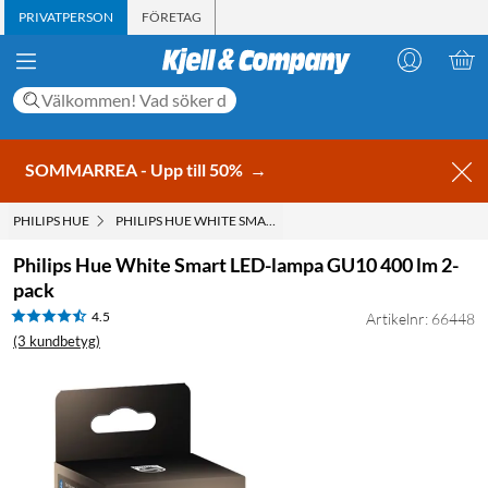
PRIVATPERSON
FÖRETAG
SOMMARREA - Upp till 50%
→
PHILIPS HUE
PHILIPS HUE WHITE SMART LED-LAMPA GU10 400 LM 2-PACK
Philips Hue White Smart LED-lampa GU10 400 lm 2-
pack
4.5
Artikelnr: 66448
(3 kundbetyg)