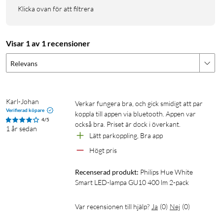
Klicka ovan för att filtrera
Visar 1 av 1 recensioner
Relevans
Karl-Johan
Verkar fungera bra, och gick smidigt att par 
Verifierad köpare
koppla till appen via bluetooth. Appen var 
4/5
också bra. Priset är dock i överkant.
1 år sedan
Lätt parkoppling, Bra app
Högt pris
Recenserad produkt:
Philips Hue White 
Smart LED-lampa GU10 400 lm 2-pack
Var recensionen till hjälp?
Ja
(
0
)
Nej
(
0
)