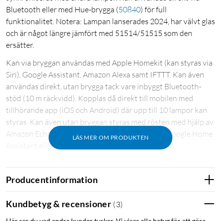
Bluetooth eller med Hue-brygga
(
50840
)
för full
funktionalitet. Notera: Lampan lanserades 2024, har välvt glas
och är något längre jämfört med 51514/51515 som den
ersätter.
Kan via bryggan användas med Apple Homekit (kan styras via
Siri), Google Assistant, Amazon Alexa samt IFTTT. Kan även
användas direkt, utan brygga tack vare inbyggt Bluetooth-
stöd (10 m räckvidd). Kopplas då direkt till mobilen med
tillhörande app (iOS och Android) där upp till 10 lampor kan
styras. Kan även utan bryggan styras med rösten med hjälp av
Amazon Echo, Apple HomeKit (via Hue Bridge), Google Home
LÄS MER OM PRODUKTEN
Assistant eller Microsoft Cortana (via Hue Bridge).
För full funktionalitet som fjärrstyrning utanför hemmet,
Producentinformation
röststyrning i mobilen, wake up-light, schemaläggning,
styrning av flera rum, och användning av upp till 50 lampor
Kundbetyg & recensioner
(
3
)
krävs Philips Hue-brygga
(
50840
)
.
Här ser du vad andra kunder tycker. Vi visar alla betyg för att göra