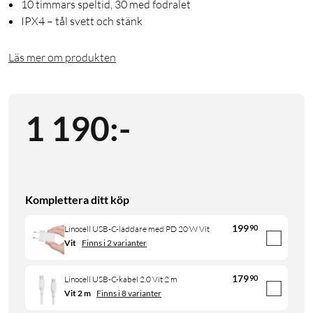
10 timmars speltid, 30 med fodralet
IPX4 – tål svett och stänk
Läs mer om produkten
1 190
:
-
Komplettera ditt köp
199
90
Linocell USB-C-laddare med PD 20 W Vit
Vit
Finns i 2 varianter
179
90
Linocell USB-C-kabel 2.0 Vit 2 m
Vit 2 m
Finns i 8 varianter