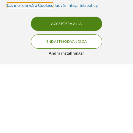
Läs mer om våra Cookies
,
läs vår Integritetspolicy
.
ACCEPTERA ALLA
ENDAST NÖDVÄNDIGA
Ändra inställningar
Soundcore C30i open ear-hörlurar med clip-on-
FRI FRAKT
design Svart
1 190:-
3.5/5
HÄMTA
LÄGG I VARUKORGEN