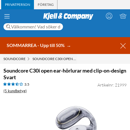
PRIVATPERSON
FÖRETAG
SOMMARREA - Upp till 50%
→
SOUNDCORE
SOUNDCORE C30I OPEN EAR-HÖRLURAR MED CLIP-ON-DES
Soundcore C30i open ear-hörlurar med clip-on-design
Svart
3.5
Artikelnr: 21999
(5 kundbetyg)