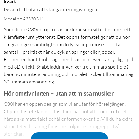
Svart
Lyssna fritt utan att stänga ute omgivningen
Modellnr: A3330G11
Soundcore C30i är open ear-hörlurar som sitter fast med ett
klämfäste runt ytterörat. Det öppna formatet gör att du hör
omgivningen samtidigt som du lyssnar på musik eller tar
samtal – praktiskt när du cyklar, springer eller jobbar.
Elementen har titanbelagt membran och levererar tydligt ljud
med 3D-effekt. Snabbladdningen ger tre timmars speltid på
bara tio minuters laddning, och fodralet räcker till sammanlagt
30 timmars användning.
Hör omgivningen – utan att missa musiken
C30i har en öppen design som vilar utanför hörselgången.
Clip-on-fästet klämmer fast lurarna runt ytterörat, och det
hårda skalmaterialet behåller formen över tid. Vill du ha extra
stabilitet vid träning finns medföljande örongrepp i två
storlekar.