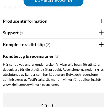
LÄS MER OM PRODUKTEN
Tydligt ljud med breda element
De ovanligt breda 12×17 mm-elementen med titanbelagt
Producentinformation
membran ger fylligt och detaljerat ljud trots den öppna
konstruktionen. 3D-ljudläget skapar en bredare ljudbild, och
Support
(
1
)
riktad akustik minskar läckaget till omgivningen.
Komplettera ditt köp
(
2
)
Lång batteritid och snabbladdning
Hörlurarna spelar i upp till 10 timmar på en laddning.
Kundbetyg & recensioner
(
5
)
Laddningsfodralet förlänger den totala speltiden till 30
timmar. Behöver du snabbt fylla på räcker 10 minuters
Här ser du vad andra kunder tycker. Vi visar alla betyg för att göra
det enklare för dig att välja rätt produkt. Recensionerna nedan skrivs
laddning till 3 timmars uppspelning.
uteslutande av kunder som har köpt varan. Betyg och recensioner
administreras av TestFreaks. Läs mer om villkor för publicering här
Smidiga samtal och multipoint
www.kjell.com/se/villkor/recensioner.
Två mikrofoner fångar din röst tydligt i samtal. Med
multipoint-anslutning kan du vara kopplad till två enheter
samtidigt och växla smidigt mellan exempelvis dator och