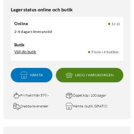
Lagerstatus online och butik
Online
1+ st
2-4 dagars leveranstid
Butik
Välj din butik
Finns i 4 butiker.
HÄMTA
LÄGG I VARUKORGEN
Fri frakt från 599:-
Öppet köp i 100 dagar
Snabba leveranser
Hämta i butik, GRATIS!