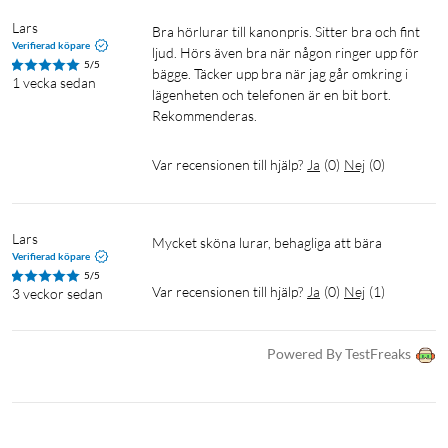
1 × Laddningsfodral (470 mAh)
Lars
2 × Örongrepp (medium och large)
Bra hörlurar till kanonpris. Sitter bra och fint 
Verifierad köpare
ljud. Hörs även bra när någon ringer upp för 
1 × USB-C-kabel (30 cm)
5/5
bägge. Täcker upp bra när jag går omkring i 
1 vecka sedan
lägenheten och telefonen är en bit bort. 
Rekommenderas.
Var recensionen till hjälp?
Ja
(
0
)
Nej
(
0
)
Lars
Mycket sköna lurar, behagliga att bära
Verifierad köpare
5/5
Var recensionen till hjälp?
Ja
(
0
)
Nej
(
1
)
3 veckor sedan
Powered By TestFreaks