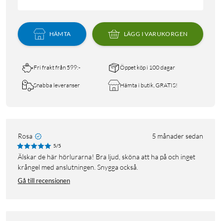
HÄMTA
LÄGG I VARUKORGEN
Fri frakt från 599:-
Öppet köp i 100 dagar
Snabba leveranser
Hämta i butik, GRATIS!
Rosa
5 månader sedan
5/5
Älskar de här hörlurarna! Bra ljud, sköna att ha på och inget
krångel med anslutningen. Snygga också.
Gå till recensionen