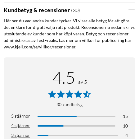
Tek.no: "Space One är ett kap med fantastiskt ljud och många
Kundbetyg & recensioner
(
30
)
funktioner."
Här ser du vad andra kunder tycker. Vi visar alla betyg för att göra
det enklare för dig att välja rätt produkt. Recensionerna nedan skrivs
uteslutande av kunder som har köpt varan. Betyg och recensioner
Sammanfattning:
administreras av TestFreaks. Läs mer om villkor för publicering här
Hög komfort – mjukt huvudband och mjuka öronkuddar
www.kjell.com/se/villkor/recensioner.
Brusreducering upp till 98 % – kraftig röstisolering
Extrem batteritid: 40 t (brusreducering på), 55 t
(brusreducering av)
4.5
Förbättrad samtalskvalitet med hjälp av 3 mikrofoner
Kan kopplas till flera enheter samtidigt (multipoint)
av 5
Extra funktionalitet via Soundcore-appen
30
kundbetyg
Elegant design med hög komfort
5 stjärnor
15
4 stjärnor
10
De eleganta hörlurarna kan rotera 8° för att enkelt anpassa sig
efter din huvudform. Det mjuka huvudbandet fördelar trycket
3 stjärnor
4