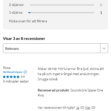
jämnt och gör det bekvämt att använda hörlurarna under lång
2 stjärnor
0
tid.
1 stjärna
1
1
2x kraftigare röstisolering
Klicka ovan för att filtrera
Håll fokus under hektiska resor tack vare den förbättrade
röstisolerande strukturen. Space One utmärker sig genom att
Visar 3 av 8 recensioner
blockera medel- till högfrekventa ljud.
Relevans
2
Reducerar ljud med upp till 98 %
Med hjälp av den adaptiva brusreduceringen upptäcks
externa ljud och ljudläckage, och hörlurarna kalibreras
Rosa
Älskar de här hörlurarna! Bra ljud, sköna att 
Verifierad köpare
automatiskt för att ge optimal brusreducering. Undvik
ha på och inget krångel med anslutningen. 
5/5
Snygga också.
oönskade störningar, oavsett om du är på ett bullrigt tåg, ett
5 månader sedan
livligt café, eller om hörlurarna inte sitter ordentligt på dina
Recenserad produkt:
Soundcore Space One 
öron.
Pink
Högupplöst ljud
Var recensionen till hjälp?
Ja
(
0
)
Nej
(
0
)