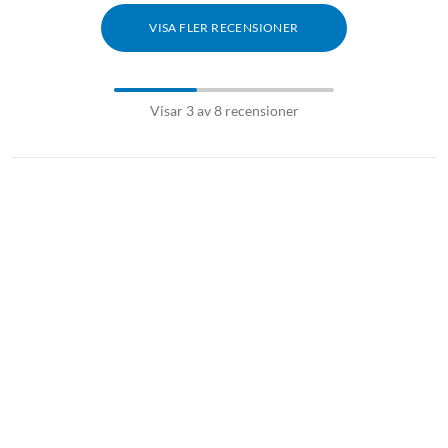
Specifikationer
VISA FLER RECENSIONER
Aktiv brusreducering (ANC): Adaptiv ANC
Ljud: 40 mm-drivare
Samtal: 3 mikrofoner med AI
Visar 3 av 8 recensioner
Multipoint-anslutning: Ja
Anpassad EQ: HearID
Batteritid (ANC på/av): 40 timmar / 55 timmar
Snabbladdning: 5 minuter = 4 timmar
Mått (LxBxH): 170x90x190,5 mm
Vikt: 265 g
I förpackningen
Space One-hörlurar
Vattentålig reseväska
AUX-kabel
USB-A till USB-C-laddkabel
1
Jämfört med Soundcore Life Q30-hörlurar.