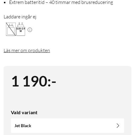
Extrem batteritid – 40 timmar med brusreducering
Laddare ingår ej
0.05
-
2.9
W
Läs mer om produkten
1 190
:
-
Vald variant
Jet Black