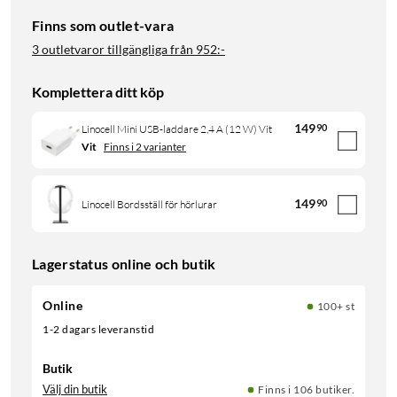
Finns som outlet-vara
3 outletvaror tillgängliga från
952:-
Komplettera ditt köp
149
90
Linocell Mini USB-laddare 2,4 A (12 W) Vit
Vit
Finns i 2 varianter
149
90
Linocell Bordsställ för hörlurar
Lagerstatus online och butik
Online
100+ st
1-2 dagars leveranstid
Butik
Välj din butik
Finns i 106 butiker.