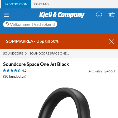
PRIVATPERSON
FÖRETAG
SOMMARREA - Upp till 50%
→
SOUNDCORE
SOUNDCORE SPACE ONE JET BLACK
Soundcore Space One Jet Black
4.5
Artikelnr: 24668
(30 kundbetyg)