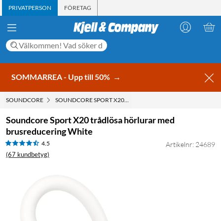
PRIVATPERSON
FÖRETAG
SOMMARREA - Upp till 50%
→
SOUNDCORE
SOUNDCORE SPORT X20 TRÅDLÖSA HÖRLURAR MED BRU
Soundcore Sport X20 trådlösa hörlurar med
brusreducering White
4.5
Artikelnr: 24689
(67 kundbetyg)