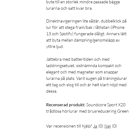
byte till en storlek mindre passade bägge 
Ljud: Pumped-Up Bass, 11mm drivers
lurarna och satt kvar bra. 

Brusreducering: Adaptive ANC
Speltid: Upp till 12 timmar
Direktnavigeringen lite sådär, dubbelklick på 
Batteritid: Upp till 48 timmar
lur för att stega fram/bak i låtlistan (iPhone 
Snabbladdning: 5 minuter = 2 timmar
13 och Spotify) fungerade dåligt. Annars lätt 
Bluetooth: BT 5.3
att byta mellan dämpning/genomsläpp av 
yttre ljud. 

Samtal: 6 mikrofoner med AI algoritm
Laddningsport: USB-C
Jättebra med batteritiden och med 
laddningsetuiet, sistnämnda kompakt och 
I förpackningen
elegant och med magneter som snappar 
lurarna på plats. Varit sugen på träningslurar 
Laddfodral
ett tag och slog till och är helt klart nöjd med 
Hörlurar
dessa.
XS/S/M/L öronkuddar - M förinstallerat
USB kabel
Recenserad produkt:
Soundcore Sport X20 
trådlösa hörlurar med brusreducering Green
Var recensionen till hjälp?
Ja
(
0
)
Nej
(
0
)