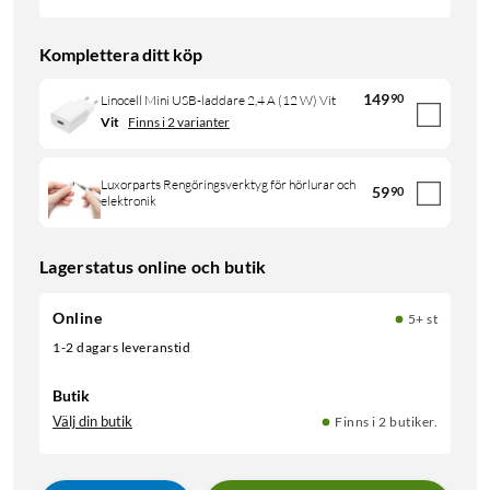
Komplettera ditt köp
149
90
Linocell Mini USB-laddare 2,4 A (12 W) Vit
Vit
Finns i 2 varianter
Luxorparts Rengöringsverktyg för hörlurar och
59
90
elektronik
Lagerstatus online och butik
Online
5+ st
1-2 dagars leveranstid
Butik
Välj din butik
Finns i 2 butiker.