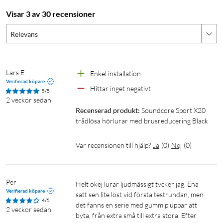
Visar 3 av 30 recensioner
Tålig design
Relevans
Deras unika höljesdesign och Soundcores exklusiva
SweatGuard-teknologi skapar en ubåtsinspirerad försegling
som skyddar de interna komponenterna mot skador från
Lars E
vatten, svett och damm.
Enkel installation 
Verifierad köpare
Hittar inget negativt 
5/5
Batteri för hela dagen
2 veckor sedan
Recenserad produkt:
Soundcore Sport X20 
I vanligt läge levererar Sport X20 en anmärkningsvärd
trådlösa hörlurar med brusreducering Black
batteritid på 12 timmar med en enda laddning, förlängbar till
48 timmar med etuiet. I ANC-läge håller Sport X20 i 7 timmar
Var recensionen till hjälp?
Ja
(
0
)
Nej
(
0
)
på en enda laddning, 28 timmar med etuiet. Med snabb-
laddningsfunktionen kan du hoppa in i din träningsrutin utan
fördröjning.
Per
Helt okej lurar ljudmässigt tycker jag. Ena 
Verifierad köpare
satt sen lite löst vid första testrundan, men 
Specifikationer
4/5
det fanns en serie med gummipluppar att 
2 veckor sedan
byta, från extra små till extra stora. Efter 
Vattentålighet: IP68