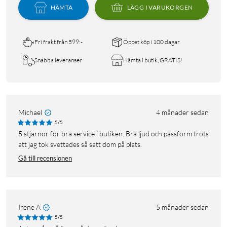
HÄMTA
LÄGG I VARUKORGEN
Fri frakt från 599:-
Öppet köp i 100 dagar
Snabba leveranser
Hämta i butik, GRATIS!
Michael
4 månader sedan
5/5
5 stjärnor för bra service i butiken. Bra ljud och passform trots
att jag tok svettades så satt dom på plats.
Gå till recensionen
Irene A
5 månader sedan
5/5