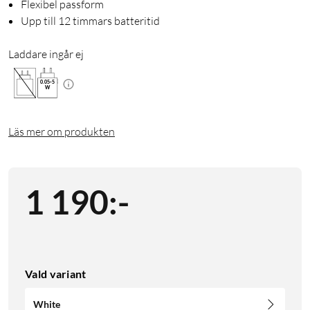
Flexibel passform
Upp till 12 timmars batteritid
Laddare ingår ej
0.05
-
5
W
Läs mer om produkten
1 190
:
-
Vald variant
White