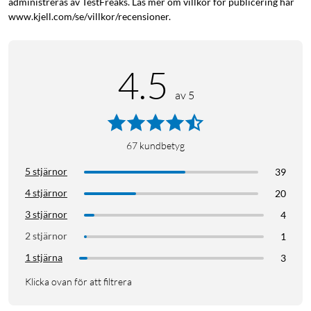
administreras av TestFreaks. Läs mer om villkor för publicering här
www.kjell.com/se/villkor/recensioner.
4.5
Flexibel passform
av 5
Hörlurarna är utrustade med justerbara öronkrokar som kan
förlängas och roteras för en bekväm och säker passform. Upp
till 30 grader rotation och 4 mm förlängning, anpassa
67
kundbetyg
positionen för att passa dig perfekt.
5 stjärnor
39
Kraftig ljudbild med ANC och extra bas
4 stjärnor
20
Hörlurarna levererar kraftfull brusreducering, och gör
3 stjärnor
4
högljudda gym till lugna områden. Blockera distraherande ljud
2 stjärnor
1
—från klirrande vikter till höga stön. Manuell justering och
adaptiv ANC håller dig fokuserad på dina träningsmål.
1 stjärna
3
Klicka ovan för att filtrera
Med Soundcores nya BassUp-teknologi, driven av kraftiga
11mm dynamiska drivare får du en höjd ljudupplevelse.