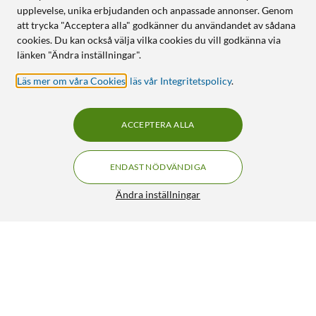
upplevelse, unika erbjudanden och anpassade annonser. Genom
att trycka "Acceptera alla" godkänner du användandet av sådana
cookies. Du kan också välja vilka cookies du vill godkänna via
länken "Ändra inställningar".
Läs mer om våra Cookies
,
läs vår Integritetspolicy
.
ACCEPTERA ALLA
ENDAST NÖDVÄNDIGA
Ändra inställningar
Soundcore Sport X20 trådlösa hörlurar med
FRI FRAKT
brusreducering White
1 190:-
4.5/5
HÄMTA
LÄGG I VARUKORGEN