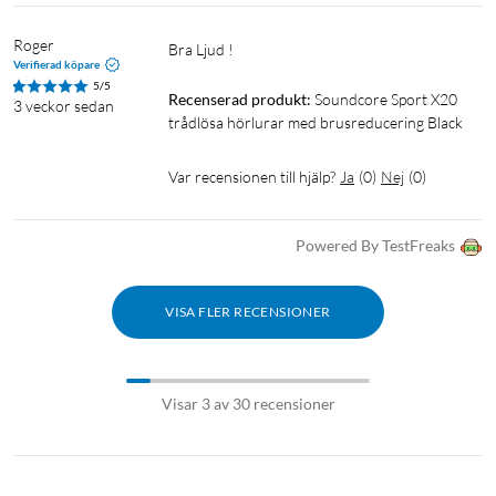
Roger
Bra Ljud !
Verifierad köpare
5/5
Recenserad produkt:
Soundcore Sport X20 
3 veckor sedan
trådlösa hörlurar med brusreducering Black
Var recensionen till hjälp?
Ja
(
0
)
Nej
(
0
)
Powered By TestFreaks
VISA FLER RECENSIONER
Visar 3 av 30 recensioner