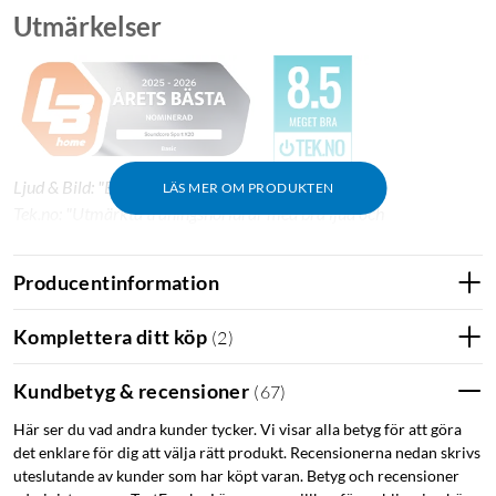
Utmärkelser
Ljud & Bild: "Bra blir ännu bättre."
LÄS MER OM PRODUKTEN
Tek.no: "Utmärkta träningshörlurar med bra ljud och
överraskande bra brusreducering."
Producentinformation
Komplettera ditt köp
(
2
)
Kundbetyg & recensioner
(
67
)
Här ser du vad andra kunder tycker. Vi visar alla betyg för att göra
det enklare för dig att välja rätt produkt. Recensionerna nedan skrivs
uteslutande av kunder som har köpt varan. Betyg och recensioner