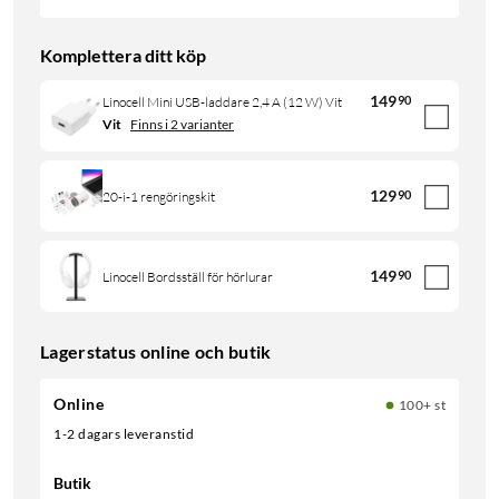
Komplettera ditt köp
149
90
Linocell Mini USB-laddare 2,4 A (12 W) Vit
Vit
Finns i 2 varianter
129
90
20-i-1 rengöringskit
149
90
Linocell Bordsställ för hörlurar
Lagerstatus online och butik
Online
100+ st
1-2 dagars leveranstid
Butik