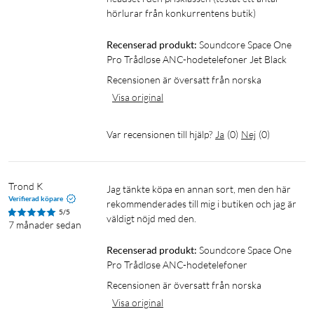
spellistor, favoritpoddar och ljudböcker. Hörlurarna har en
hörlurar från konkurrentens butik)
effektiv och aktiv brusreduceringsfunktion (ANC) som känner
Recenserad produkt:
Soundcore Space One 
av och filtrerar bort omgivande ljud som kan störa eller till och
Pro Trådløse ANC-hodetelefoner Jet Black
med göra att du inte hör det du lyssnar på. Det finns även ett
transparent läge som du väljer när du vill lyssna på musik utan
Recensionen är översatt från norska
att stängas ute från trafikljud eller samtal i din närhet.
Visa original
Var recensionen till hjälp?
Ja
(
0
)
Nej
(
0
)
Trond K
Jag tänkte köpa en annan sort, men den här 
Njut av högupplöst ljud
Verifierad köpare
rekommenderades till mig i butiken och jag är 
5/5
väldigt nöjd med den.
De avancerade 40 mm dynamiska elementen är tillverkade av
7 månader sedan
noga utvalt material för att ljudet ska återges så balanserat
Recenserad produkt:
Soundcore Space One 
som möjligt, med djupa baser och tydliga detaljer. Space One
Pro Trådløse ANC-hodetelefoner
Pro har dessutom stöd för LDAC, en teknik för överföring av
Recensionen är översatt från norska
högupplöst ljud som ger dig möjlighet att lyssna på musik i Hi-
1
Visa original
Res Audio-kvalitet.