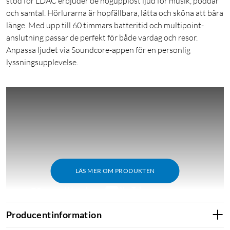
stöd för LDAC erbjuder de högupplöst ljud för musik, poddar
och samtal. Hörlurarna är hopfällbara, lätta och sköna att bära
länge. Med upp till 60 timmars batteritid och multipoint-
anslutning passar de perfekt för både vardag och resor.
Anpassa ljudet via Soundcore-appen för en personlig
lyssningsupplevelse.
LÄS MER OM PRODUKTEN
Producentinformation