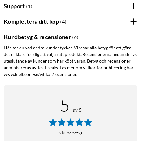
Utmärkelser
Support
(
1
)
Mobil.se: "Soundcore Space One Pro – kompakta och prisvärda
Komplettera ditt köp
(
4
)
hörlurar.”
Kundbetyg & recensioner
(
6
)
Här ser du vad andra kunder tycker. Vi visar alla betyg för att göra
Sammanfattning
det enklare för dig att välja rätt produkt. Recensionerna nedan skrivs
Bekväma och hopfällbara Bluetooth-hörlurar i over-ear-
uteslutande av kunder som har köpt varan. Betyg och recensioner
design med aktiv brusreducering, lång batteritid och
administreras av TestFreaks. Läs mer om villkor för publicering här
www.kjell.com/se/villkor/recensioner.
stöd för högupplöst ljud.
Effektiv aktiv brusreducering (ANC) dämpar omgivande
ljud, inklusive röster, för en upplevelse utan störande
ljud.
5
Hopfällbar och portabel design, hörlurarna tar minimalt
av 5
med plats och är lätta att ta med på resor och när du
pendlar.
Sköna att ha på – låg vikt i kombination med mjuka,
6
kundbetyg
justerbara öronkåpor och ett vadderat huvudband gör