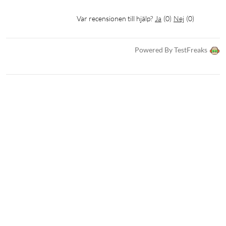
Var recensionen till hjälp?
Ja
(
0
)
Nej
(
0
)
Powered By TestFreaks
Komfort och portabilitet för alla tillfällen
Hopfällda tar Space One Pro minimalt med plats vilket gör det
enkelt att ta med dem i väskan när du reser eller pendlar. Den
låga vikten, over-ear- designen med mjuka kuddar och det
justerbara huvudbandet gör att de sitter skönt och att du kan
ha dem på längre. Eftersom de är trådlösa kan du röra dig lite
friare men de har en 3,5 mm ljudingång för anslutning med
kabel (ljudkabel ingår).