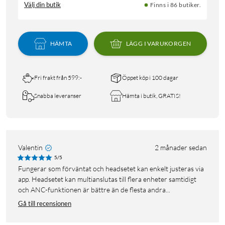
Välj din butik
Finns i 86 butiker.
HÄMTA
LÄGG I VARUKORGEN
Fri frakt från 599:-
Öppet köp i 100 dagar
Snabba leveranser
Hämta i butik, GRATIS!
Valentin
2 månader sedan
5/5
Fungerar som förväntat och headsetet kan enkelt justeras via
app. Headsetet kan multianslutas till flera enheter samtidigt
och ANC-funktionen är bättre än de flesta andra...
Gå till recensionen