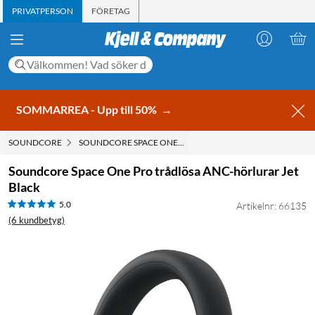
PRIVATPERSON
FÖRETAG
SOMMARREA - Upp till 50%
→
SOUNDCORE
SOUNDCORE SPACE ONE PRO TRÅDLÖSA ANC-HÖRLURAR J
Soundcore Space One Pro trådlösa ANC-hörlurar Jet
Black
5.0
Artikelnr: 66135
(6 kundbetyg)