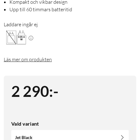
Kompakt och vikbar design
Upp till 60 timmars batteritid
Laddare ingår ej
0.05
-
6
W
Läs mer om produkten
2 290
:
-
Vald variant
Jet Black