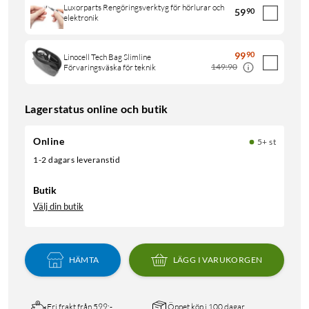
Luxorparts Rengöringsverktyg för hörlurar och
59
90
elektronik
99
90
Linocell Tech Bag Slimline
149:90
Förvaringsväska för teknik
Lagerstatus online och butik
Online
5+ st
1-2 dagars leveranstid
Butik
Välj din butik
HÄMTA
LÄGG I VARUKORGEN
Fri frakt från 599:-
Öppet köp i 100 dagar