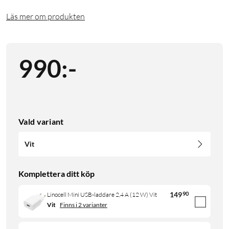
Läs mer om produkten
990
:
-
Vald variant
Vit
Komplettera ditt köp
149
90
Linocell Mini USB-laddare 2,4 A (12 W) Vit
Vit
Finns i 2 varianter