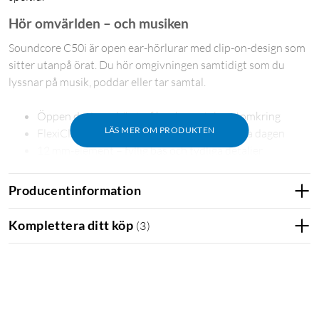
Hör omvärlden – och musiken
Soundcore C50i är open ear-hörlurar med clip-on-design som
sitter utanpå örat. Du hör omgivningen samtidigt som du
lyssnar på musik, poddar eller tar samtal.
Öppen design – hör trafik och samtal runtomkring
LÄS MER OM PRODUKTEN
FlexiClip-bygel i memorytitan – bekväm hela dagen
12 mm-element – fyllig bas och tydliga detaljer
AI-förstärkta mikrofoner – klara samtal i bullriga miljöer
28 timmars total speltid med laddfodralet
Producentinformation
IP55 – tål svett, regn och damm
Komplettera ditt köp
(
3
)
Bekväm passform hela dagen
Den flexibla FlexiClip-bygeln är tillverkad av memorytitan
med hudvänlig beläggning och bygger på data från över 2 400