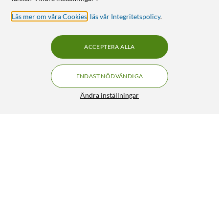
Läs mer om våra Cookies
,
läs vår Integritetspolicy
.
ACCEPTERA ALLA
ENDAST NÖDVÄNDIGA
Ändra inställningar
Soundcore C50i trådlösa open ear-hörlurar Vit
FRI FRAKT
990:-
HÄMTA
LÄGG I VARUKORGEN