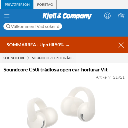
PRIVATPERSON
FÖRETAG
SOMMARREA - Upp till 50%
→
SOUNDCORE
SOUNDCORE C50I TRÅDLÖSA OPEN EAR-HÖRLURAR VIT
Soundcore C50i trådlösa open ear-hörlurar Vit
Artikelnr: 21921