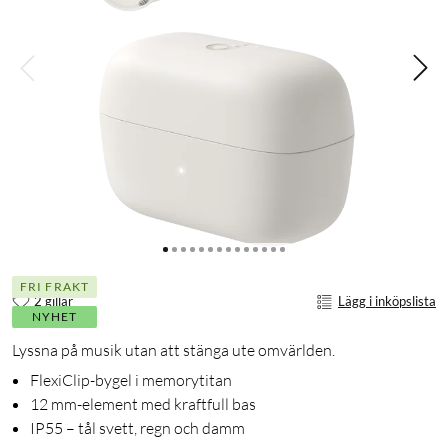
FRI FRAKT
2 gillar
Lägg i inköpslista
NYHET
Lyssna på musik utan att stänga ute omvärlden.
FlexiClip-bygel i memorytitan
12 mm-element med kraftfull bas
IP55 – tål svett, regn och damm