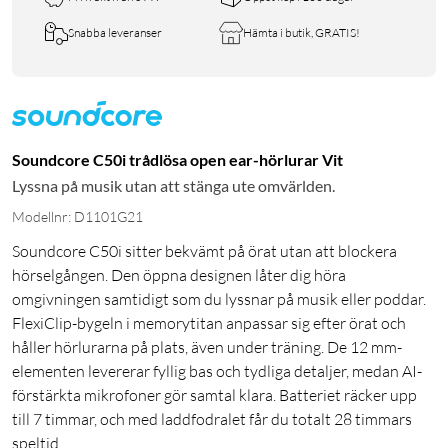
Snabba leveranser
Hämta i butik, GRATIS!
Soundcore C50i trådlösa open ear-hörlurar Vit
Lyssna på musik utan att stänga ute omvärlden.
Modellnr: D1101G21
Soundcore C50i sitter bekvämt på örat utan att blockera
hörselgången. Den öppna designen låter dig höra
omgivningen samtidigt som du lyssnar på musik eller poddar.
FlexiClip-bygeln i memorytitan anpassar sig efter örat och
håller hörlurarna på plats, även under träning. De 12 mm-
elementen levererar fyllig bas och tydliga detaljer, medan AI-
förstärkta mikrofoner gör samtal klara. Batteriet räcker upp
till 7 timmar, och med laddfodralet får du totalt 28 timmars
speltid.