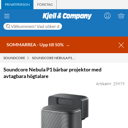
PRIVATPERSON
FÖRETAG
SOMMARREA - Upp till 50%
→
SOUNDCORE
SOUNDCORE NEBULA P1 BÄRBAR PROJEKTOR MED AVTAG
Soundcore Nebula P1 bärbar projektor med
avtagbara högtalare
Artikelnr: 29979