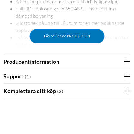
All-in-one-projektor med stor bild och fylligare ljud
Full HD-upplösning och 650 ANSI lumen för film i
dämpad belysning
Bildstorlek på upp till 180 tum för en mer bioliknande
upplevelse
LÄS MER OM PRODUKTEN
Två avtagbara högtalare ger friare placering och bredare
ljudbild
Google TV med Netflix gör det enkelt att streama direkt
Dubbel gimbal, autofokus och keystonejustering
Producentinformation
förenklar uppställningen
Styrs med fjärrkontroll, touchknappar eller Nebula
Support
(
1
)
Connect-appen
HDMI eARC, USB, wifi och Bluetooth ger flera
Komplettera ditt köp
(
3
)
anslutningsmöjligheter
Integrerat handtag gör projektorn enkel att flytta
mellan olika platser
Trådlösa surroundhögtalare för en bättre
ljudupplevelse