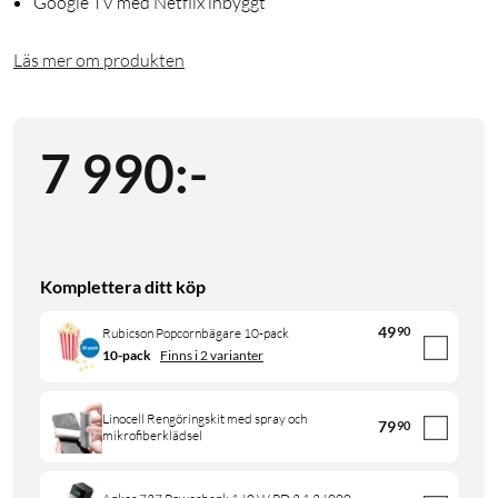
Google TV med Netflix inbyggt
Läs mer om produkten
7 990
:
-
Komplettera ditt köp
49
90
Rubicson Popcornbägare 10-pack
10-pack
Finns i 2 varianter
Linocell Rengöringskit med spray och
79
90
mikrofiberklädsel