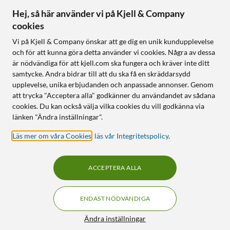
keystonejustering
Hej, så här använder vi på Kjell & Company
Gimbal: Dubbelarm, 130° vinkeljustering
cookies
Vi på Kjell & Company önskar att ge dig en unik kundupplevelse
Ljud och högtalare
och för att kunna göra detta använder vi cookies. Några av dessa
Högtalare: 2 × 10 W
är nödvändiga för att kjell.com ska fungera och kräver inte ditt
samtycke. Andra bidrar till att du ska få en skräddarsydd
Ljud: 2.0-surroundljud med Dolby Audio
upplevelse, unika erbjudanden och anpassade annonser. Genom
Frekvensomfång: 75–20 kHz
att trycka "Acceptera alla" godkänner du användandet av sådana
Högtalarnas batteritid: Upp till 12–14 h
cookies. Du kan också välja vilka cookies du vill godkänna via
Laddtid för högtalare: Cirka 2–3 h
länken "Ändra inställningar".
Smart-funktioner och anslutningar
Läs mer om våra Cookies
,
läs vår Integritetspolicy
.
Operativsystem: Google TV
Processor: Quad-Core ARM Cortex-A55
ACCEPTERA ALLA
Grafikprocessor: ARM Mali-G52 MC1
RAM / lagring: 2 GB / 32 GB
ENDAST NÖDVÄNDIGA
Anslutningar: USB-C, USB-A, HDMI 2.1 (eARC), AUX-ut
Trådlös anslutning: Wifi 5, Bluetooth 5.1
Ändra inställningar
Skärmdelning: Google Cast, Mirror cast för iOS och Android