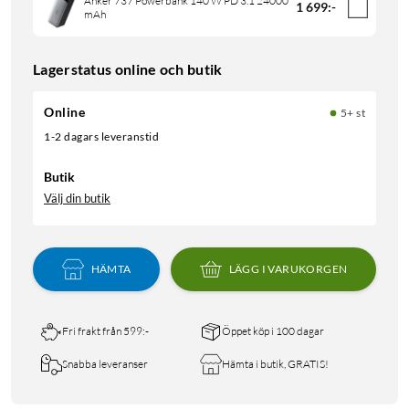
Anker 737 Powerbank 140 W PD 3.1 24000
1 699
:
-
mAh
Lagerstatus online och butik
Online
5+ st
1-2 dagars leveranstid
Butik
Välj din butik
HÄMTA
LÄGG I VARUKORGEN
Fri frakt från 599:-
Öppet köp i 100 dagar
Snabba leveranser
Hämta i butik, GRATIS!