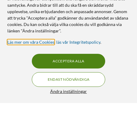
samtycke. Andra bidrar till att du ska få en skräddarsydd
upplevelse, unika erbjudanden och anpassade annonser. Genom
att trycka "Acceptera alla" godkänner du användandet av sådana
cookies. Du kan också välja vilka cookies du vill godkänna via
länken "Ändra inställningar".
Läs mer om våra Cookies
,
läs vår Integritetspolicy
.
ACCEPTERA ALLA
ENDAST NÖDVÄNDIGA
Ändra inställningar
WiZ Color G95 Smart LED-lampa E27 1055 lm
199:90
4/5
HÄMTA
LÄGG I VARUKORGEN