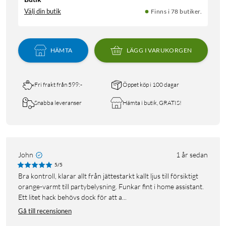
Välj din butik
Finns i 78 butiker.
HÄMTA
LÄGG I VARUKORGEN
Fri frakt från 599:-
Öppet köp i 100 dagar
Snabba leveranser
Hämta i butik, GRATIS!
John
1 år sedan
5/5
Bra kontroll, klarar allt från jättestarkt kallt ljus till försiktigt
orange-varmt till partybelysning. Funkar fint i home assistant.
Ett litet hack behövs dock för att a...
Gå till recensionen