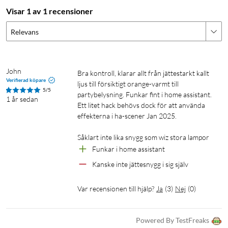
Visar 1 av 1 recensioner
SpaceSense-tekniken i WiZ omvandlar dina lampor till
rörelsesensorer. Med minst två WiZ-lampor i ett rum kan du
Relevans
aktivera SpaceSense-funktionen i WiZ-appen och få lamporna
att tändas och släckas automatiskt med rörelsedetektering.
John
Bra kontroll, klarar allt från jättestarkt kallt 
Övervaka din energiförbrukning
Verifierad köpare
ljus till försiktigt orange-varmt till 
5/5
Få en överblick över lampornas energiförbrukning med WiZ-
partybelysning. Funkar fint i home assistant. 
1 år sedan
Ett litet hack behövs dock för att använda 
appen. Få enkelt en vecko- eller dagsrapport som hjälper dig
effekterna i ha-scener Jan 2025.

att hålla koll på energiförbrukningen i hemmet.
Såklart inte lika snygg som wiz stora lampor
Miljontals färger och växlande ljuslägen gör dig
Funkar i home assistant 
glad
Kanske inte jättesnygg i sig själv
Välj vilken ljusfärg du vill eller använda ett dynamiskt ljusläge
som vi har designat åt dig. Eldstad eller Ocean skapar till
Var recensionen till hjälp?
Ja
(
3
)
Nej
(
0
)
exempel en härlig atmosfär och gör dig på gott humör.
Powered By TestFreaks
Skapa rätt stämning med ställbart varmvitt till