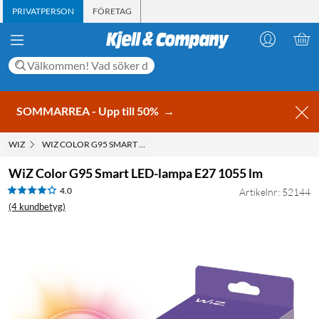
PRIVATPERSON
FÖRETAG
SOMMARREA - Upp till 50%
→
WIZ
WIZ COLOR G95 SMART LED-LAMPA E27 1055 LM
WiZ Color G95 Smart LED-lampa E27 1055 lm
4.0
Artikelnr: 52144
(4 kundbetyg)