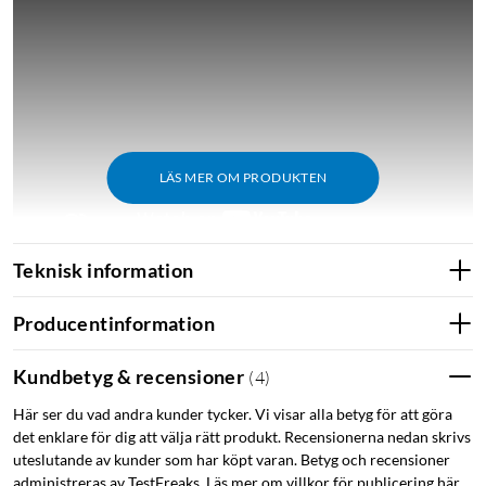
LÄS MER OM PRODUKTEN
Teknisk information
Producentinformation
Matter
Med den senaste mjukvaran och nya appen Wiz V2
Kundbetyg & recensioner
(
4
)
(iOS/Android) får belysning och tillbehör från Wiz (tillverkade
under Q2 2021 och senare) nya möjligheter för integration i
Här ser du vad andra kunder tycker. Vi visar alla betyg för att göra
det enklare för dig att välja rätt produkt. Recensionerna nedan skrivs
det smarta hemmet tillsammans med en Matter-kompatibel
uteslutande av kunder som har köpt varan. Betyg och recensioner
gateway, exempelvis Apple HomePod, Amazon Echo eller
administreras av TestFreaks. Läs mer om villkor för publicering här