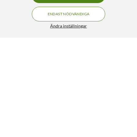
ENDAST NÖDVÄNDIGA
Ändra inställningar
Yale Kodlås för balkongdörr och fönster Höger
FRI FRAKT
handtag
1 295:-
4/5
HÄMTA
LÄGG I VARUKORGEN
Liknande produkter