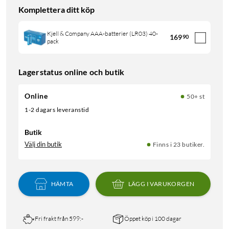
Komplettera ditt köp
Kjell & Company AAA-batterier (LR03) 40-
169
90
pack
Lagerstatus online och butik
Online
50+ st
1-2 dagars leveranstid
Butik
Välj din butik
Finns i 23 butiker.
HÄMTA
LÄGG I VARUKORGEN
Fri frakt från 599:-
Öppet köp i 100 dagar