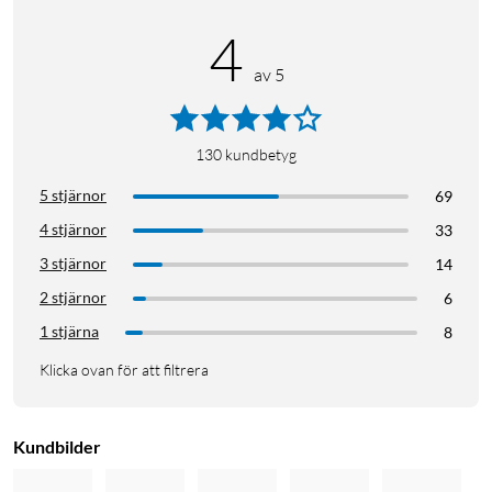
Logiken kan kännas bakvänd, men handtagets sida bestäms av
4
gångjärnens position – inte av vilken hand du öppnar med. Ett
högerhängd dörr (gångjärn till höger utifrån) behöver ett
av 5
vänsterhandtag för att passa rätt.
130
kundbetyg
5 stjärnor
69
4 stjärnor
33
3 stjärnor
14
2 stjärnor
6
1 stjärna
8
Klicka ovan för att filtrera
Kundbilder