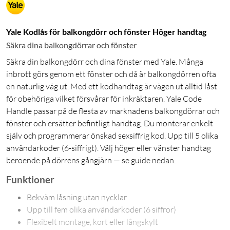
Yale Kodlås för balkongdörr och fönster Höger handtag
Säkra dina balkongdörrar och fönster
Säkra din balkongdörr och dina fönster med Yale. Många
inbrott görs genom ett fönster och då är balkongdörren ofta
en naturlig väg ut. Med ett kodhandtag är vägen ut alltid låst
för obehöriga vilket försvårar för inkräktaren. Yale Code
Handle passar på de flesta av marknadens balkongdörrar och
fönster och ersätter befintligt handtag. Du monterar enkelt
själv och programmerar önskad sexsiffrig kod. Upp till 5 olika
användarkoder (6-siffrigt). Välj höger eller vänster handtag
beroende på dörrens gångjärn — se guide nedan.
Funktioner
Bekväm låsning utan nycklar
Upp till fem olika användarkoder (6 siffror)
Flexibelt montage, kort eller långskylt