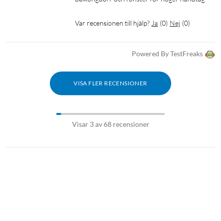
Var recensionen till hjälp?
Ja
(
0
)
Nej
(
0
)
Powered By TestFreaks
VISA FLER RECENSIONER
Visar 3 av 68 recensioner