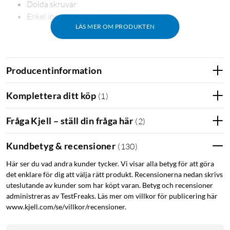
Dolda skruvar
Enkel installation - inga kablar
LÄS MER OM PRODUKTEN
Levereras med
Kodhandtag
Producentinformation
Långskyltsadapter
Kortskylt
Komplettera ditt köp
(
1
)
3 st träskruvar
2 st batterier (Alkaliska AAA)
Fråga Kjell – ställ din fråga här
(
2
)
Installationsmanual
Ska jag ha höger eller vänster handtag?
Kundbetyg & recensioner
(
130
)
Ställ dig utanför dörren och titta på den stängda dörren.
Här ser du vad andra kunder tycker. Vi visar alla betyg för att göra
det enklare för dig att välja rätt produkt. Recensionerna nedan skrivs
Gångjärnen sitter på höger sida
→ välj
vänster handtag
uteslutande av kunder som har köpt varan. Betyg och recensioner
(
52164
)
administreras av TestFreaks. Läs mer om villkor för publicering här
Gångjärnen sitter på vänster sida
→ välj
höger handtag
www.kjell.com/se/villkor/recensioner.
(
52163
)