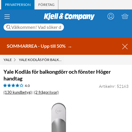
PRIVATPERSON
FÖRETAG
SOMMARREA - Upp till 50%
→
YALE
YALE KODLÅS FÖR BALKONGDÖRR OCH FÖNSTER HÖGER HANDTA
Yale Kodlås för balkongdörr och fönster Höger
handtag
4.0
Artikelnr: 52163
(130 kundbetyg)
(2 frågor/svar)
|