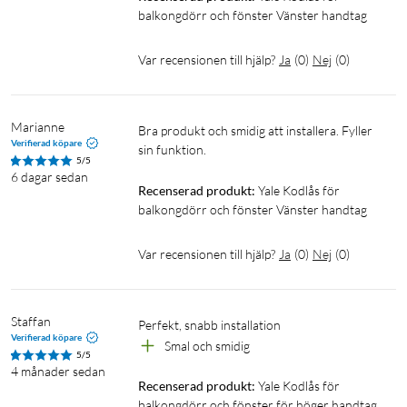
balkongdörr och fönster Vänster handtag
Var recensionen till hjälp?
Ja
(
0
)
Nej
(
0
)
Marianne
Bra produkt och smidig att installera. Fyller 
Verifierad köpare
sin funktion.
5/5
6 dagar sedan
Recenserad produkt:
Yale Kodlås för 
balkongdörr och fönster Vänster handtag
Var recensionen till hjälp?
Ja
(
0
)
Nej
(
0
)
Staffan
Perfekt, snabb installation 
Verifierad köpare
Smal och smidig
5/5
4 månader sedan
Recenserad produkt:
Yale Kodlås för 
balkongdörr och fönster för höger handtag