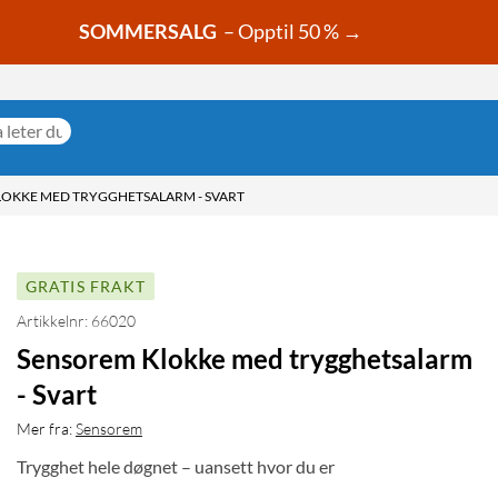
SOMMERSALG
– Opptil 50 % →
OKKE MED TRYGGHETSALARM - SVART
GRATIS FRAKT
Artikkelnr: 66020
Sensorem Klokke med trygghetsalarm
- Svart
Mer fra:
Sensorem
Trygghet hele døgnet – uansett hvor du er