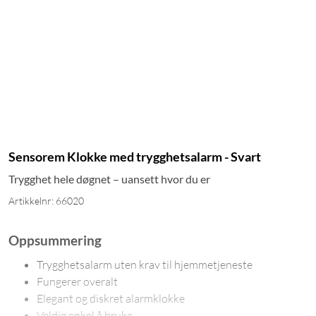
Sensorem Klokke med trygghetsalarm - Svart
Trygghet hele døgnet – uansett hvor du er
Artikkelnr: 66020
Oppsummering
Trygghetsalarm uten krav til hjemmetjeneste
Fungerer overalt
Elegant og diskret alarmklokke
Veldig enkel å bruke