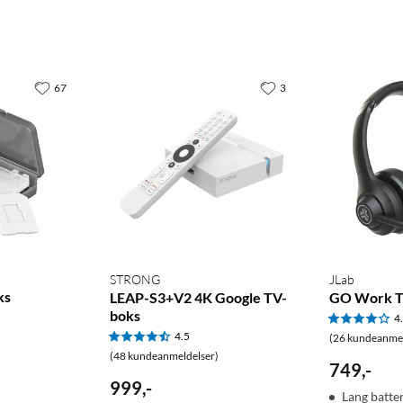
67
3
STRONG
JLab
ks
LEAP-S3+V2 4K Google TV-
GO Work Tr
boks
4
4.5
(26 kundeanmel
(48 kundeanmeldelser)
749
,
-
999
,
-
Lang batter