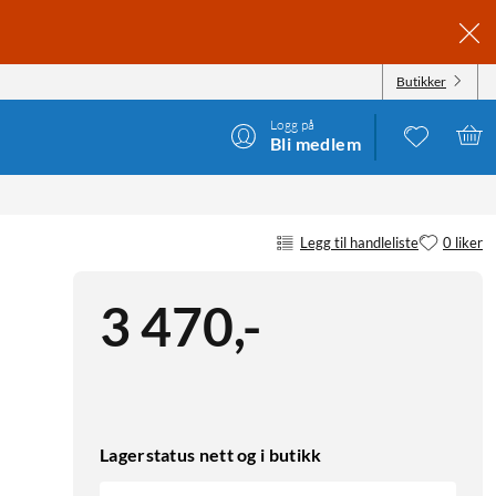
Butikker
Logg på
Bli medlem
Legg til handleliste
0 liker
3 470
,
-
Lagerstatus nett og i butikk