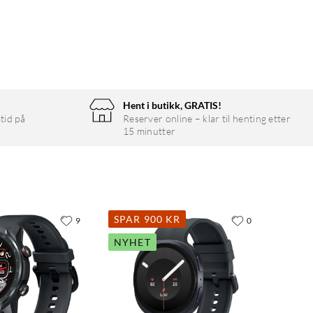
Hent i butikk, GRATIS!
tid på
Reserver online – klar til henting etter
15 minutter
SPAR 900 KR
9
0
NYHET