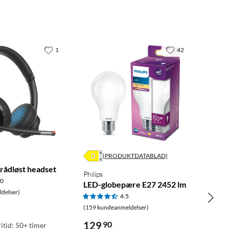
1
42
(PRODUKTDATABLAD)
ådløst headset
Philips
.0
LED-globepære E27 2452 lm
delser)
4.5
(159 kundeanmeldelser)
129
90
itid: 50+ timer