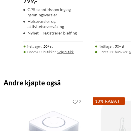
799
,
-
GPS-sanntidssporing og
rømningsvarsler
Helsevarsler og
aktivitetsovervåking
Nyhet – registrerer bjeffing
Nettlager
:
20+ st
Nettlager
:
50+ st
Finnes i 11 butikker.
Velg butikk
Finnes i 30 butikker.
V
Andre kjøpte også
13% RABATT
7