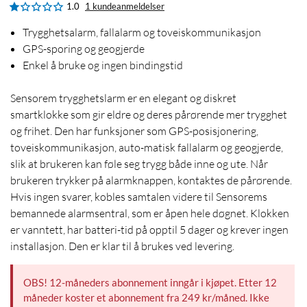
1.0
1 kundeanmeldelser
Trygghetsalarm, fallalarm og toveiskommunikasjon
GPS-sporing og geogjerde
Enkel å bruke og ingen bindingstid
Sensorem trygghetslarm er en elegant og diskret
smartklokke som gir eldre og deres pårørende mer trygghet
og frihet. Den har funksjoner som GPS-posisjonering,
toveiskommunikasjon, auto-matisk fallalarm og geogjerde,
slik at brukeren kan føle seg trygg både inne og ute. Når
brukeren trykker på alarmknappen, kontaktes de pårørende.
Hvis ingen svarer, kobles samtalen videre til Sensorems
bemannede alarmsentral, som er åpen hele døgnet. Klokken
er vanntett, har batteri-tid på opptil 5 dager og krever ingen
installasjon. Den er klar til å brukes ved levering.
OBS! 12-måneders abonnement inngår i kjøpet. Etter 12
måneder koster et abonnement fra 249 kr/måned. Ikke