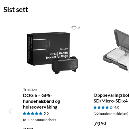
Sist sett
I pakken
Klokke med trygghetsalarm
Magnetisk ladeledning (USB-A)
2
Strømadapter
Tractive
Oppbevaringsbo
DOG 6 – GPS-
SD/Micro-SD x4
hundehalsbånd og
helseovervåking
4.0
5.0
(22 kundeanmeldelser)
(8 kundeanmeldelser)
79
90