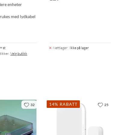
flere enheter
rukes med lydkabel
+ st
Nettlager
:
Ikke på lager
tikker.
Velg butikk
14% RABATT
32
25