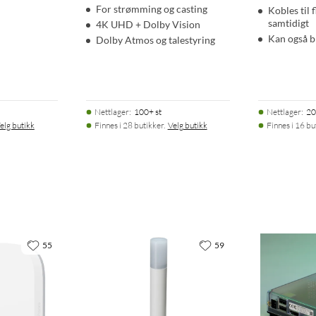
For strømming og casting
Kobles til 
samtidigt
4K UHD + Dolby Vision
Kan også b
Dolby Atmos og talestyring
Nettlager
:
100+ st
Nettlager
:
20
elg butikk
Finnes i 28 butikker.
Velg butikk
Finnes i 16 bu
55
59