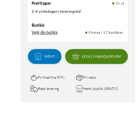
Nettlager
5+ st
2-4 virkedagers leveringstid
Butikk
Velg din butikk
Finnes i 17 butikker.
HENT
LEGG I HANDLEKURV
Fri frakt fra 599,-
Fri retur
Rask levering
Hent i butikk, GRATIS!