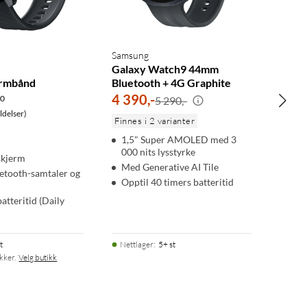
Samsung
Galaxy Watch9 44mm
armbånd
Bluetooth + 4G Graphite
4 390
,
-
.0
5 290,-
delser)
Finnes i 2 varianter
1,5" Super AMOLED med 3
000 nits lysstyrke
skjerm
Med Generative AI Tile
uetooth-samtaler og
Opptil 40 timers batteritid
atteritid (Daily
t
Nettlager
:
5+ st
ikker.
Velg butikk