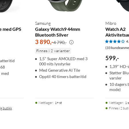
ter alarmprosessen. Noen minutter etter at et fall er registrert,
lertelefon, og de mottar en SMS + pushvarsel om at et fall har
klokken har vært stille i utvalgte tidsperioder.
Samsung
Mibro
e med GPS
Galaxy Watch9 44mm
Watch A2
Bluetooth Silver
Aktivitets
3 890
,
-
4
4 790,-
n telefonsvarer svarer, og deretter kobler anropet til neste
(33 kundeanmel
Finnes i 2 varianter
en går til bestemte alarmmottakere til bestemte tider.
599
,
-
1,5" Super AMOLED med 3
atteritid
000 nits lysstyrke
1,39" HD-
P68
Med Generative AI Tile
Støtter Bl
n med
Opptil 40 timers batteritid
varsler
10 dagers b
mode)
Nettlager
:
1+ st
Nettlager
:
1 s
lg butikk
Finnes i 2 but