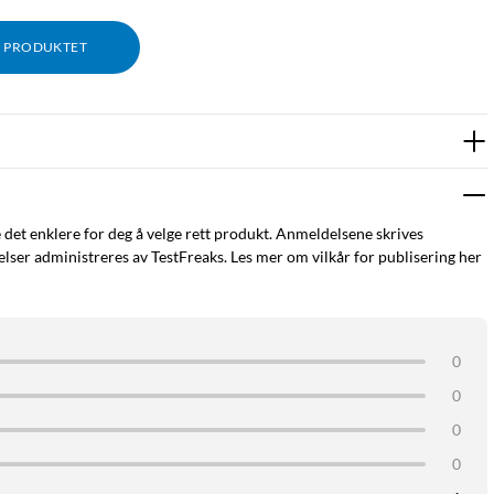
M PRODUKTET
rørende
ge som angis på forhånd
e det enklere for deg å velge rett produkt. Anmeldelsene skrives
ms alarmsentral, som er åpen hele døgnet
ser administreres av TestFreaks. Les mer om vilkår for publisering her
0
 i EU, Norge, Sveits og Storbritannia (samt i flere land som
0
). I tillegg er klokken IP67-klassifisert. Det innebærer at den er
0
0