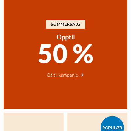
SOMMERSALG
Opptil
50 %
Gå til kampanje
POPULÆR