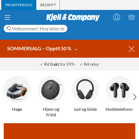
PRIVATPERSON
BEDRIFT
SOMMERSALG – Opptil 50 %
→
✓
Fri frakt
fra 599:-
✓
Fri
retur
Hage
Hjem og
Lyd og bilde
Hodetelefoner
fritid