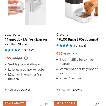
Luxorparts
Cleverio
Magnetisk lås for skap og
PF100 Smart Fôrautomat
skuffer 10-pk.
4.5
(358)
4.5
(267)
499
,
-
849,-
199
,
-
299,90
Tidsinnstill eller aktiver
manuelt
Verktøyfri installasjon
Varsler når det begynner å
Leveres med nøkkelfester
gå tomt for fôr
Låsen er ikke synlig fra
Enkel å rengjøre
utsiden
Nettlager
:
100+ st
Nettlager
:
100+ st
15% RABATT
SPAR 500 KR
12
3