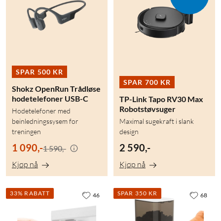
SPAR 500 KR
SPAR 700 KR
Shokz OpenRun Trådløse
hodetelefoner USB-C
TP-Link Tapo RV30 Max
Robotstøvsuger
Hodetelefoner med
beinledningssysem for
Maximal sugekraft i slank
treningen
design
1 090,-
2 590,-
1 590,-
Kjøp nå
Kjøp nå
33% RABATT
SPAR 350 KR
46
68