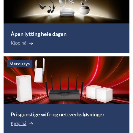
Nettlager
:
100+ st
Nettlager
:
20+ st
Åpen lytting hele dagen
Kjøp nå
Mercusys
Prisgunstige wifi- og nettverksløsninger
Kjøp nå