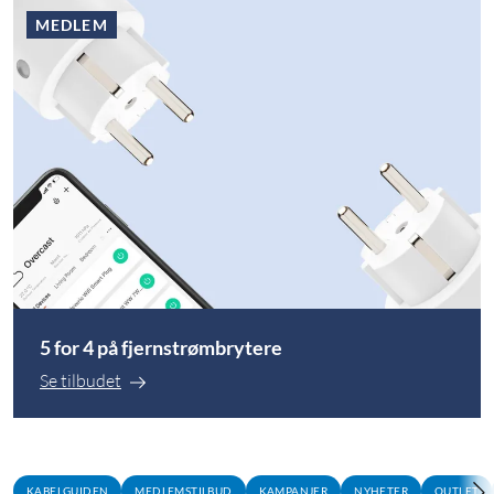
MEDLEM
5 for 4 på fjernstrømbrytere
Se tilbudet
KABELGUIDEN
MEDLEMSTILBUD
KAMPANJER
NYHETER
OUTLET