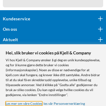
Kundeservice
Om oss
Aktuelt
Hei, slik bruker vi cookies på Kjell & Company
Følg oss
Vi hos Kjell & Company ønsker å gi deg en unik kundeopplevelse,
og for å kunne gjøre dette bruker vi cookies
(informasjonskapsler). Noen av disse er nødvendige for at
kjell.com skal fungere, og krever ikke ditt samtykke. Andre bidrar
Handle fra:
til at du skal få en skreddersydd opplevelse, unike tilbud og
tilpassede annonser. Ved å klikke på "Godta alle" godkjenner du
Sverige
bruk av slike cookies. Du kan også velge hvilke cookies du vil
Norge
godkjenne, via lenken "Endre innstillinger".
Les mer om våre Cookies
,
les vår Personvernerklæring