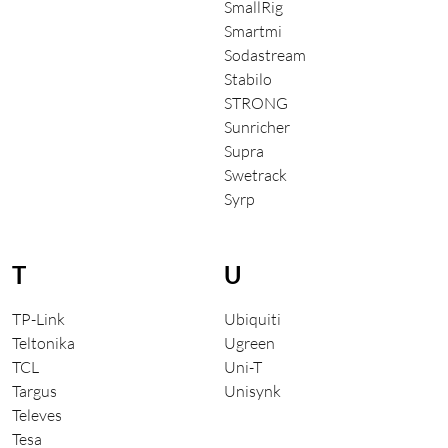
SmallRig
Smartmi
Sodastream
Stabilo
STRONG
Sunricher
Supra
Swetrack
Syrp
T
U
TP-Link
Ubiquiti
Teltonika
Ugreen
TCL
Uni-T
Targus
Unisynk
Televes
Tesa