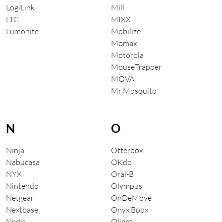
LogiLink
Mill
LTC
MIXX
Lumonite
Mobilize
Momax
Motorola
MouseTrapper
MOVA
Mr Mosquito
N
O
Ninja
Otterbox
Nabucasa
OKdo
NYXI
Oral-B
Nintendo
Olympus
Netgear
OnDeMove
Nextbase
Onyx Boox
Nedis
Olight