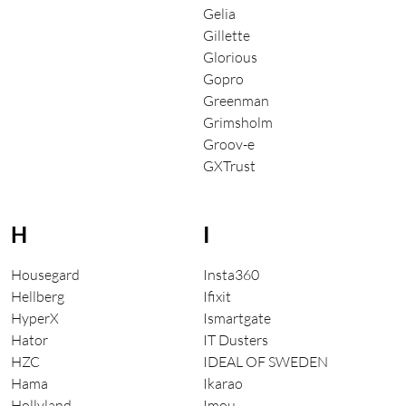
Gelia
Gillette
Glorious
Gopro
Greenman
Grimsholm
Groov-e
GXTrust
H
I
Housegard
Insta360
Hellberg
Ifixit
HyperX
Ismartgate
Hator
IT Dusters
HZC
IDEAL OF SWEDEN
Hama
Ikarao
Hollyland
Imou