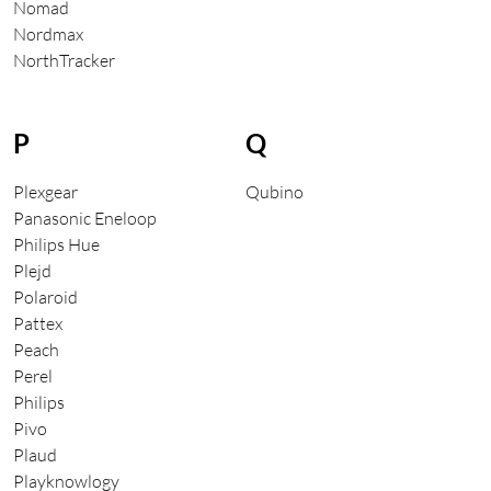
Nomad
Nordmax
NorthTracker
P
Q
Plexgear
Qubino
Panasonic Eneloop
Philips Hue
Plejd
Polaroid
Pattex
Peach
Perel
Philips
Pivo
Plaud
Playknowlogy