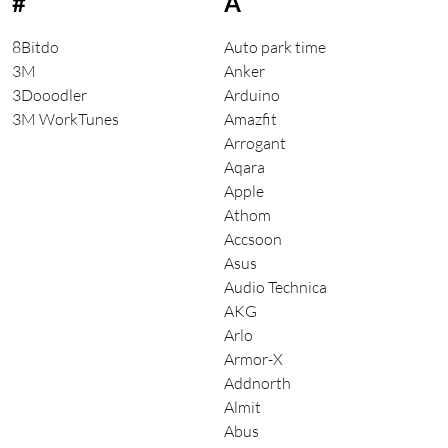
#
A
8Bitdo
Auto park time
3M
Anker
3Dooodler
Arduino
3M WorkTunes
Amazfit
Arrogant
Aqara
Apple
Athom
Accsoon
Asus
Audio Technica
AKG
Arlo
Armor-X
Addnorth
Almit
Abus