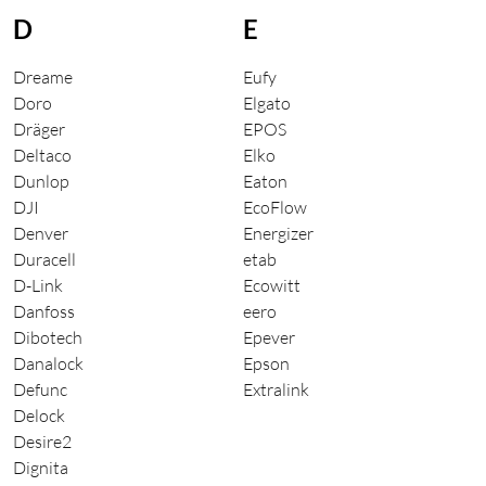
D
E
Dreame
Eufy
Doro
Elgato
Dräger
EPOS
Deltaco
Elko
Dunlop
Eaton
DJI
EcoFlow
Denver
Energizer
Duracell
etab
D-Link
Ecowitt
Danfoss
eero
Dibotech
Epever
Danalock
Epson
Defunc
Extralink
Delock
Desire2
Dignita