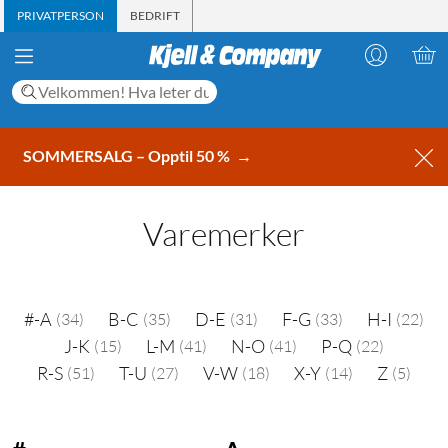
PRIVATPERSON
BEDRIFT
SOMMERSALG – Opptil 50 %
→
Varemerker
#-A
B-C
D-E
F-G
H-I
(34)
(35)
(31)
(33)
(22)
J-K
L-M
N-O
P-Q
(15)
(41)
(41)
(22)
R-S
T-U
V-W
X-Y
Z
(51)
(27)
(18)
(14)
(5)