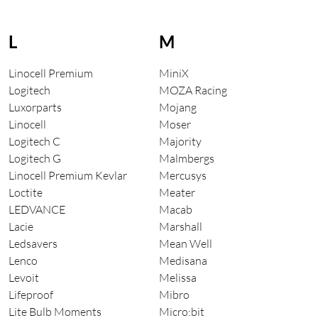
L
M
Linocell Premium
MiniX
Logitech
MOZA Racing
Luxorparts
Mojang
Linocell
Moser
Logitech C
Majority
Logitech G
Malmbergs
Linocell Premium Kevlar
Mercusys
Loctite
Meater
LEDVANCE
Macab
Lacie
Marshall
Ledsavers
Mean Well
Lenco
Medisana
Levoit
Melissa
Lifeproof
Mibro
Lite Bulb Moments
Micro:bit