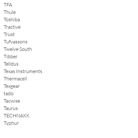
TFA
Thule
Toshiba
Tractive
Trust
Tufvassons
Twelve South
Tibber
Telldus
Texas Instruments
Thermacell
Texgear
tado
Tacwise
Taurus
TECHNAXX
Typhur