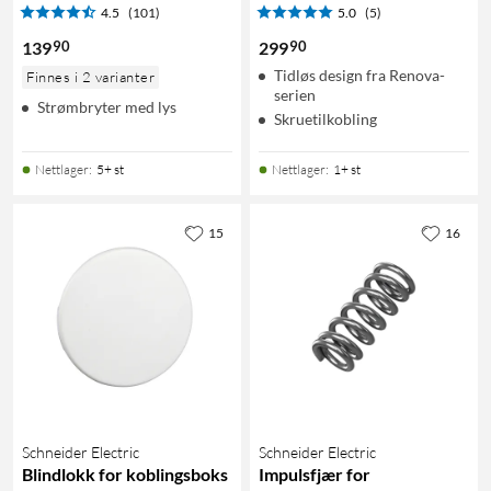
4.5
(101)
5.0
(5)
90
90
139
299
Tidløs design fra Renova-
Finnes i 2 varianter
serien
Strømbryter med lys
Skruetilkobling
Nettlager
:
5+ st
Nettlager
:
1+ st
15
16
Schneider Electric
Schneider Electric
Blindlokk for koblingsboks
Impulsfjær for