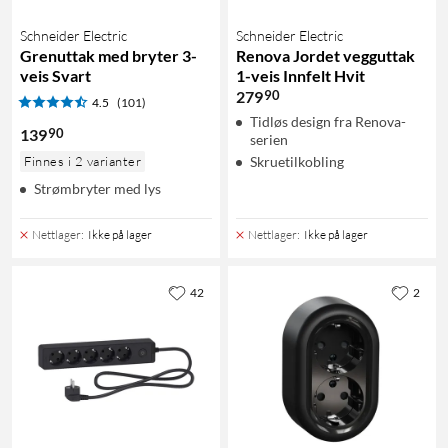
Schneider Electric
Schneider Electric
Grenuttak med bryter 3-
Renova Jordet vegguttak
veis Svart
1-veis Innfelt Hvit
90
279
4.5
(101)
Tidløs design fra Renova-
90
139
serien
Finnes i 2 varianter
Skruetilkobling
Strømbryter med lys
Nettlager
:
Ikke på lager
Nettlager
:
Ikke på lager
42
2