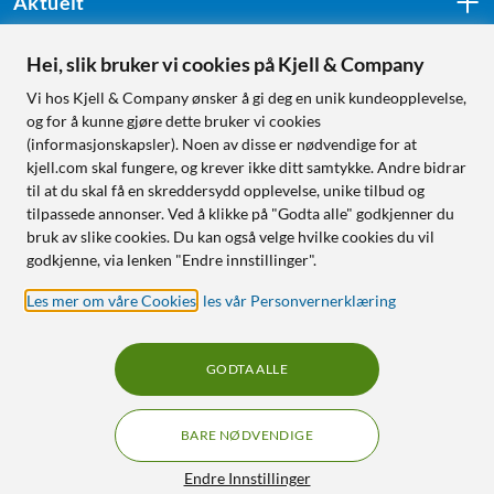
Aktuelt
Hei, slik bruker vi cookies på Kjell & Company
Følg oss
Vi hos Kjell & Company ønsker å gi deg en unik kundeopplevelse,
og for å kunne gjøre dette bruker vi cookies
(informasjonskapsler). Noen av disse er nødvendige for at
kjell.com skal fungere, og krever ikke ditt samtykke. Andre bidrar
Handle fra:
til at du skal få en skreddersydd opplevelse, unike tilbud og
tilpassede annonser. Ved å klikke på "Godta alle" godkjenner du
Sverige
bruk av slike cookies. Du kan også velge hvilke cookies du vil
Norge
godkjenne, via lenken "Endre innstillinger".
Les mer om våre Cookies
,
les vår Personvernerklæring
GODTA ALLE
BARE NØDVENDIGE
RÅD OG TILBEHØR TIL
HJEMMEELEKTRONIKK
Filtre
Endre Innstillinger