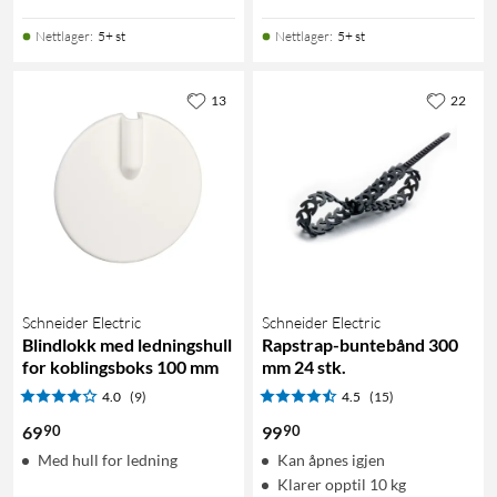
Nettlager
:
5+ st
Nettlager
:
5+ st
13
22
Schneider Electric
Schneider Electric
Blindlokk med ledningshull
Rapstrap-buntebånd 300
for koblingsboks 100 mm
mm 24 stk.
4.0
(9)
4.5
(15)
90
90
69
99
Med hull for ledning
Kan åpnes igjen
Klarer opptil 10 kg