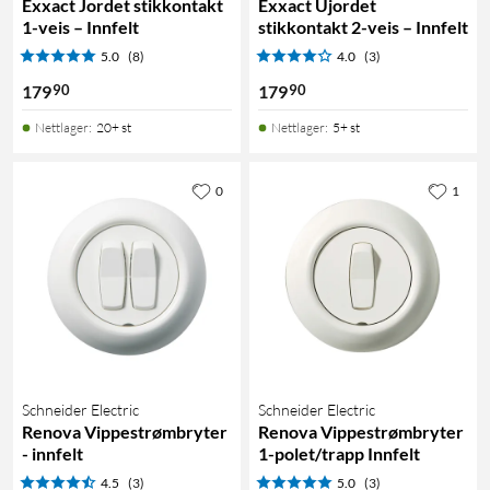
Exxact Jordet stikkontakt
Exxact Ujordet
1-veis – Innfelt
stikkontakt 2-veis – Innfelt
5.0
(8)
4.0
(3)
90
90
179
179
Nettlager
:
20+ st
Nettlager
:
5+ st
0
1
Schneider Electric
Schneider Electric
Renova Vippestrømbryter
Renova Vippestrømbryter
- innfelt
1-polet/trapp Innfelt
4.5
(3)
5.0
(3)