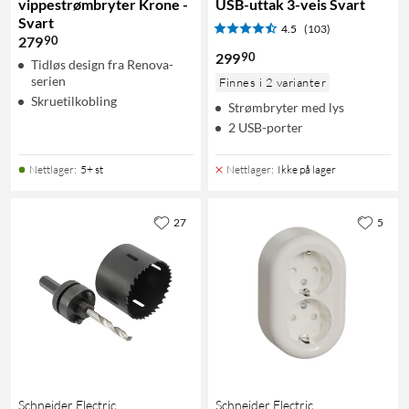
vippestrømbryter Krone -
USB-uttak 3-veis Svart
Svart
4.5
(103)
90
279
90
299
Tidløs design fra Renova-
serien
Finnes i 2 varianter
Skruetilkobling
Strømbryter med lys
2 USB-porter
Nettlager
:
5+ st
Nettlager
:
Ikke på lager
27
5
Schneider Electric
Schneider Electric