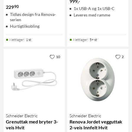
999
,
-
90
229
1x USB-A og 1x USB-C
Tidløs design fra Renova-
Leveres med ramme
serien
Hurtigtilkobling
Nettlager
:
1 st
Nettlager
:
5+ st
10
2
Schneider Electric
Schneider Electric
Grenuttak med bryter 3-
Renova Jordet vegguttak
veis Hvit
2-veis Innfelt Hvit