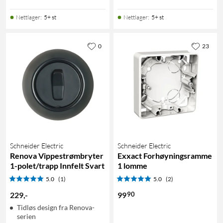
Nettlager
:
5+ st
Nettlager
:
5+ st
0
23
Schneider Electric
Schneider Electric
Renova Vippestrømbryter
Exxact Forhøyningsramme
1-polet/trapp Innfelt Svart
1 lomme
5.0
(1)
5.0
(2)
90
229
,
-
99
Tidløs design fra Renova-
serien