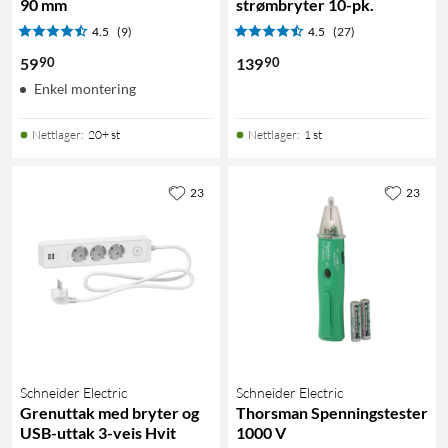
90 mm
strømbryter 10-pk.
4.5
(9)
4.5
(27)
90
90
59
139
Enkel montering
Nettlager
:
20+ st
Nettlager
:
1 st
23
23
Schneider Electric
Schneider Electric
Grenuttak med bryter og
Thorsman Spenningstester
USB-uttak 3-veis Hvit
1000 V