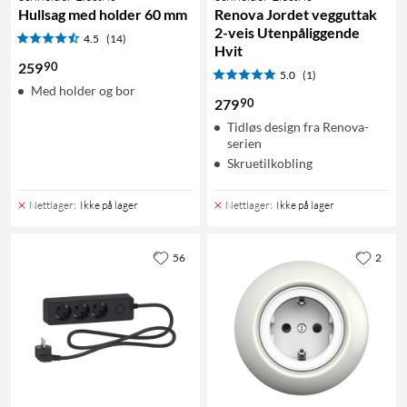
Hullsag med holder 60 mm
Renova Jordet vegguttak
2-veis Utenpåliggende
4.5
(14)
Hvit
90
259
5.0
(1)
Med holder og bor
90
279
Tidløs design fra Renova-
serien
Skruetilkobling
Nettlager
:
Ikke på lager
Nettlager
:
Ikke på lager
56
2