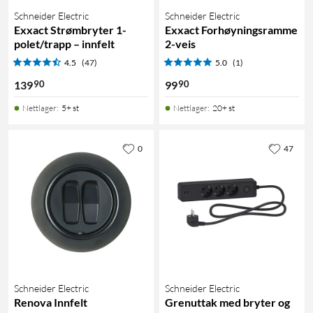
Schneider Electric
Schneider Electric
Exxact Strømbryter 1-
Exxact Forhøyningsramme
polet/trapp – innfelt
2-veis
4.5
(47)
5.0
(1)
90
90
139
99
Nettlager
:
5+ st
Nettlager
:
20+ st
0
47
Schneider Electric
Schneider Electric
Renova Innfelt
Grenuttak med bryter og