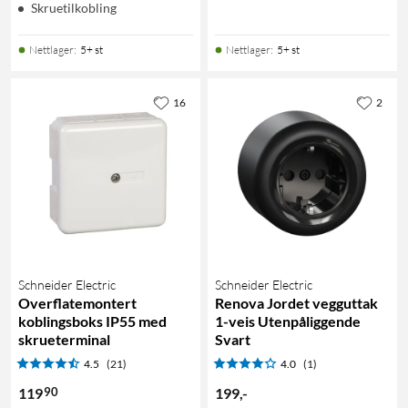
Skruetilkobling
Nettlager
:
5+ st
Nettlager
:
5+ st
16
2
Schneider Electric
Schneider Electric
Overflatemontert
Renova Jordet vegguttak
koblingsboks IP55 med
1-veis Utenpåliggende
skrueterminal
Svart
4.5
(21)
4.0
(1)
90
119
199
,
-