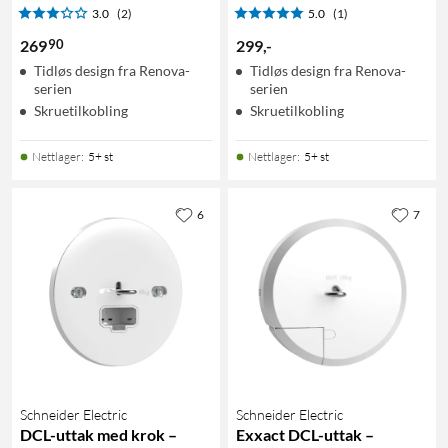
3.0
(2)
5.0
(1)
90
269
299
,
-
Tidløs design fra Renova-
Tidløs design fra Renova-
serien
serien
Skruetilkobling
Skruetilkobling
Nettlager
:
5+ st
Nettlager
:
5+ st
6
7
Schneider Electric
Schneider Electric
DCL-uttak med krok –
Exxact DCL-uttak –