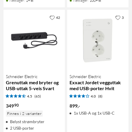
Nettlager
:
1+ st
Nettlager
:
100+ st
42
3
Schneider Electric
Schneider Electric
Grenuttak med bryter og
Exxact Jordet vegguttak
USB-uttak 5-veis Svart
med USB-porter Hvit
4.5
(65)
4.0
(8)
90
349
899
,
-
1x USB-A og 1x USB-C
Finnes i 2 varianter
Belyst strømbryter
2 USB-porter