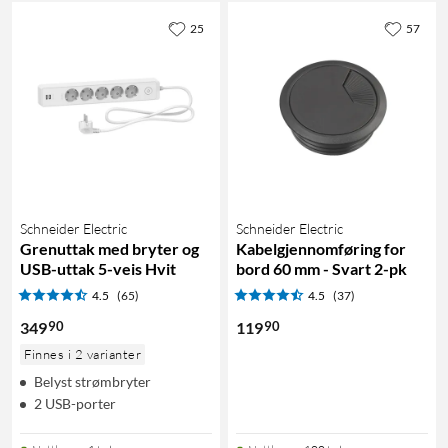
25
57
Schneider Electric
Schneider Electric
Grenuttak med bryter og
Kabelgjennomføring for
USB-uttak 5-veis Hvit
bord 60 mm - Svart 2-pk
4.5
(65)
4.5
(37)
90
90
349
119
Finnes i 2 varianter
Belyst strømbryter
2 USB-porter