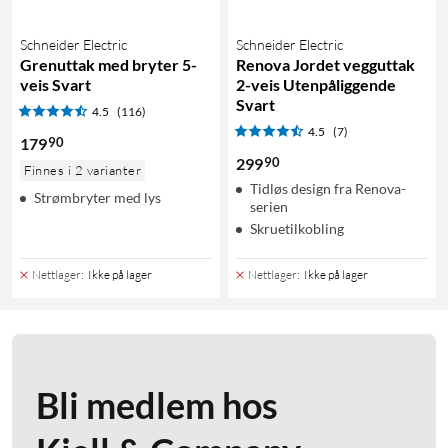
Schneider Electric
Schneider Electric
Grenuttak med bryter 5-
Renova Jordet vegguttak
veis Svart
2-veis Utenpåliggende
Svart
4.5
(116)
4.5
(7)
90
179
90
299
Finnes i 2 varianter
Tidløs design fra Renova-
Strømbryter med lys
serien
Skruetilkobling
Nettlager
:
Ikke på lager
Nettlager
:
Ikke på lager
Bli medlem hos