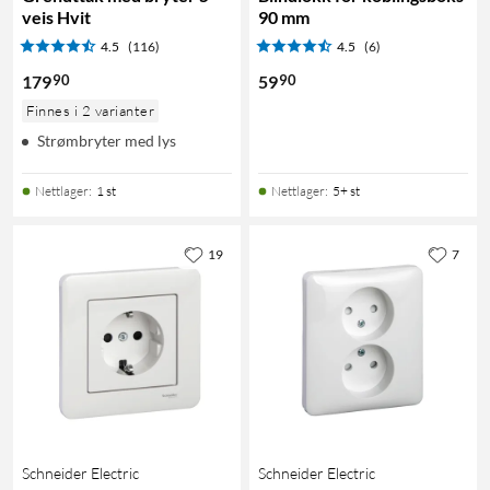
veis Hvit
90 mm
4.5
(116)
4.5
(6)
90
90
179
59
Finnes i 2 varianter
Strømbryter med lys
Nettlager
:
1 st
Nettlager
:
5+ st
19
7
Schneider Electric
Schneider Electric