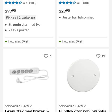
4.5
(103)
4.0
(30)
90
90
299
229
Justerbar følsomhet
Finnes i 2 varianter
Strømbryter med lys
2 USB-porter
Nettlager
:
5+ st
Nettlager
:
5+ st
7
19
Schneider Electric
Schneider Electric
Grenuttak med bryter 5-
Blindlokk for koblingsboks