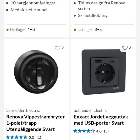
10 rørgjennomføringer
Tidløs design fra Renova-
serien
Med skrueterminal
Skruetilkobling
Nettlager
:
5+ st
Nettlager
:
5+ st
2
3
Schneider Electric
Schneider Electric
Renova Vippestrømbryter
Exxact Jordet vegguttak
1-polet/trapp
med USB-porter Svart
Utenpåliggende Svart
4.0
(5)
5.0
(1)