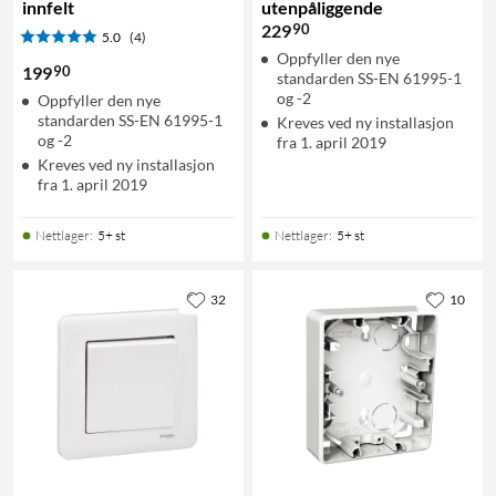
innfelt
utenpåliggende
90
229
5.0
(4)
Oppfyller den nye
90
199
standarden SS-EN 61995-1
og -2
Oppfyller den nye
standarden SS-EN 61995-1
Kreves ved ny installasjon
og -2
fra 1. april 2019
Kreves ved ny installasjon
fra 1. april 2019
Nettlager
:
5+ st
Nettlager
:
5+ st
32
10