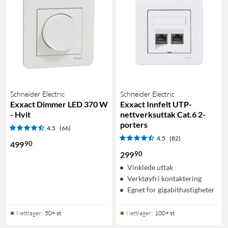
Schneider Electric
Schneider Electric
Exxact Dimmer LED 370 W
Exxact Innfelt UTP-
- Hvit
nettverksuttak Cat.6 2-
porters
4.5
(66)
4.5
(82)
90
499
90
299
Vinklede uttak
Verktøyfri kontaktering
Egnet for gigabithastigheter
Nettlager
:
50+ st
Nettlager
:
100+ st