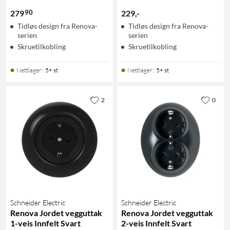
90
279
229
,
-
Tidløs design fra Renova-
Tidløs design fra Renova-
serien
serien
Skruetilkobling
Skruetilkobling
Nettlager
:
5+ st
Nettlager
:
5+ st
2
0
Schneider Electric
Schneider Electric
Renova Jordet vegguttak
Renova Jordet vegguttak
1-veis Innfelt Svart
2-veis Innfelt Svart