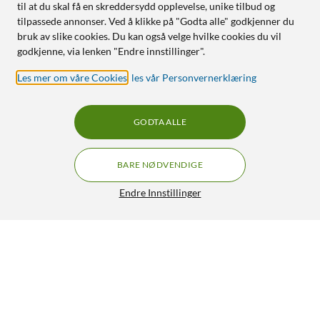
til at du skal få en skreddersydd opplevelse, unike tilbud og
tilpassede annonser. Ved å klikke på "Godta alle" godkjenner du
bruk av slike cookies. Du kan også velge hvilke cookies du vil
godkjenne, via lenken "Endre innstillinger".
Les mer om våre Cookies
,
les vår Personvernerklæring
GODTA ALLE
BARE NØDVENDIGE
Endre Innstillinger
Schneider Electric Exxact Strømbryter 1-polet/trapp –
innfelt
139,90
4.5/5
HENT
LEGG I HANDLEKURV