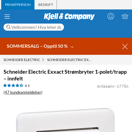
PRIVATPERSON
BEDRIFT
SOMMERSALG – Opptil 50 %
→
SCHNEIDER ELECTRIC
SCHNEIDER ELECTRIC EXXACT STRØMBRYTER 1-PO
Schneider Electric Exxact Strømbryter 1-polet/trapp
– innfelt
4.5
Artikkelnr: 67756
(47 kundeanmeldelser)