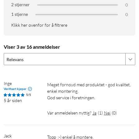
2 stjerner
0
1 stjerne
0
Klikk her ovenfor for å filtrere
Viser 3 av 16 anmeldelser
Relevans
Inge
Meget fornøyd med produktet - god kvalitet, 
Verifisert kjøper
enkel montering.

5/5
God service i foretningen.
5 år siden
Var anmeldelsen nyttig?
Ja
(
1
)
Nei
(
0
)
Jack
Topp  :-) enkel å montere.