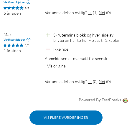
Verifisert kjøper
5/5
Var anmeldelsen nyttig?
Ja
(
1
)
Nei
(
0
)
5 år siden
Max
Skruterminalblokk og hver side av 
Verifisert kjøper
bryteren har to hull - plass til 2 kabler
5/5
Ikke noe
1 år siden
Anmeldelsen er oversatt fra svensk
Vis original
Var anmeldelsen nyttig?
Ja
(
0
)
Nei
(
0
)
Powered By TestFreaks
VIS FLERE VURDERINGER