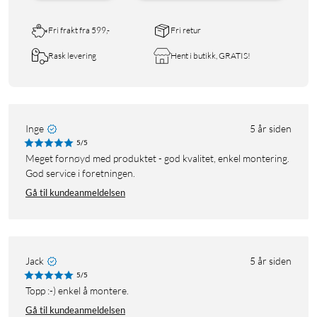
Fri frakt fra 599,-
Fri retur
Rask levering
Hent i butikk, GRATIS!
Inge
5 år siden
5/5
Meget fornøyd med produktet - god kvalitet, enkel montering.
God service i foretningen.
Gå til kundeanmeldelsen
Jack
5 år siden
5/5
Topp :-) enkel å montere.
Gå til kundeanmeldelsen