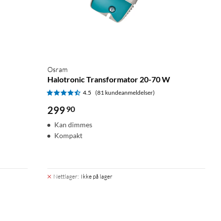
Osram
Halotronic Transformator 20-70 W
4.5
(81 kundeanmeldelser)
299
90
Kan dimmes
Kompakt
Nettlager
:
Ikke på lager