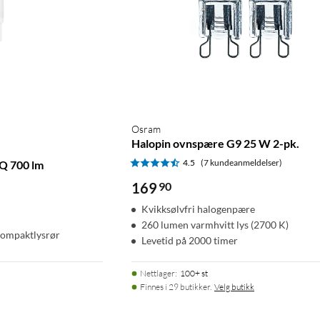
Osram
Halopin ovnspære G9 25 W 2-pk.
4.5
(7 kundeanmeldelser)
Q 700 lm
169
90
Kvikksølvfri halogenpære
260 lumen varmhvitt lys (2700 K)
kompaktlysrør
Levetid på 2000 timer
Nettlager
:
100+ st
Finnes i 29 butikker.
Velg butikk