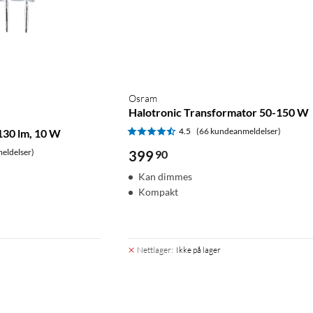
Osram
Halotronic Transformator 50-150 W
4.5
(66 kundeanmeldelser)
130 lm, 10 W
eldelser)
399
90
Kan dimmes
Kompakt
Nettlager
:
Ikke på lager