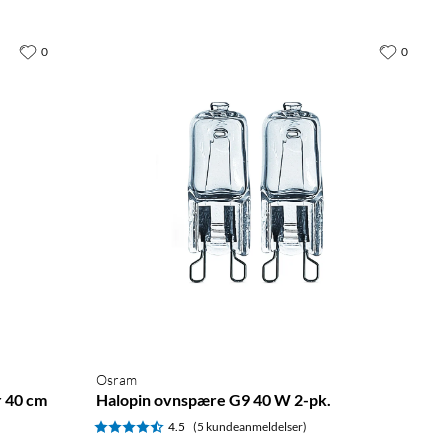
0
0
Osram
r 40 cm
Halopin ovnspære G9 40 W 2-pk.
4.5
(5 kundeanmeldelser)