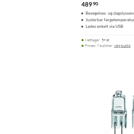
489
90
Bevegelses- og dagslyssen
Justerbar fargetemperatu
Lades enkelt via USB
Nettlager
:
5+ st
Finnes i 7 butikker.
Velg butikk