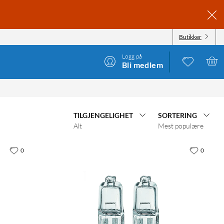
Butikker
Logg på
Bli medlem
TILGJENGELIGHET
SORTERING
Alt
Mest populære
0
0