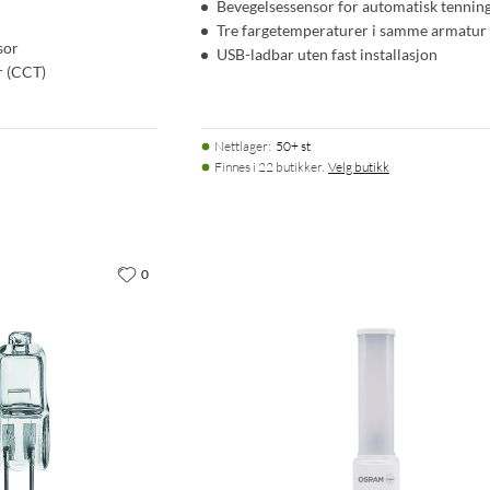
Bevegelsessensor for automatisk tennin
Tre fargetemperaturer i samme armatur
sor
USB-ladbar uten fast installasjon
r (CCT)
Nettlager
:
50+ st
Finnes i 22 butikker.
Velg butikk
0