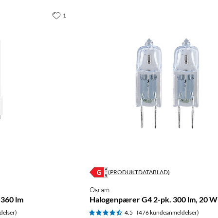
1
(PRODUKTDATABLAD)
Osram
360 lm
Halogenpærer G4 2-pk. 300 lm, 20 W
delser)
4.5
(476 kundeanmeldelser)