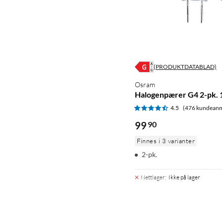
(PRODUKTDATABLAD)
Osram
Halogenpærer G4 2-pk. 
4.5
(476 kundeanm
99
90
Finnes i 3 varianter
2-pk.
Nettlager
:
Ikke på lager