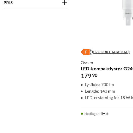
PRIS
(PRODUKTDATABLAD)
Osram
LED-kompaktlysrør G24
179
90
Lysfluks: 700 lm
Lengde: 143 mm
LED-erstatning for 18 W 
Nettlager
:
5+ st