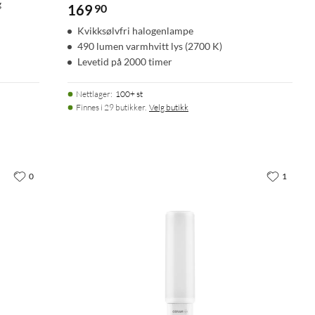
g
169
90
Kvikksølvfri halogenlampe
490 lumen varmhvitt lys (2700 K)
Levetid på 2000 timer
Nettlager
:
100+ st
Finnes i 29 butikker.
Velg butikk
0
1