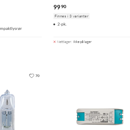
99
90
Finnes i 3 varianter
2-pk.
ompaktlysrør
Nettlager
:
Ikke på lager
70