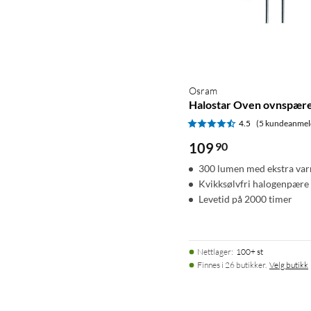
Osram
Halostar Oven ovnspære
4.5
(5 kundeanmel
109
90
300 lumen med ekstra var
Kvikksølvfri halogenpære
Levetid på 2000 timer
Nettlager
:
100+ st
Finnes i 26 butikker.
Velg butikk