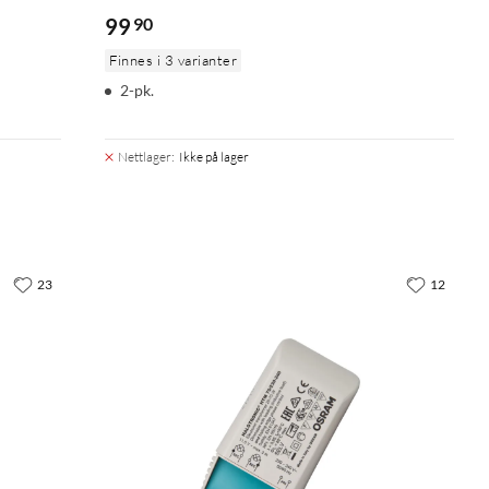
99
90
Finnes i 3 varianter
2-pk.
Nettlager
:
Ikke på lager
23
12