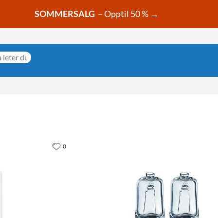
SOMMERSALG
– Opptil 50 % →
0