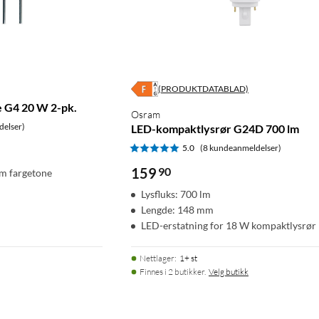
(PRODUKTDATABLAD)
 G4 20 W 2-pk.
Osram
delser)
LED-kompaktlysrør G24D 700 lm
5.0
(8 kundeanmeldelser)
159
90
m fargetone
Lysfluks: 700 lm
Lengde: 148 mm
LED-erstatning for 18 W kompaktlysrør
Nettlager
:
1+ st
Finnes i 2 butikker.
Velg butikk