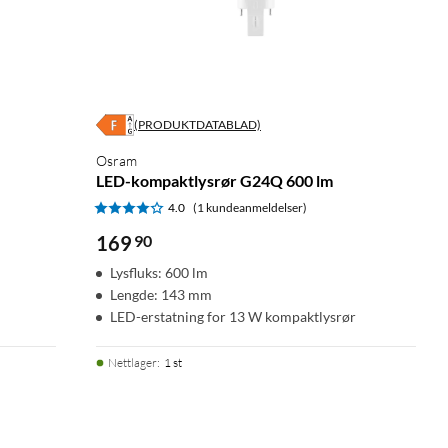
(PRODUKTDATABLAD)
Osram
LED-kompaktlysrør G24Q 600 lm
4.0
(1 kundeanmeldelser)
169
90
Lysfluks: 600 lm
Lengde: 143 mm
LED-erstatning for 13 W kompaktlysrør
Nettlager
:
1 st