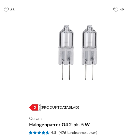
63
49
(PRODUKTDATABLAD)
Osram
Halogenpærer G4 2-pk. 5 W
4.5
(476 kundeanmeldelser)