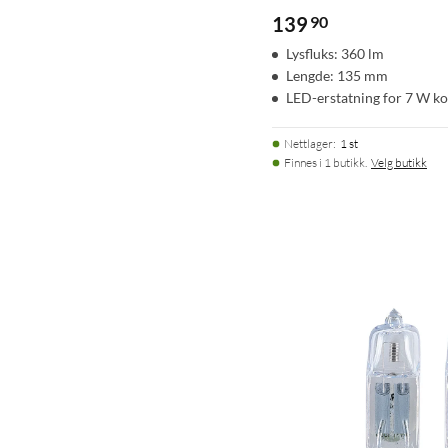
139
90
Lysfluks: 360 lm
Lengde: 135 mm
LED-erstatning for 7 W k
Nettlager
:
1 st
Finnes i 1 butikk.
Velg butikk