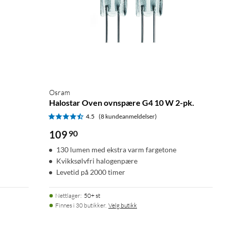
Osram
Halostar Oven ovnspære G4 10 W 2-pk.
4.5
(8 kundeanmeldelser)
109
90
130 lumen med ekstra varm fargetone
Kvikksølvfri halogenpære
Levetid på 2000 timer
Nettlager
:
50+ st
Finnes i 30 butikker.
Velg butikk