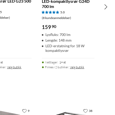
rør LED G23 500
LED-kompaktlysrør G24D
700 lm
.5
5.0
delser)
(8 kundeanmeldelser)
159
90
Lysfluks: 700 lm
Lengde: 148 mm
LED-erstatning for 18 W
kompaktlysrør
 st
Nettlager
:
1+ st
ikker.
Velg butikk
Finnes i 2 butikker.
Velg butikk
9
38