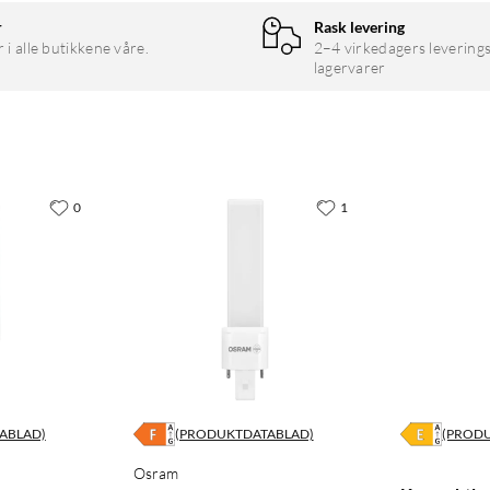
r
Rask levering
r i alle butikkene våre.
2–4 virkedagers leverings
lagervarer
0
1
ABLAD)
(PRODUKTDATABLAD)
(PROD
Osram