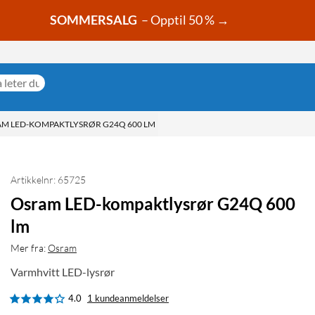
SOMMERSALG
– Opptil 50 % →
M LED-KOMPAKTLYSRØR G24Q 600 LM
Artikkelnr: 65725
Osram LED-kompaktlysrør G24Q 600
lm
Mer fra:
Osram
Varmhvitt LED-lysrør
4.0
1 kundeanmeldelser