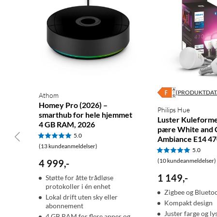
(PRODUKTDAT
Athom
Homey Pro (2026) –
Philips Hue
smarthub for hele hjemmet
Luster Kuleform
4 GB RAM, 2026
pære White and 
5.0
Ambiance E14 470
(13 kundeanmeldelser)
5.0
(10 kundeanmeldelser)
4 999
,
-
1 149
,
-
Støtte for åtte trådløse
protokoller i én enhet
Zigbee og Bluetoo
Lokal drift uten sky eller
Kompakt design
abonnement
Juster farge og l
4 GB RAM for flere apper og