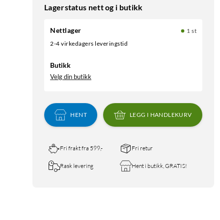
Lagerstatus nett og i butikk
Nettlager
1 st
2-4 virkedagers leveringstid
Butikk
Velg din butikk
HENT
LEGG I HANDLEKURV
Fri frakt fra 599,-
Fri retur
Rask levering
Hent i butikk, GRATIS!