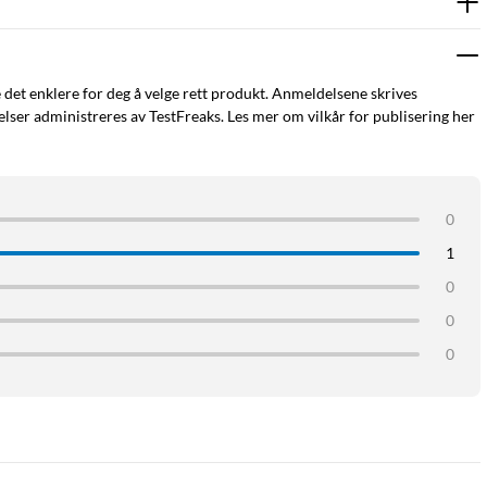
e det enklere for deg å velge rett produkt. Anmeldelsene skrives
ser administreres av TestFreaks. Les mer om vilkår for publisering her
0
1
0
0
0