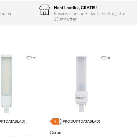
Hent i butikk, GRATIS!
tid på
Reserver online – klar til henting etter
15 minutter
2
0
UKTDATABLAD)
(PRODUKTDATABLAD)
Osram