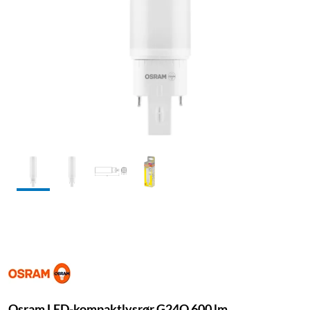
Osram LED-kompaktlysrør G24Q 600 lm