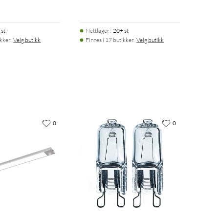
 st
Nettlager
:
20+ st
ikker.
Velg butikk
Finnes i 17 butikker.
Velg butikk
0
0