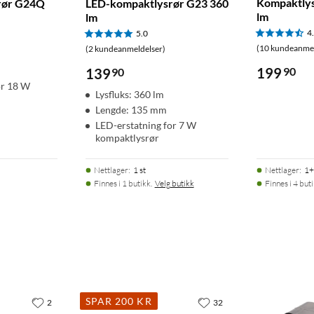
Kompaktlys
rør G24Q
LED-kompaktlysrør G23 360
lm
lm
4
5.0
(10 kundeanmel
(2 kundeanmeldelser)
199
90
139
90
or 18 W
Lysfluks: 360 lm
Lengde: 135 mm
LED-erstatning for 7 W
kompaktlysrør
Nettlager
:
1 st
Nettlager
:
1+
Finnes i 1 butikk.
Velg butikk
Finnes i 4 but
SPAR 200 KR
2
32