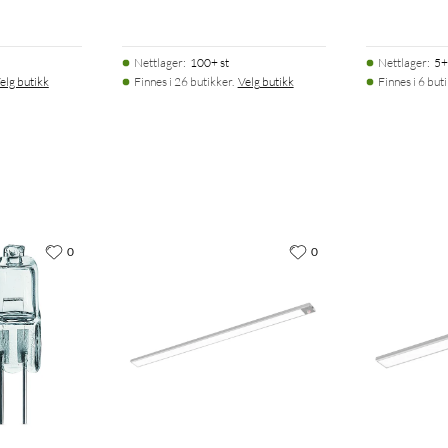
Nettlager
:
100+ st
Nettlager
:
5+
elg butikk
Finnes i 26 butikker.
Velg butikk
Finnes i 6 but
0
0