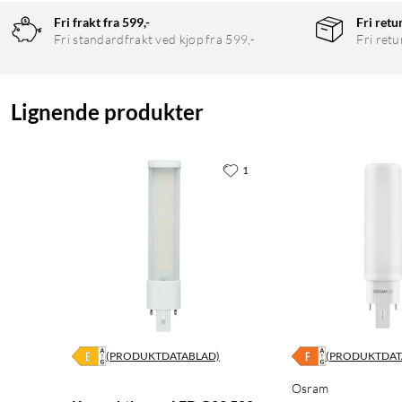
Maks antall lyskilder per kretsbryter: 16 A (B) 510
Fri frakt fra 599,-
Fri retu
Effektfaktor: λ > 0,90
Fri standardfrakt ved kjøp fra 599,-
Fri retu
G24Q
Lignende produkter
1
(PRODUKTDATABLAD)
(PRODUKTDAT
Osram