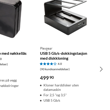
Plexgear
 med nøkkellås
USB 5 Gb/s-dokkingstasjon
med diskkloning
.0
4.0
elser)
(90 kundeanmeldelser)
499
90
res på vegg
Kloner harddisker uten
nøkkelringer
datamaskin
For 2,5 "og 3,5"
USB 5 Gb/s