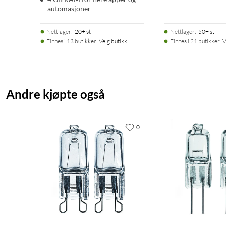
automasjoner
Nettlager
:
20+ st
Nettlager
:
50+ st
Finnes i 13 butikker.
Velg butikk
Finnes i 21 butikker.
V
Andre kjøpte også
0