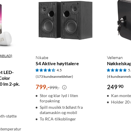
ABLAD)
Nikabe
Velleman
S4 Aktive høyttalere
Nøkkelskap
4.5
5
et LED-
(173 kundeanmeldelser)
(4 kundeanmeld
Color
 lm 2-pk.
799
,
-
249
90
999,-
Stor og klar lyd i liten
Kan monte
forpakning
Holder 20 
Spill musikk trådløst fra
datamaskin og mobil
th-støtte
To RCA-tilkoblinger
ystemperatur