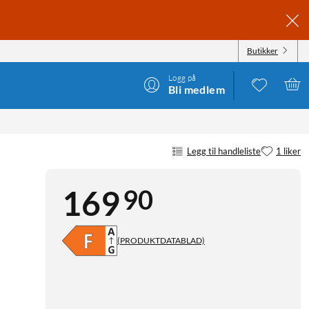
Butikker
Logg på
Bli medlem
Legg til handleliste
1 liker
90
169
(PRODUKTDATABLAD)