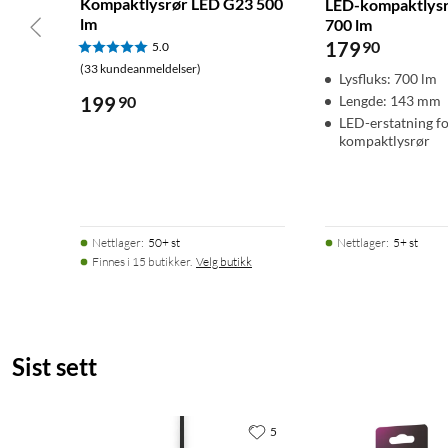
Kompaktlysrør LED G23 500
LED-kompaktlys
lm
700 lm
179
90
5.0
(33 kundeanmeldelser)
Lysfluks: 700 lm
199
90
Lengde: 143 mm
LED-erstatning f
kompaktlysrør
Nettlager
:
50+ st
Nettlager
:
5+ st
Finnes i 15 butikker.
Velg butikk
Sist sett
5