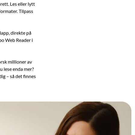
tt. Les eller lytt
 formater. Tilpass
lapp, direkte på
Kobo Web Reader i
rsk millioner av
du lese enda mer?
ig – så det finnes