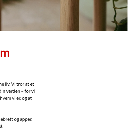
om
liv. Vi tror at et
 din verden – for vi
hvem vi er, og at
sebrett og apper.
å.