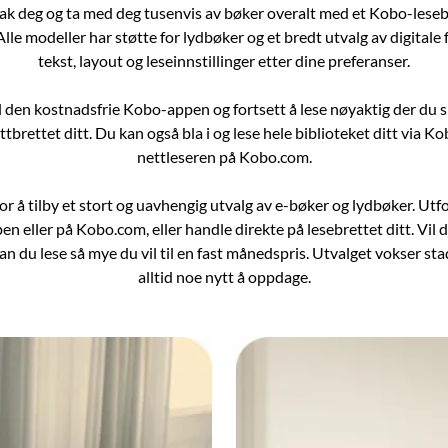
k deg og ta med deg tusenvis av bøker overalt med et Kobo-lesebre
 Alle modeller har støtte for lydbøker og et bredt utvalg av digitale
tekst, layout og leseinnstillinger etter dine preferanser.
l den kostnadsfrie Kobo-appen og fortsett å lese nøyaktig der du s
ttbrettet ditt. Du kan også bla i og lese hele biblioteket ditt via 
nettleseren på Kobo.com.
r å tilby et stort og uavhengig utvalg av e-bøker og lydbøker. Utfo
pen eller på Kobo.com, eller handle direkte på lesebrettet ditt. Vil 
 du lese så mye du vil til en fast månedspris. Utvalget vokser stad
alltid noe nytt å oppdage.