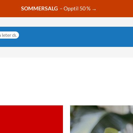
SOMMERSALG
– Opptil 50 % →