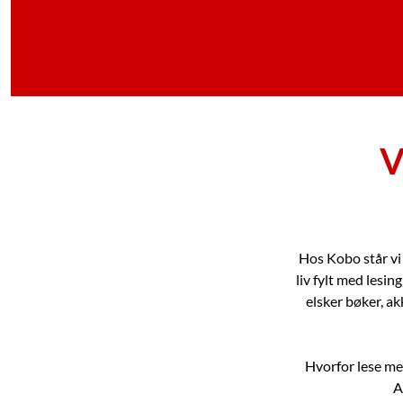
V
Hos Kobo står vi 
liv fylt med lesing
elsker bøker, ak
Hvorfor lese med
A