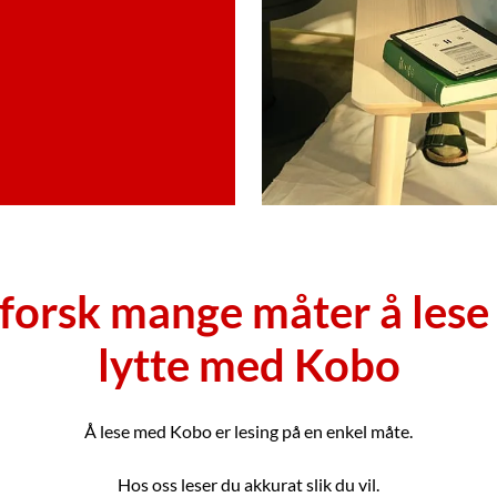
forsk mange måter å lese
lytte med Kobo
Å lese med Kobo er lesing på en enkel måte.
Hos oss leser du akkurat slik du vil.