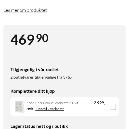
Les mer om produktet
90
469
Tilgjengelig i vår outlet
2 outletvarer tilgjengelige fra
376,-
Komplettere ditt kjøp
2 999
,
-
Kobo Libra Colour Lesebrett 7" Hvit
Hvit
Finnes i 2 varianter
Lagerstatus nett og i butikk