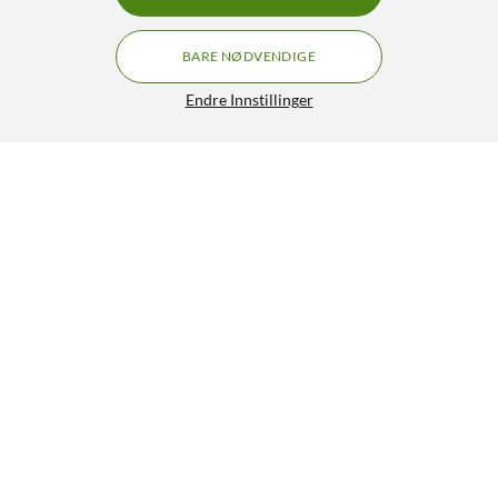
BARE NØDVENDIGE
Endre Innstillinger
Kobo SleepCover for Kobo Libra Colour
469,90
4/5
HENT
LEGG I HANDLEKURV
Lignende produkter