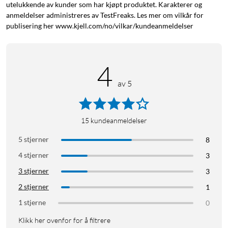
utelukkende av kunder som har kjøpt produktet. Karakterer og
anmeldelser administreres av TestFreaks. Les mer om vilkår for
publisering her www.kjell.com/no/vilkar/kundeanmeldelser
4
av 5
15
kundeanmeldelser
5 stjerner
8
4 stjerner
3
3 stjerner
3
2 stjerner
1
1 stjerne
0
Klikk her ovenfor for å filtrere