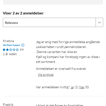
Viser 2 av 2 anmeldelser
Relevans
Kristina
Jeg er enig med forrige anmeldelse angående 
Verifisert kjøper
usikkerheten rundt penneholderen.

2/5
 Denne varianten har ikke en.

1 år siden
Kjell og kompani har foreløpig ingen av disse i 
sitt sortiment. 
Anmeldelsen er oversatt fra svensk
Vis original
Var anmeldelsen nyttig?
Ja
(
1
)
Nei
(
0
)
Fredrik
Uklart at det finnes to forskjellige 