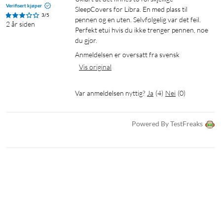
Verifisert kjøper
SleepCovers for Libra. En med plass til 
3/5
pennen og en uten. Selvfølgelig var det feil. 
2 år siden
Perfekt etui hvis du ikke trenger pennen, noe 
du gjør. 
Anmeldelsen er oversatt fra svensk
Vis original
Var anmeldelsen nyttig?
Ja
(
4
)
Nei
(
0
)
Powered By TestFreaks