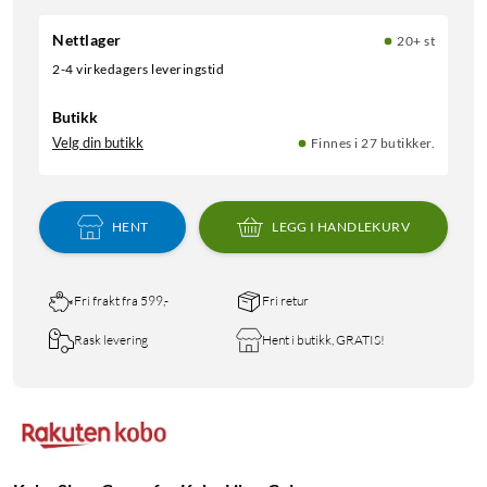
Nettlager
20+ st
2-4 virkedagers leveringstid
Butikk
Velg din butikk
Finnes i 27 butikker.
HENT
LEGG I HANDLEKURV
Fri frakt fra 599,-
Fri retur
Rask levering
Hent i butikk, GRATIS!