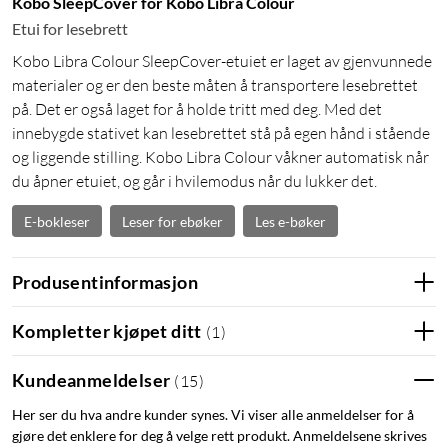
Kobo SleepCover for Kobo Libra Colour
Etui for lesebrett
Kobo Libra Colour SleepCover-etuiet er laget av gjenvunnede
materialer og er den beste måten å transportere lesebrettet
på. Det er også laget for å holde tritt med deg. Med det
innebygde stativet kan lesebrettet stå på egen hånd i stående
og liggende stilling. Kobo Libra Colour våkner automatisk når
du åpner etuiet, og går i hvilemodus når du lukker det.
E-bokleser
Leser for ebøker
Les e-bøker
Produsentinformasjon
Kompletter kjøpet ditt
(
1
)
Kundeanmeldelser
(
15
)
Her ser du hva andre kunder synes. Vi viser alle anmeldelser for å
gjøre det enklere for deg å velge rett produkt. Anmeldelsene skrives