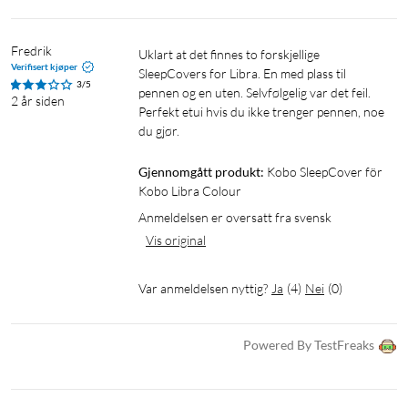
Fredrik
Uklart at det finnes to forskjellige 
Verifisert kjøper
SleepCovers for Libra. En med plass til 
3/5
pennen og en uten. Selvfølgelig var det feil. 
2 år siden
Perfekt etui hvis du ikke trenger pennen, noe 
du gjør. 
Gjennomgått produkt:
Kobo SleepCover för 
Kobo Libra Colour
Anmeldelsen er oversatt fra svensk
Vis original
Var anmeldelsen nyttig?
Ja
(
4
)
Nei
(
0
)
Powered By TestFreaks