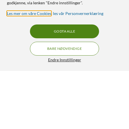
godkjenne, via lenken "Endre innstillinger".
Les mer om våre Cookies
,
les vår Personvernerklæring
GODTA ALLE
BARE NØDVENDIGE
Endre Innstillinger
Kobo SleepCover for Kobo Libra Colour
400,-
4/5
HENT