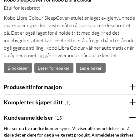
Etui for lesebrett
Kobo Libra Colour SleepCover-etuiet er laget av gjenvunnede
materialer og er den beste måten å transportere lesebrettet
på. Det er også laget for å holde tritt med deg. Med det
innebygde stativet kan lesebrettet stå på egen hånd i stående
og liggende stilling. Kobo Libra Colour våkner automatisk når
du åpner etuiet, og går i hvilemodus når du lukker det.
E-bokleser
Leser for ebøker
Les e-bøker
Produsentinformasjon
Kompletter kjøpet ditt
(
1
)
Kundeanmeldelser
(
15
)
Her ser du hva andre kunder synes. Vi viser alle anmeldelser for å
gjøre det enklere for deg å velge rett produkt. Anmeldelsene skrives