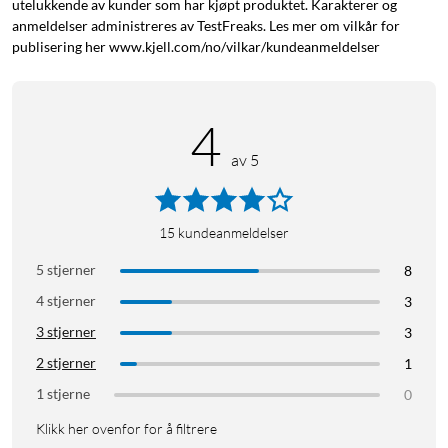
utelukkende av kunder som har kjøpt produktet. Karakterer og
anmeldelser administreres av TestFreaks. Les mer om vilkår for
publisering her www.kjell.com/no/vilkar/kundeanmeldelser
4
av 5
15
kundeanmeldelser
5 stjerner
8
4 stjerner
3
3 stjerner
3
2 stjerner
1
1 stjerne
0
Klikk her ovenfor for å filtrere