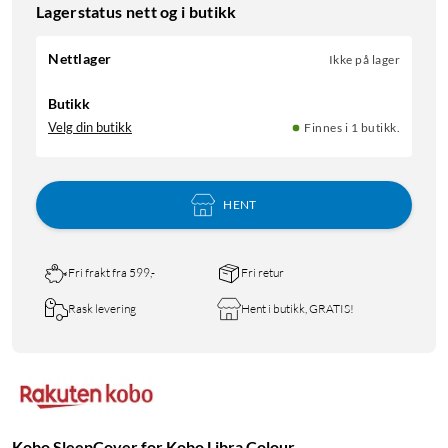
Lagerstatus nett og i butikk
Nettlager
Ikke på lager
Butikk
Velg din butikk
Finnes i 1 butikk.
HENT
Fri frakt fra 599,-
Fri retur
Rask levering
Hent i butikk, GRATIS!
Kobo SleepCover for Kobo Libra Colour