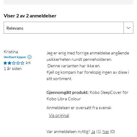
Viser 2 av 2 anmeldelser
Relevans
Kristina
Jeg er enig med forrige anmeldelse angående 
Verifisert kjøper
usikkerheten rundt penneholderen.

2/5
 Denne varianten har ikke en.

1 år siden
Kjell og kompani har foreløpig ingen av disse i 
sitt sortiment. 
Gjennomgått produkt:
Kobo SleepCover för 
Kobo Libra Colour
Anmeldelsen er oversatt fra svensk
Vis original
Var anmeldelsen nyttig?
Ja
(
1
)
Nei
(
0
)