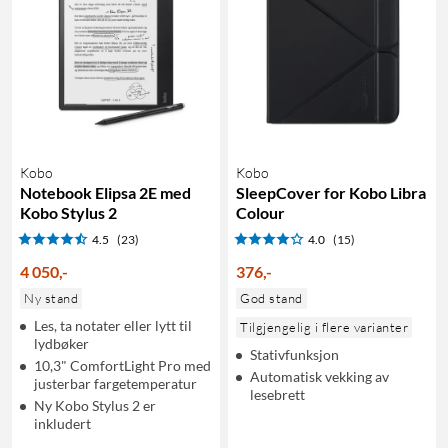
Kobo
Kobo
Notebook Elipsa 2E med
SleepCover for Kobo Libra
Kobo Stylus 2
Colour
4.5
(23)
4.0
(15)
4 050
,
-
376
,
-
Ny stand
God stand
Les, ta notater eller lytt til
Tilgjengelig i flere varianter
lydbøker
Stativfunksjon
10,3" ComfortLight Pro med
Automatisk vekking av
justerbar fargetemperatur
lesebrett
Ny Kobo Stylus 2 er
inkludert