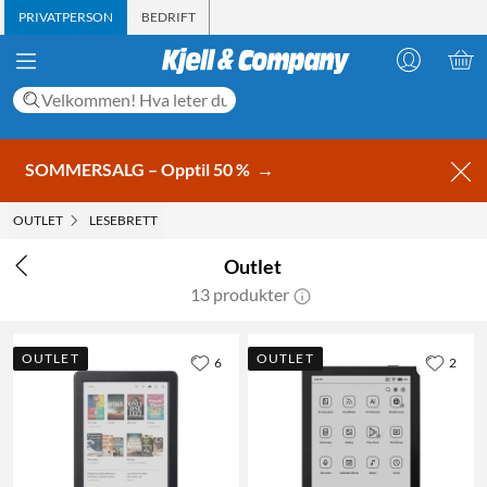
PRIVATPERSON
BEDRIFT
SOMMERSALG – Opptil 50 %
→
OUTLET
LESEBRETT
Outlet
13 produkter
OUTLET
OUTLET
6
2