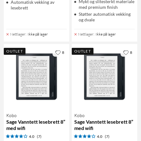
Mykt og slitesterkt materiale
Automatisk vekking av
med premium finish
lesebrett
Støtter automatisk vekking
og dvale
Nettlager
:
Ikke på lager
Nettlager
:
Ikke på lager
OUTLET
OUTLET
8
8
Kobo
Kobo
Sage Vanntett lesebrett 8”
Sage Vanntett lesebrett 8”
med wifi
med wifi
4.0
(7)
4.0
(7)