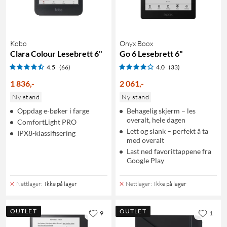
Kobo
Onyx Boox
Clara Colour Lesebrett 6"
Go 6 Lesebrett 6"
4.5
(66)
4.0
(33)
1 836
,
-
2 061
,
-
Ny stand
Ny stand
Oppdag e-bøker i farge
Behagelig skjerm – les
overalt, hele dagen
ComfortLight PRO
Lett og slank – perfekt å ta
IPX8-klassifisering
med overalt
Last ned favorittappene fra
Google Play
Nettlager
:
Ikke på lager
Nettlager
:
Ikke på lager
OUTLET
OUTLET
9
1