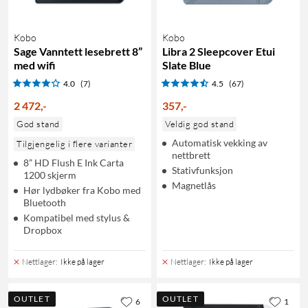
Kobo
Kobo
Sage Vanntett lesebrett 8”
Libra 2 Sleepcover Etui
med wifi
Slate Blue
4.0
(7)
4.5
(67)
2 472
,
-
357
,
-
God stand
Veldig god stand
Automatisk vekking av
Tilgjengelig i flere varianter
nettbrett
8” HD Flush E Ink Carta
Stativfunksjon
1200 skjerm
Magnetlås
Hør lydbøker fra Kobo med
Bluetooth
Kompatibel med stylus &
Dropbox
Nettlager
:
Ikke på lager
Nettlager
:
Ikke på lager
OUTLET
OUTLET
6
1