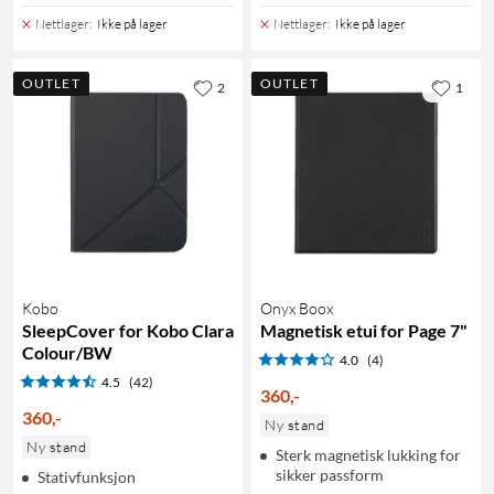
Nettlager
:
Ikke på lager
Nettlager
:
Ikke på lager
OUTLET
OUTLET
2
1
Kobo
Onyx Boox
SleepCover for Kobo Clara
Magnetisk etui for Page 7"
Colour/BW
4.0
(4)
4.5
(42)
360
,
-
360
,
-
Ny stand
Ny stand
Sterk magnetisk lukking for
sikker passform
Stativfunksjon