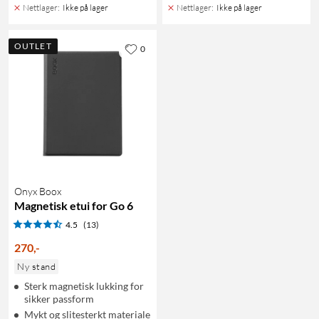
Nettlager
:
Ikke på lager
Nettlager
:
Ikke på lager
OUTLET
0
Onyx Boox
Magnetisk etui for Go 6
4.5
(13)
270
,
-
Ny stand
Sterk magnetisk lukking for
sikker passform
Mykt og slitesterkt materiale