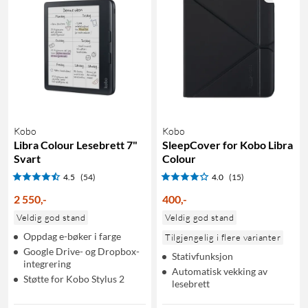
Kobo
Kobo
Libra Colour Lesebrett 7"
SleepCover for Kobo Libra
Svart
Colour
4.5
(54)
4.0
(15)
2 550
,
-
400
,
-
Veldig god stand
Veldig god stand
Oppdag e-bøker i farge
Tilgjengelig i flere varianter
Google Drive- og Dropbox-
Stativfunksjon
integrering
Automatisk vekking av
Støtte for Kobo Stylus 2
lesebrett