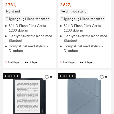
2 781
,
-
2 627
,
-
Ny stand
Veldig god stand
Tilgjengelig i flere varianter
Tilgjengelig i flere varianter
8” HD Flush E Ink Carta
8” HD Flush E Ink Carta
1200 skjerm
1200 skjerm
Hør lydbøker fra Kobo med
Hør lydbøker fra Kobo med
Bluetooth
Bluetooth
Kompatibel med stylus &
Kompatibel med stylus &
Dropbox
Dropbox
Nettlager
:
Ikke på lager
Nettlager
:
Ikke på lager
OUTLET
OUTLET
8
0