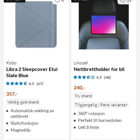
0
13
Kobo
Linocell
Libra 2 Sleepcover Etui
Nettbrettholder for bil
Slate Blue
3.5
(48)
4.5
(67)
240
,
-
357
,
-
Ny stand
Veldig god stand
Tilgjengelig i flere varianter
Automatisk vekking av
360° rotasjon
nettbrett
Perfekt til barnestolen
Stativfunksjon
Lett å feste
Magnetlås