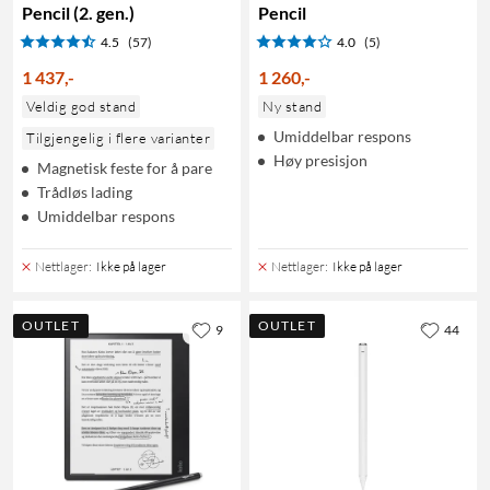
Pencil (2. gen.)
Pencil
4.5
(57)
4.0
(5)
1 437
,
-
1 260
,
-
Veldig god stand
Ny stand
Umiddelbar respons
Tilgjengelig i flere varianter
Høy presisjon
Magnetisk feste for å pare
Trådløs lading
Umiddelbar respons
Nettlager
:
Ikke på lager
Nettlager
:
Ikke på lager
OUTLET
OUTLET
9
44