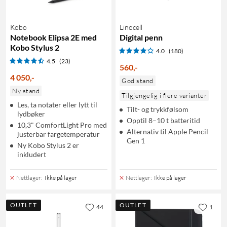
Kobo
Linocell
Notebook Elipsa 2E med
Digital penn
Kobo Stylus 2
4.0
(180)
4.5
(23)
560
,
-
4 050
,
-
God stand
Ny stand
Tilgjengelig i flere varianter
Les, ta notater eller lytt til
Tilt- og trykkfølsom
lydbøker
Opptil 8–10 t batteritid
10,3" ComfortLight Pro med
Alternativ til Apple Pencil
justerbar fargetemperatur
Gen 1
Ny Kobo Stylus 2 er
inkludert
Nettlager
:
Ikke på lager
Nettlager
:
Ikke på lager
OUTLET
OUTLET
44
1