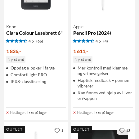
Kobo
Apple
Clara Colour Lesebrett 6"
Pencil Pro (2024)
4.5
(66)
4.5
(4)
1 836
,
-
1 611
,
-
Ny stand
Ny stand
Oppdag e-bøker i farge
Mer kontroll med klemme-
og vribevegelser
ComfortLight PRO
Haptisk feedback – pennen
IPX8-klassifisering
vibrerer
Kan finnes ved hjelp av Hvor
er?-appen
Nettlager
:
Ikke på lager
Nettlager
:
Ikke på lager
OUTLET
OUTLET
1
13