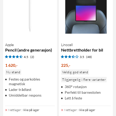
Apple
Linocell
Pencil (andre generasjon)
Nettbrettholder for bil
4.5
(2)
3.5
(48)
1 620
,
-
225
,
-
Ny stand
Veldig god stand
Festes og parkobles
Tilgjengelig i flere varianter
magnetisk
360° rotasjon
Lader trådløst
Perfekt til barnestolen
Umiddelbar respons
Lett å feste
Nettlager
:
Ikke på lager
Nettlager
:
Ikke på lager