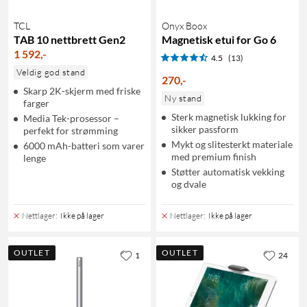
TCL
Onyx Boox
TAB 10 nettbrett Gen2
Magnetisk etui for Go 6
1 592
,
-
4.5
(13)
Veldig god stand
270
,
-
Skarp 2K-skjerm med friske
Ny stand
farger
Sterk magnetisk lukking for
Media Tek-prosessor –
sikker passform
perfekt for strømming
Mykt og slitesterkt materiale
6000 mAh-batteri som varer
med premium finish
lenge
Støtter automatisk vekking
og dvale
Nettlager
:
Ikke på lager
Nettlager
:
Ikke på lager
OUTLET
OUTLET
1
24