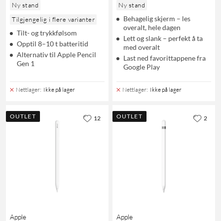
Ny stand
Ny stand
Behagelig skjerm – les
Tilgjengelig i flere varianter
overalt, hele dagen
Tilt- og trykkfølsom
Lett og slank – perfekt å ta
Opptil 8–10 t batteritid
med overalt
Alternativ til Apple Pencil
Last ned favorittappene fra
Gen 1
Google Play
Nettlager
:
Ikke på lager
Nettlager
:
Ikke på lager
OUTLET
OUTLET
12
2
Apple
Apple