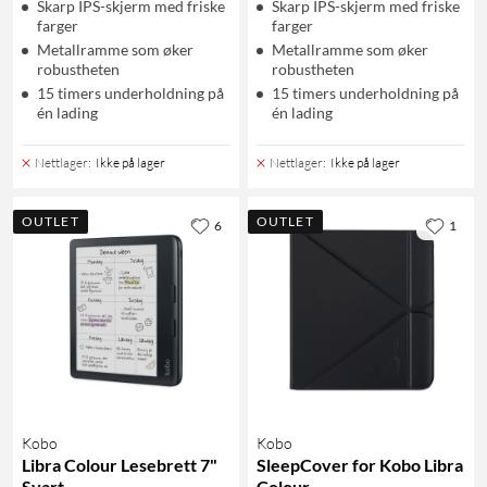
Skarp IPS-skjerm med friske
Skarp IPS-skjerm med friske
farger
farger
Metallramme som øker
Metallramme som øker
robustheten
robustheten
15 timers underholdning på
15 timers underholdning på
én lading
én lading
Nettlager
:
Ikke på lager
Nettlager
:
Ikke på lager
OUTLET
OUTLET
6
1
Kobo
Kobo
Libra Colour Lesebrett 7"
SleepCover for Kobo Libra
Svart
Colour