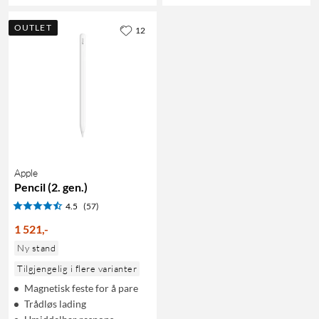
OUTLET
12
Apple
Pencil (2. gen.)
4.5
(57)
1 521
,
-
Ny stand
Tilgjengelig i flere varianter
Magnetisk feste for å pare
Trådløs lading