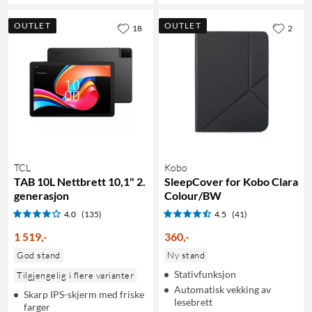
OUTLET
OUTLET
18
2
TCL
Kobo
TAB 10L Nettbrett 10,1" 2.
SleepCover for Kobo Clara
generasjon
Colour/BW
4.0
(135)
4.5
(41)
1 519
,
-
360
,
-
God stand
Ny stand
Stativfunksjon
Tilgjengelig i flere varianter
Automatisk vekking av
Skarp IPS-skjerm med friske
lesebrett
farger