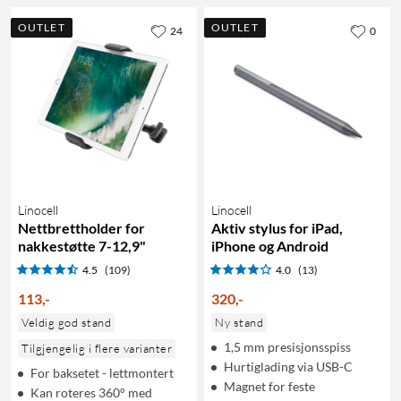
OUTLET
OUTLET
24
0
Linocell
Linocell
Nettbrettholder for
Aktiv stylus for iPad,
nakkestøtte 7-12,9"
iPhone og Android
4.5
(109)
4.0
(13)
113
,
-
320
,
-
Veldig god stand
Ny stand
1,5 mm presisjonsspiss
Tilgjengelig i flere varianter
Hurtiglading via USB-C
For baksetet - lettmontert
Magnet for feste
Kan roteres 360° med