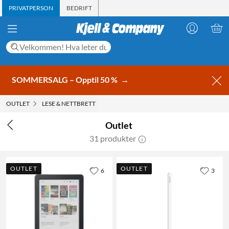
PRIVATPERSON
BEDRIFT
SOMMERSALG – Opptil 50 %
→
OUTLET
LESE & NETTBRETT
Outlet
31 produkter
OUTLET
OUTLET
6
3