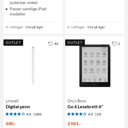
justerbar vinkel
Passer samtlige iPad-
modeller
Nettlager
:
Ikke på lager
Nettlager
:
Ikke på lager
OUTLET
OUTLET
44
2
Linocell
Onyx Boox
Digital penn
Go 6 Lesebrett 6"
4.0
(180)
4.0
(33)
640
,
-
2 061
,
-