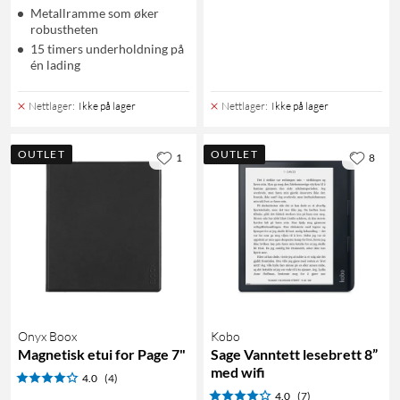
Metallramme som øker
robustheten
15 timers underholdning på
én lading
Nettlager
:
Ikke på lager
Nettlager
:
Ikke på lager
OUTLET
OUTLET
1
8
Onyx Boox
Kobo
Magnetisk etui for Page 7"
Sage Vanntett lesebrett 8”
med wifi
4.0
(4)
4.0
(7)