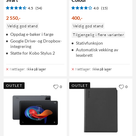
4.5
(54)
4.0
(15)
2 550
,
-
400
,
-
Veldig god stand
Veldig god stand
Oppdag e-bøker i farge
Tilgjengelig i flere varianter
Google Drive- og Dropbox-
Stativfunksjon
integrering
Automatisk vekking av
Støtte for Kobo Stylus 2
lesebrett
Nettlager
:
Ikke på lager
Nettlager
:
Ikke på lager
OUTLET
OUTLET
0
0