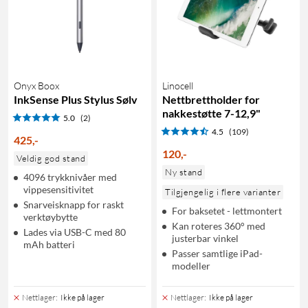
Onyx Boox
Linocell
InkSense Plus Stylus Sølv
Nettbrettholder for
nakkestøtte 7-12,9"
5.0
(2)
4.5
(109)
425
,
-
120
,
-
Veldig god stand
Ny stand
4096 trykknivåer med
vippesensitivitet
Tilgjengelig i flere varianter
Snarveisknapp for raskt
For baksetet - lettmontert
verktøybytte
Kan roteres 360° med
Lades via USB-C med 80
justerbar vinkel
mAh batteri
Passer samtlige iPad-
modeller
Nettlager
:
Ikke på lager
Nettlager
:
Ikke på lager