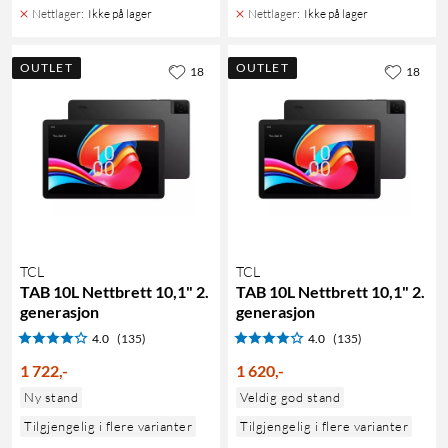
Nettlager
:
Ikke på lager
Nettlager
:
Ikke på lager
OUTLET
OUTLET
18
18
TCL
TCL
TAB 10L Nettbrett 10,1" 2.
TAB 10L Nettbrett 10,1" 2.
generasjon
generasjon
4.0
(135)
4.0
(135)
1 722
,
-
1 620
,
-
Ny stand
Veldig god stand
Tilgjengelig i flere varianter
Tilgjengelig i flere varianter