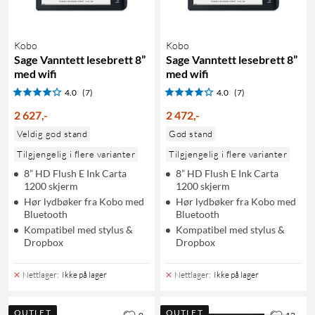
Kobo
Kobo
Sage Vanntett lesebrett 8”
Sage Vanntett lesebrett 8”
med wifi
med wifi
4.0
(7)
4.0
(7)
2 627
,
-
2 472
,
-
Veldig god stand
God stand
Tilgjengelig i flere varianter
Tilgjengelig i flere varianter
8” HD Flush E Ink Carta
8” HD Flush E Ink Carta
1200 skjerm
1200 skjerm
Hør lydbøker fra Kobo med
Hør lydbøker fra Kobo med
Bluetooth
Bluetooth
Kompatibel med stylus &
Kompatibel med stylus &
Dropbox
Dropbox
Nettlager
:
Ikke på lager
Nettlager
:
Ikke på lager
OUTLET
OUTLET