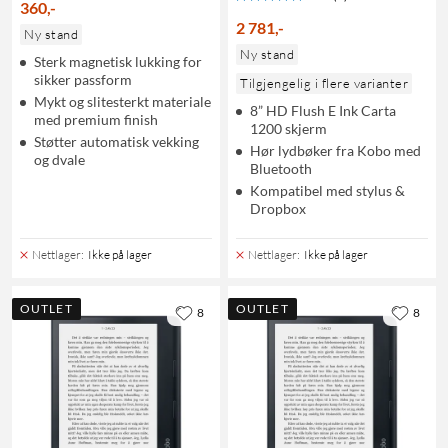
360
,
-
2 781
,
-
Ny stand
Ny stand
Sterk magnetisk lukking for
sikker passform
Tilgjengelig i flere varianter
Mykt og slitesterkt materiale
8” HD Flush E Ink Carta
med premium finish
1200 skjerm
Støtter automatisk vekking
Hør lydbøker fra Kobo med
og dvale
Bluetooth
Kompatibel med stylus &
Dropbox
Nettlager
:
Ikke på lager
Nettlager
:
Ikke på lager
OUTLET
OUTLET
8
8