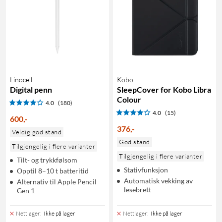
Linocell
Kobo
Digital penn
SleepCover for Kobo Libra
Colour
4.0
(180)
4.0
(15)
600
,
-
376
,
-
Veldig god stand
God stand
Tilgjengelig i flere varianter
Tilgjengelig i flere varianter
Tilt- og trykkfølsom
Stativfunksjon
Opptil 8–10 t batteritid
Automatisk vekking av
Alternativ til Apple Pencil
lesebrett
Gen 1
Nettlager
:
Ikke på lager
Nettlager
:
Ikke på lager