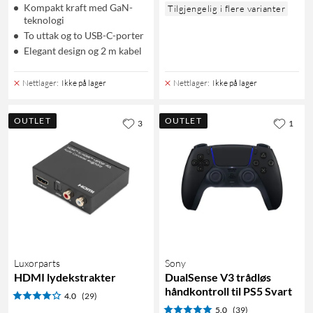
Kompakt kraft med GaN-
Tilgjengelig i flere varianter
teknologi
To uttak og to USB-C-porter
Elegant design og 2 m kabel
Nettlager
:
Ikke på lager
Nettlager
:
Ikke på lager
OUTLET
OUTLET
3
1
Luxorparts
Sony
HDMI lydekstrakter
DualSense V3 trådløs
håndkontroll til PS5 Svart
4.0
(29)
5.0
(39)