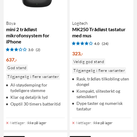
Boya
Logitech
mini 2 trådløst
MK250 Trådløst tastatur
mikrofonsystem for
med mus
iPhone
4.0
(24)
3.0
(2)
323
,
-
637
,
-
Veldig god stand
God stand
Tilgjengelig i flere varianter
Tilgjengelig i flere varianter
Rask, trådløs tilkobling uten
dongel
AI-støydemping for
tydeligere stemme
Kompakt, slitesterkt og
sølesikkert
Klar og detaljrik lyd
Dype taster og numerisk
Opptil 30 timers batteritid
tastatur
Nettlager
:
Ikke på lager
Nettlager
:
Ikke på lager