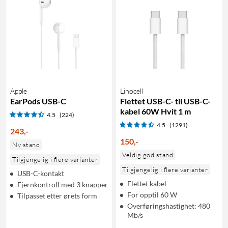
Apple
Linocell
EarPods USB-C
Flettet USB-C- til USB-C-
kabel 60W Hvit 1 m
4.5
(224)
4.5
(1291)
243
,
-
150
,
-
Ny stand
Veldig god stand
Tilgjengelig i flere varianter
Tilgjengelig i flere varianter
USB-C-kontakt
Flettet kabel
Fjernkontroll med 3 knapper
For opptil 60 W
Tilpasset etter ørets form
Overføringshastighet: 480
Mb/s