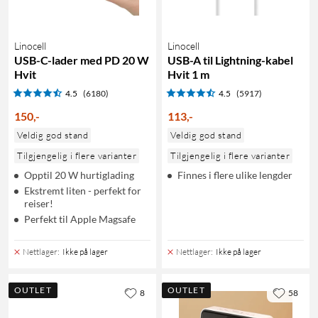
Linocell
Linocell
USB-C-lader med PD 20 W
USB-A til Lightning-kabel
Hvit
Hvit 1 m
4.5
(6180)
4.5
(5917)
150
,
-
113
,
-
Veldig god stand
Veldig god stand
Tilgjengelig i flere varianter
Tilgjengelig i flere varianter
Opptil 20 W hurtiglading
Finnes i flere ulike lengder
Ekstremt liten - perfekt for
reiser!
Perfekt til Apple Magsafe
Nettlager
:
Ikke på lager
Nettlager
:
Ikke på lager
OUTLET
OUTLET
8
58