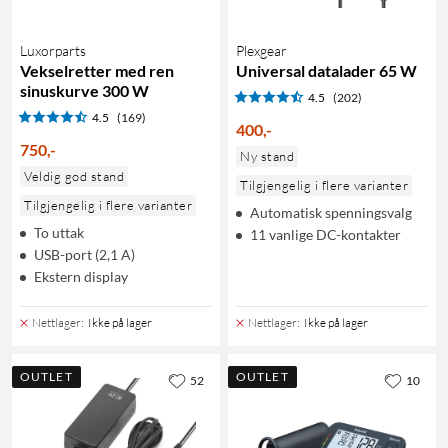
Luxorparts
Plexgear
Vekselretter med ren
Universal datalader 65 W
sinuskurve 300 W
4.5
(202)
4.5
(169)
400
,
-
750
,
-
Ny stand
Veldig god stand
Tilgjengelig i flere varianter
Tilgjengelig i flere varianter
Automatisk spenningsvalg
To uttak
11 vanlige DC-kontakter
USB-port (2,1 A)
Ekstern display
Nettlager
:
Ikke på lager
Nettlager
:
Ikke på lager
OUTLET
OUTLET
52
10