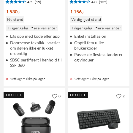
4.5
(19)
4.0
(135)
1 530
,
-
1 156
,
-
Ny stand
Veldig god stand
Tilgjengelig i flere varianter
Tilgjengelig i flere varianter
Lås opp med kode eller app
Enkel installasjon
Doorsense teknikk - varsler
Opptil fem ulike
om døren ikke er lukket
brukerkoder
ordentlig
Passer de fleste altandører
SBSC-sertifisert i henhold til
og vinduer
SSF 360
Nettlager
:
Ikke på lager
Nettlager
:
Ikke på lager
OUTLET
OUTLET
0
2