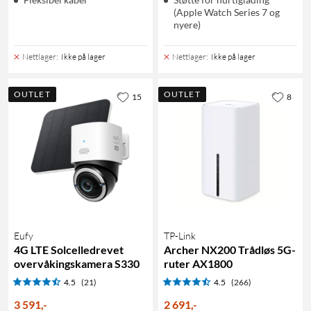
(Apple Watch Series 7 og
nyere)
Nettlager
:
Ikke på lager
Nettlager
:
Ikke på lager
OUTLET
OUTLET
15
8
Eufy
TP-Link
4G LTE Solcelledrevet
Archer NX200 Trådløs 5G-
overvåkingskamera S330
ruter AX1800
4.5
(21)
4.5
(266)
3 591
,
-
2 691
,
-