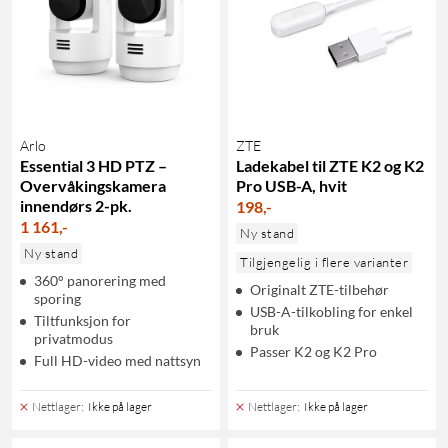
Arlo
ZTE
Essential 3 HD PTZ –
Ladekabel til ZTE K2 og K2
Overvåkingskamera
Pro USB-A, hvit
innendørs 2-pk.
198
,
-
1 161
,
-
Ny stand
Ny stand
Tilgjengelig i flere varianter
360° panorering med
Originalt ZTE-tilbehør
sporing
USB-A-tilkobling for enkel
Tiltfunksjon for
bruk
privatmodus
Passer K2 og K2 Pro
Full HD-video med nattsyn
Nettlager
:
Ikke på lager
Nettlager
:
Ikke på lager