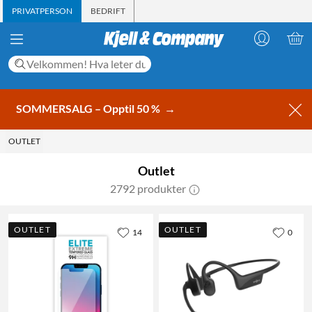
PRIVATPERSON
BEDRIFT
SOMMERSALG – Opptil 50 %
→
OUTLET
Outlet
2792 produkter
OUTLET
OUTLET
14
0