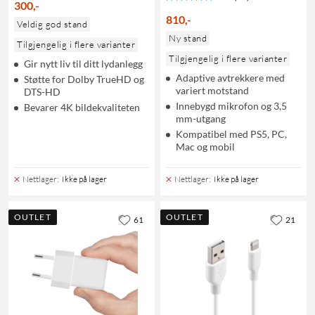
300
,
-
810
,
-
Veldig god stand
Ny stand
Tilgjengelig i flere varianter
Tilgjengelig i flere varianter
Gir nytt liv til ditt lydanlegg
Adaptive avtrekkere med
Støtte for Dolby TrueHD og
variert motstand
DTS-HD
Innebygd mikrofon og 3,5
Bevarer 4K bildekvaliteten
mm-utgang
Kompatibel med PS5, PC,
Mac og mobil
Nettlager
:
Ikke på lager
Nettlager
:
Ikke på lager
OUTLET
OUTLET
61
21