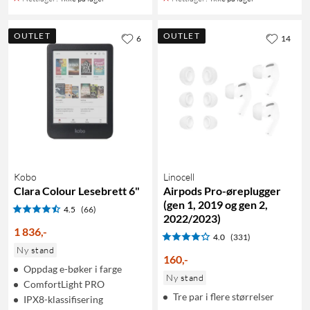
OUTLET
OUTLET
6
14
Kobo
Linocell
Clara Colour Lesebrett 6"
Airpods Pro-øreplugger
(gen 1, 2019 og gen 2,
4.5
(66)
2022/2023)
1 836
,
-
4.0
(331)
Ny stand
160
,
-
Oppdag e-bøker i farge
Ny stand
ComfortLight PRO
Tre par i flere størrelser
IPX8-klassifisering