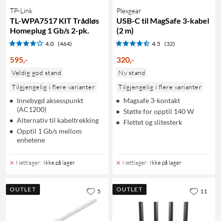
TP-Link
Plexgear
TL-WPA7517 KIT Trådløs
USB-C til MagSafe 3-kabel
Homeplug 1 Gb/s 2-pk.
(2 m)
4.0
(464)
4.5
(32)
595
,
-
320
,
-
Veldig god stand
Ny stand
Tilgjengelig i flere varianter
Tilgjengelig i flere varianter
Innebygd aksesspunkt
Magsafe 3-kontakt
(AC1200)
Støtte for opptil 140 W
Alternativ til kabeltrekking
Flettet og slitesterk
Opptil 1 Gb/s mellom
enhetene
Nettlager
:
Ikke på lager
Nettlager
:
Ikke på lager
OUTLET
OUTLET
5
11