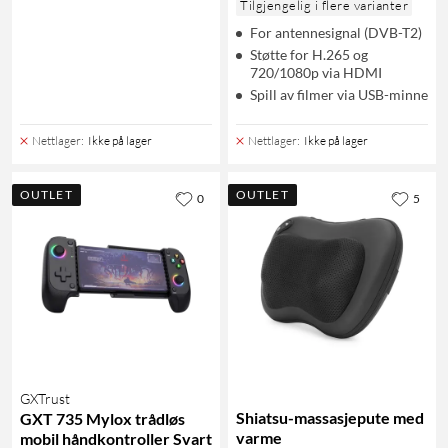
Tilgjengelig i flere varianter
For antennesignal (DVB-T2)
Støtte for H.265 og
720/1080p via HDMI
Spill av filmer via USB-minne
Nettlager
:
Ikke på lager
Nettlager
:
Ikke på lager
OUTLET
OUTLET
0
5
GXTrust
Shiatsu-massasjepute med
GXT 735 Mylox trådløs
varme
mobil håndkontroller Svart