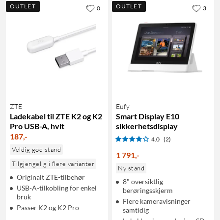
OUTLET
OUTLET
0
3
ZTE
Eufy
Ladekabel til ZTE K2 og K2
Smart Display E10
Pro USB-A, hvit
sikkerhetsdisplay
187
,
-
4.0
(2)
Veldig god stand
1 791
,
-
Tilgjengelig i flere varianter
Ny stand
Originalt ZTE-tilbehør
8" oversiktlig
USB-A-tilkobling for enkel
berøringsskjerm
bruk
Flere kameravisninger
Passer K2 og K2 Pro
samtidig