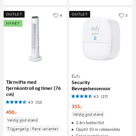
OUTLET
OUTLET
4
5
NYHET
Eufy
Tårnvifte med
Security
fjernkontroll og timer (76
Bevegelsessensor
cm)
4.5
(27)
4.5
(52)
315
,
-
450
,
-
Veldig god stand
Veldig god stand
2 års batteritid
Tilgjengelig i flere varianter
Opptil 10 m rekkevidde
Enkel installasjon