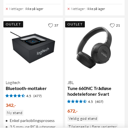
Nettlager
:
Ikke på lager
Nettlager
:
Ikke på lager
OUTLET
OUTLET
37
21
Logitech
JBL
Bluetooth-mottaker
Tune 660NC Trådløse
hodetelefoner Svart
4.5
(477)
4.5
(407)
342
,
-
672
,
-
Ny stand
Veldig god stand
Enkel parkoblingsprosess
3,5 mm- og RCA-utganger
Tilgjengelig i flere varianter