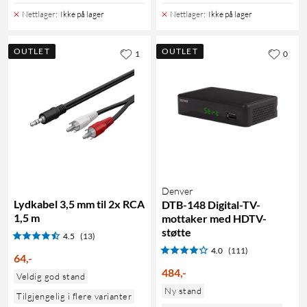
Nettlager
:
Ikke på lager
Nettlager
:
Ikke på lager
OUTLET
OUTLET
1
0
Denver
Lydkabel 3,5 mm til 2x RCA
DTB-148 Digital-TV-
1,5 m
mottaker med HDTV-
støtte
4.5
(13)
4.0
(111)
64
,
-
484
,
-
Veldig god stand
Ny stand
Tilgjengelig i flere varianter