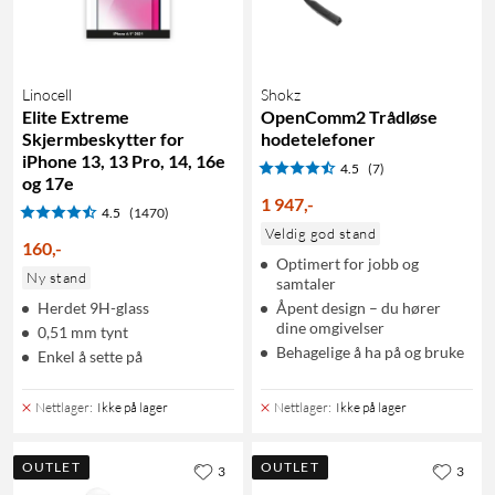
Linocell
Shokz
Elite Extreme
OpenComm2 Trådløse
Skjermbeskytter for
hodetelefoner
iPhone 13, 13 Pro, 14, 16e
4.5
(7)
og 17e
1 947
,
-
4.5
(1470)
Veldig god stand
160
,
-
Optimert for jobb og
Ny stand
samtaler
Herdet 9H-glass
Åpent design – du hører
dine omgivelser
0,51 mm tynt
Behagelige å ha på og bruke
Enkel å sette på
Nettlager
:
Ikke på lager
Nettlager
:
Ikke på lager
OUTLET
OUTLET
3
3