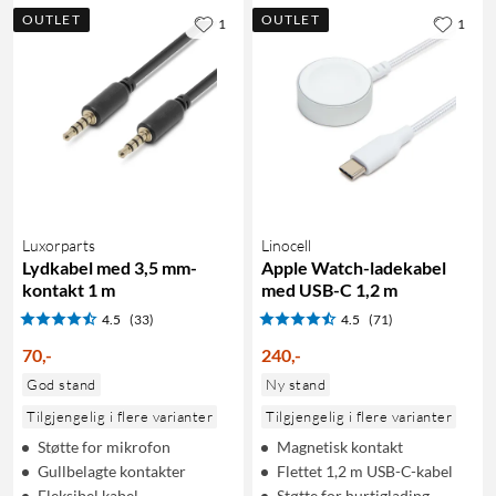
OUTLET
OUTLET
1
1
Luxorparts
Linocell
Lydkabel med 3,5 mm-
Apple Watch-ladekabel
kontakt 1 m
med USB-C 1,2 m
4.5
(33)
4.5
(71)
70
,
-
240
,
-
God stand
Ny stand
Tilgjengelig i flere varianter
Tilgjengelig i flere varianter
Støtte for mikrofon
Magnetisk kontakt
Gullbelagte kontakter
Flettet 1,2 m USB-C-kabel
Fleksibel kabel
Støtte for hurtiglading