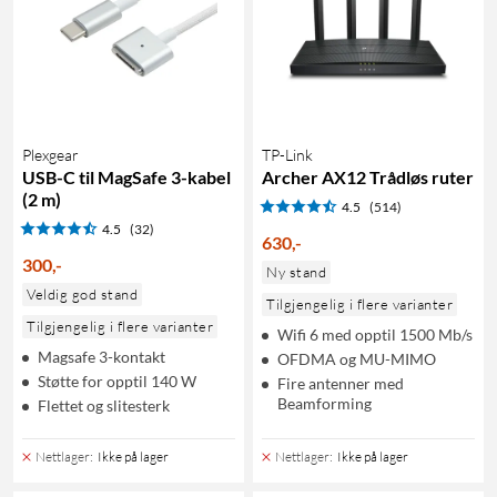
Plexgear
TP-Link
USB-C til MagSafe 3-kabel
Archer AX12 Trådløs ruter
(2 m)
4.5
(514)
4.5
(32)
630
,
-
300
,
-
Ny stand
Veldig god stand
Tilgjengelig i flere varianter
Tilgjengelig i flere varianter
Wifi 6 med opptil 1500 Mb/s
Magsafe 3-kontakt
OFDMA og MU-MIMO
Støtte for opptil 140 W
Fire antenner med
Beamforming
Flettet og slitesterk
Nettlager
:
Ikke på lager
Nettlager
:
Ikke på lager