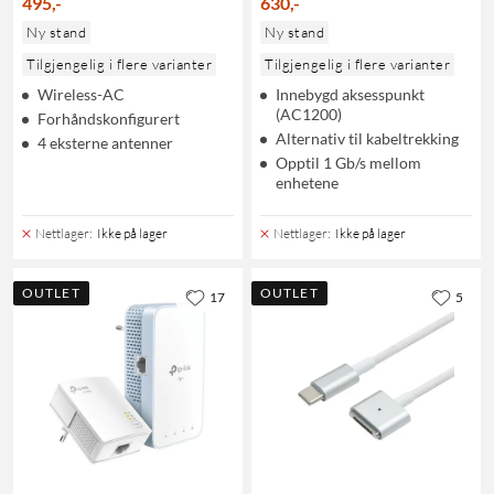
495
,
-
630
,
-
Ny stand
Ny stand
Tilgjengelig i flere varianter
Tilgjengelig i flere varianter
Wireless-AC
Innebygd aksesspunkt
(AC1200)
Forhåndskonfigurert
Alternativ til kabeltrekking
4 eksterne antenner
Opptil 1 Gb/s mellom
enhetene
Nettlager
:
Ikke på lager
Nettlager
:
Ikke på lager
OUTLET
OUTLET
17
5