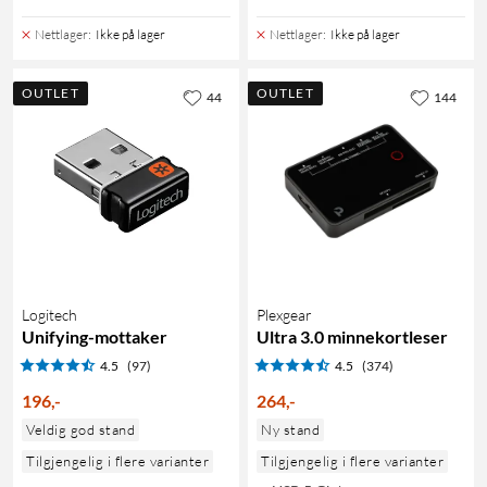
Nettlager
:
Ikke på lager
Nettlager
:
Ikke på lager
OUTLET
OUTLET
44
144
Logitech
Plexgear
Unifying-mottaker
Ultra 3.0 minnekortleser
4.5
(97)
4.5
(374)
196
,
-
264
,
-
Veldig god stand
Ny stand
Tilgjengelig i flere varianter
Tilgjengelig i flere varianter