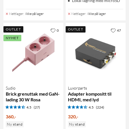
Lokal lagring med microSD
Nettlager
:
Ikke på lager
Nettlager
:
Ikke på lager
OUTLET
OUTLET
0
47
NYHET
Sudio
Luxorparts
Brick grenuttak med GaN-
Adapter kompositt til
lading 30 W Rosa
HDMI, med lyd
4.5
(27)
4.5
(224)
360
,
-
320
,
-
Ny stand
Ny stand