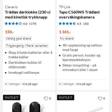
Cleverio
TP-Link
Trådløs dørklokke (230 v)
Tapo C560WS Trådløst
med kinetisk trykknapp
overvåkingskamera
4.0
(179)
4.5
(30)
150
,
-
1 161
,
-
Veldig god stand
Ny stand
4K-oppløsning og nattsyn
Tilgjengelig i flere varianter
med farge
Slipp å bytte batterier eller å
Gratis person, husdyr og
trekke kabler
kjøretøydeteksjon
Dørklokken kobles til
Sikker innspilling – på
stikkontakt
minnekort eller i skyen
Innebygd nattlampe
Nettlager
:
Ikke på lager
Nettlager
:
Ikke på lager
OUTLET
OUTLET
0
0