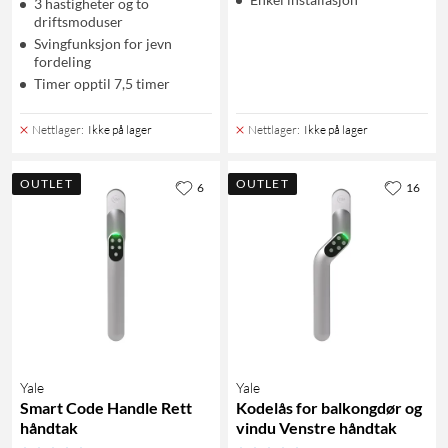
3 hastigheter og to
driftsmoduser
Svingfunksjon for jevn
fordeling
Timer opptil 7,5 timer
Nettlager
:
Ikke på lager
Nettlager
:
Ikke på lager
OUTLET
OUTLET
6
16
Yale
Yale
Smart Code Handle Rett
Kodelås for balkongdør og
håndtak
vindu Venstre håndtak