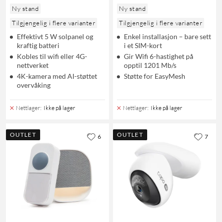
Ny stand
Ny stand
Tilgjengelig i flere varianter
Tilgjengelig i flere varianter
Effektivt 5 W solpanel og
Enkel installasjon – bare sett
kraftig batteri
i et SIM-kort
Kobles til wifi eller 4G-
Gir Wifi 6-hastighet på
nettverket
opptil 1201 Mb/s
4K-kamera med AI-støttet
Støtte for EasyMesh
overvåking
Nettlager
:
Ikke på lager
Nettlager
:
Ikke på lager
OUTLET
OUTLET
6
7