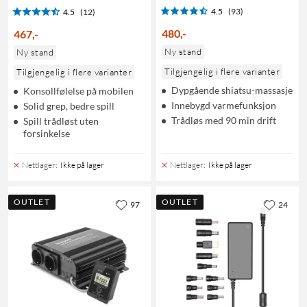
4.5
(93)
4.5
(12)
480
,
-
467
,
-
Ny stand
Ny stand
Tilgjengelig i flere varianter
Tilgjengelig i flere varianter
Dypgående shiatsu-massasje
Konsollfølelse på mobilen
Innebygd varmefunksjon
Solid grep, bedre spill
Trådløs med 90 min drift
Spill trådløst uten
forsinkelse
Nettlager
:
Ikke på lager
Nettlager
:
Ikke på lager
OUTLET
OUTLET
97
24