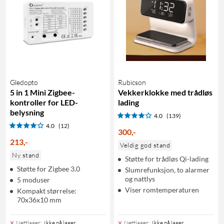
Gledopto
Rubicson
5 in 1 Mini Zigbee-
Vekkerklokke med trådløs
kontroller for LED-
lading
belysning
4.0
(139)
4.0
(12)
300
,
-
213
,
-
Veldig god stand
Ny stand
Støtte for trådløs Qi-lading
Støtte for Zigbee 3.0
Slumrefunksjon, to alarmer
og nattlys
5 moduser
Viser romtemperaturen
Kompakt størrelse:
70x36x10 mm
Nettlager
:
Ikke på lager
Nettlager
:
Ikke på lager