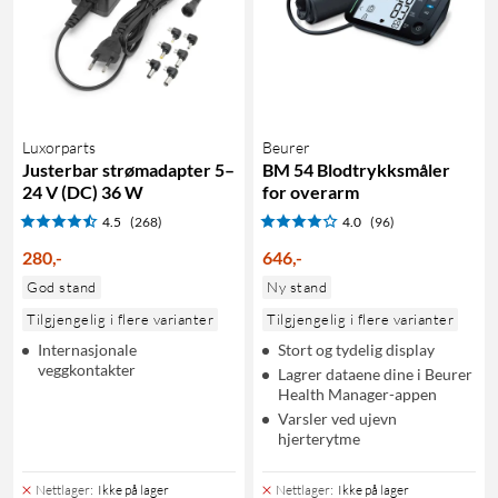
Luxorparts
Beurer
Justerbar strømadapter 5–
BM 54 Blodtrykksmåler
24 V (DC) 36 W
for overarm
4.5
(268)
4.0
(96)
280
,
-
646
,
-
God stand
Ny stand
Tilgjengelig i flere varianter
Tilgjengelig i flere varianter
Internasjonale
Stort og tydelig display
veggkontakter
Lagrer dataene dine i Beurer
Health Manager-appen
Varsler ved ujevn
hjerterytme
Nettlager
:
Ikke på lager
Nettlager
:
Ikke på lager