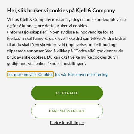
Multipoint – koble til to
Opptil 44 timer
Hei, slik bruker vi cookies på Kjell & Company
enheter samtidig
støydemping
Sammenleggbare
Vi hos Kjell & Company ønsker å gi deg en unik kundeopplevelse,
JBL Pure Bass
og for å kunne gjøre dette bruker vi cookies
(informasjonskapsler). Noen av disse er nødvendige for at
kjell.com skal fungere, og krever ikke ditt samtykke. Andre bidrar
Nettlager
:
Ikke på lager
Nettlager
:
Ikke på lager
til at du skal få en skreddersydd opplevelse, unike tilbud og
tilpassede annonser. Ved å klikke på "Godta alle" godkjenner du
OUTLET
OUTLET
7
7
bruk av slike cookies. Du kan også velge hvilke cookies du vil
godkjenne, via lenken "Endre innstillinger".
Les mer om våre Cookies
,
les vår Personvernerklæring
GODTA ALLE
BARE NØDVENDIGE
Nomadelic
Xiaomi
Filtre
Solo 300 trådløse in-ear-
Trådløs høyttaler 40W
Endre Innstillinger
hodetelefoner med
4.5
(130)