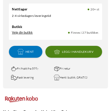
Nettlager
20+ st
2-4 virkedagers leveringstid
Butikk
Velg din butikk
Finnes i 27 butikker.
HENT
LEGG I HANDLEKURV
Fri frakt fra 599,-
Fri retur
Rask levering
Hent i butikk, GRATIS!