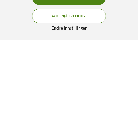
BARE NØDVENDIGE
Endre Innstillinger
Kobo SleepCover for Kobo Libra Colour
469,90
4/5
HENT
LEGG I HANDLEKURV
Lignende produkter