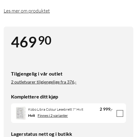
Les mer om produktet
90
469
Tilgjengelig i vår outlet
2 outletvarer tilgjengelige fra
376,-
Komplettere ditt kjøp
2 999
,
-
Kobo Libra Colour Lesebrett 7" Hvit
Hvit
Finnes i 2 varianter
Lagerstatus nett og i butikk