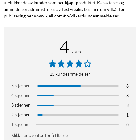
utelukkende av kunder som har kjøpt produktet. Karakterer og
anmeldelser administreres av TestFreaks. Les mer om vilkår for
publisering her www.kjell.com/no/vilkar/kundeanmeldelser
4
av 5
15
kundeanmeldelser
5 stjerner
8
4 stjerner
3
3 stjerner
3
2 stjerner
1
1 stjerne
0
Klikk her ovenfor for å filtrere