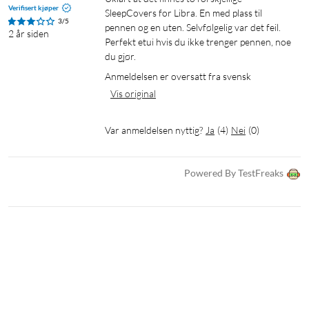
Verifisert kjøper
SleepCovers for Libra. En med plass til 
3/5
pennen og en uten. Selvfølgelig var det feil. 
2 år siden
Perfekt etui hvis du ikke trenger pennen, noe 
du gjør. 
Anmeldelsen er oversatt fra svensk
Vis original
Var anmeldelsen nyttig?
Ja
(
4
)
Nei
(
0
)
Powered By TestFreaks