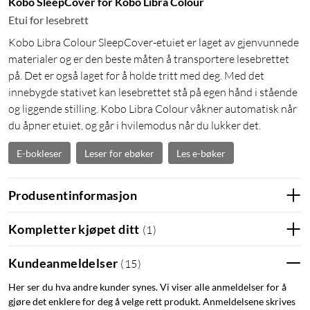
Kobo SleepCover for Kobo Libra Colour
Etui for lesebrett
Kobo Libra Colour SleepCover-etuiet er laget av gjenvunnede
materialer og er den beste måten å transportere lesebrettet
på. Det er også laget for å holde tritt med deg. Med det
innebygde stativet kan lesebrettet stå på egen hånd i stående
og liggende stilling. Kobo Libra Colour våkner automatisk når
du åpner etuiet, og går i hvilemodus når du lukker det.
E-bokleser
Leser for ebøker
Les e-bøker
Produsentinformasjon
Kompletter kjøpet ditt
(
1
)
Kundeanmeldelser
(
15
)
Her ser du hva andre kunder synes. Vi viser alle anmeldelser for å
gjøre det enklere for deg å velge rett produkt. Anmeldelsene skrives