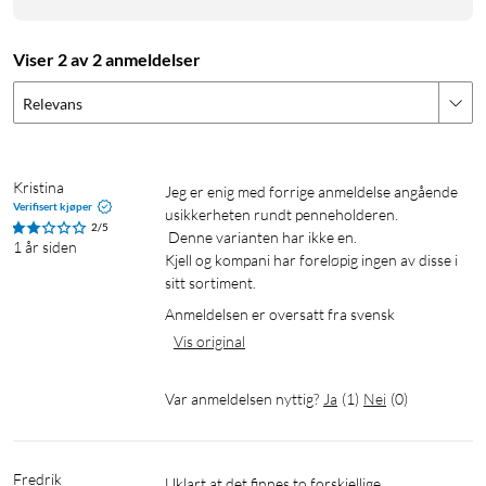
Viser 2 av 2 anmeldelser
Relevans
Kristina
Jeg er enig med forrige anmeldelse angående 
Verifisert kjøper
usikkerheten rundt penneholderen.

2/5
 Denne varianten har ikke en.

1 år siden
Kjell og kompani har foreløpig ingen av disse i 
sitt sortiment. 
Anmeldelsen er oversatt fra svensk
Vis original
Var anmeldelsen nyttig?
Ja
(
1
)
Nei
(
0
)
Fredrik
Uklart at det finnes to forskjellige 