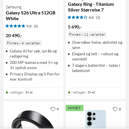
Galaxy Ring - Titanium
Samsung
Silver Størrelse 7
Galaxy S26 Ultra 512GB
4.0
(1)
White
5.0
(1)
5 690
,
-
Finnes i 11 varianter
20 490
,
-
Overvåker helse, aktivitet og
Finnes i 4 varianter
søvn
Galaxy AI for søk, språk og
Elegant og lett – robust og
redigering
vanntett
200 MP-kamera med 5× og
7 dagers batteritid – lades i
3× optisk zoom
ladeetuiet
Privacy Display og S Pen for
mer kontroll
Nettlager
:
5+ st
Nettlager
:
5+ st
NYHET
0
0