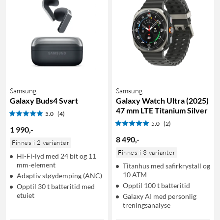
Samsung
Samsung
Galaxy Buds4 Svart
Galaxy Watch Ultra (2025)
47 mm LTE Titanium Silver
5.0
(4)
5.0
(2)
1 990
,
-
8 490
,
-
Finnes i 2 varianter
Finnes i 3 varianter
Hi-Fi-lyd med 24 bit og 11
mm-element
Titanhus med safirkrystall og
10 ATM
Adaptiv støydemping (ANC)
Opptil 100 t batteritid
Opptil 30 t batteritid med
etuiet
Galaxy AI med personlig
treningsanalyse