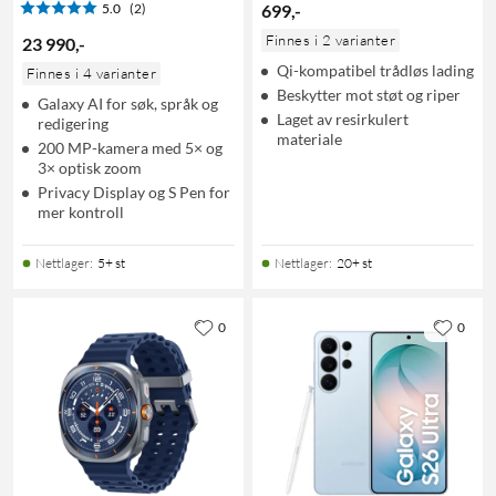
5.0
(2)
699
,
-
Finnes i 2 varianter
23 990
,
-
Qi-kompatibel trådløs lading
Finnes i 4 varianter
Beskytter mot støt og riper
Galaxy AI for søk, språk og
Laget av resirkulert
redigering
materiale
200 MP-kamera med 5× og
3× optisk zoom
Privacy Display og S Pen for
mer kontroll
Nettlager
:
5+ st
Nettlager
:
20+ st
0
0