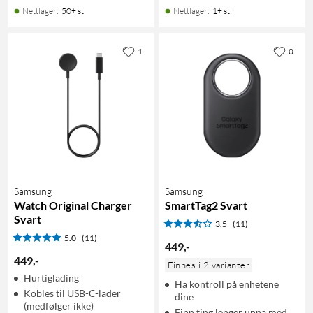
Nettlager
:
50+ st
Nettlager
:
1+ st
1
0
Samsung
Samsung
Watch Original Charger
SmartTag2 Svart
Svart
3.5
(11)
5.0
(11)
449
,
-
449
,
-
Finnes i 2 varianter
Hurtiglading
Ha kontroll på enhetene
Kobles til USB-C-lader
dine
(medfølger ikke)
Finn ting lenger unna med