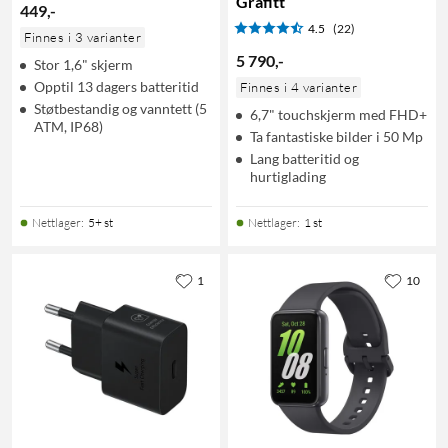
Grafitt
449
,
-
4.5
(22)
Finnes i 3 varianter
5 790
,
-
Stor 1,6" skjerm
Opptil 13 dagers batteritid
Finnes i 4 varianter
Støtbestandig og vanntett (5
6,7" touchskjerm med FHD+
ATM, IP68)
Ta fantastiske bilder i 50 Mp
Lang batteritid og
hurtiglading
Nettlager
:
5+ st
Nettlager
:
1 st
1
10