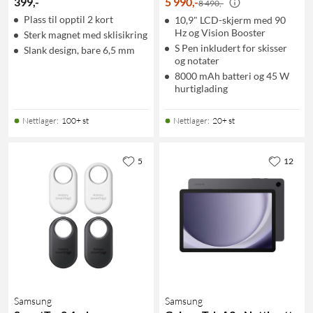
399
,
-
5 990
,
-
8 490,-
Plass til opptil 2 kort
10,9" LCD-skjerm med 90
Hz og Vision Booster
Sterk magnet med sklisikring
S Pen inkludert for skisser
Slank design, bare 6,5 mm
og notater
8000 mAh batteri og 45 W
hurtiglading
Nettlager
:
100+ st
Nettlager
:
20+ st
5
12
Samsung
Samsung