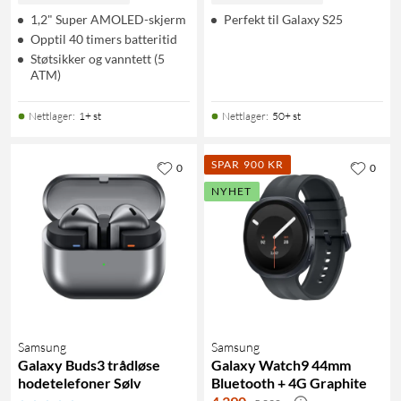
1,2" Super AMOLED-skjerm
Perfekt til Galaxy S25
Opptil 40 timers batteritid
Støtsikker og vanntett (5
ATM)
Nettlager
:
1+ st
Nettlager
:
50+ st
SPAR 900 KR
0
0
NYHET
Samsung
Samsung
Galaxy Buds3 trådløse
Galaxy Watch9 44mm
hodetelefoner Sølv
Bluetooth + 4G Graphite