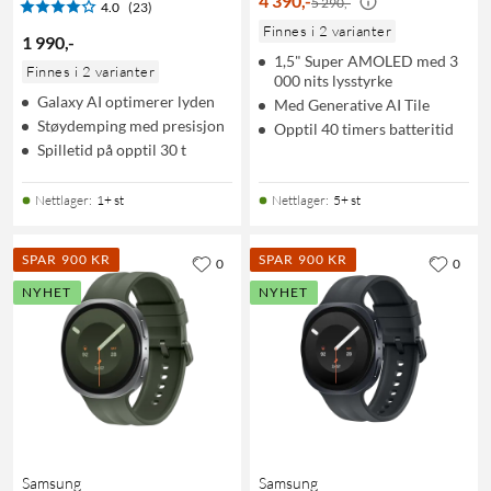
4 390
,
-
5 290,-
4.0
(23)
Finnes i 2 varianter
1 990
,
-
1,5" Super AMOLED med 3
Finnes i 2 varianter
000 nits lysstyrke
Galaxy AI optimerer lyden
Med Generative AI Tile
Støydemping med presisjon
Opptil 40 timers batteritid
Spilletid på opptil 30 t
Nettlager
:
1+ st
Nettlager
:
5+ st
SPAR 900 KR
SPAR 900 KR
0
0
NYHET
NYHET
Samsung
Samsung