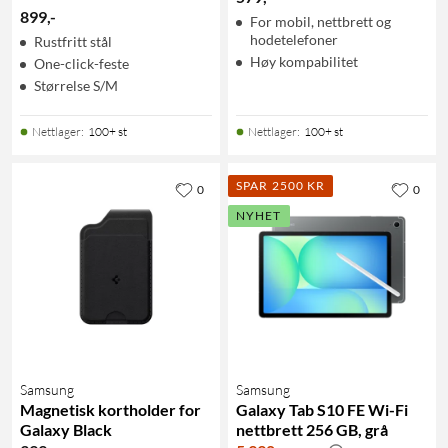
899
,
-
For mobil, nettbrett og
hodetelefoner
Rustfritt stål
Høy kompabilitet
One-click-feste
Størrelse S/M
Nettlager
:
100+ st
Nettlager
:
100+ st
SPAR 2500 KR
0
0
NYHET
Samsung
Samsung
Magnetisk kortholder for
Galaxy Tab S10 FE Wi-Fi
Galaxy Black
nettbrett 256 GB, grå