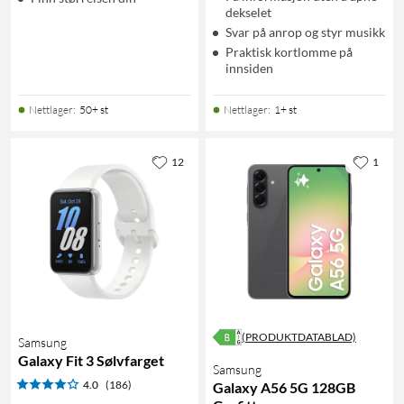
dekselet
Svar på anrop og styr musikk
Praktisk kortlomme på
innsiden
Nettlager
:
50+ st
Nettlager
:
1+ st
12
1
(PRODUKTDATABLAD)
Samsung
Galaxy Fit 3 Sølvfarget
Samsung
4.0
(186)
Galaxy A56 5G 128GB