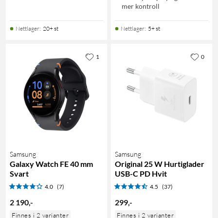
mer kontroll
Nettlager
:
20+ st
Nettlager
:
5+ st
1
0
Samsung
Samsung
Galaxy Watch FE 40 mm
Original 25 W Hurtiglader
Svart
USB-C PD Hvit
4.0
(7)
4.5
(37)
2 190
,
-
299
,
-
Finnes i 2 varianter
Finnes i 2 varianter