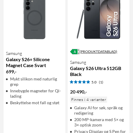
(PRODUKTDATABLAD)
Samsung
Galaxy S26+ Silicone
Samsung
Magnet Case Svart
Galaxy S26 Ultra 512GB
699
,
-
Black
Mykt silikon med naturlig
5.0
(1)
grep
Innebygde magneter for Qi-
20 490
,
-
lading
Finnes i 4 varianter
Beskyttelse mot fall og støt
Galaxy AI for søk, språk og
redigering
200 MP-kamera med 5× og
3× optisk zoom
Privacy Display og S Pen for