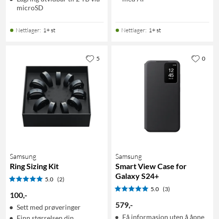
microSD
Nettlager
:
1+ st
Nettlager
:
1+ st
5
0
Samsung
Samsung
Ring Sizing Kit
Smart View Case for
Galaxy S24+
5.0
(2)
5.0
(3)
100
,
-
579
,
-
Sett med prøveringer
Få informasjon uten å åpne
Finn størrelsen din