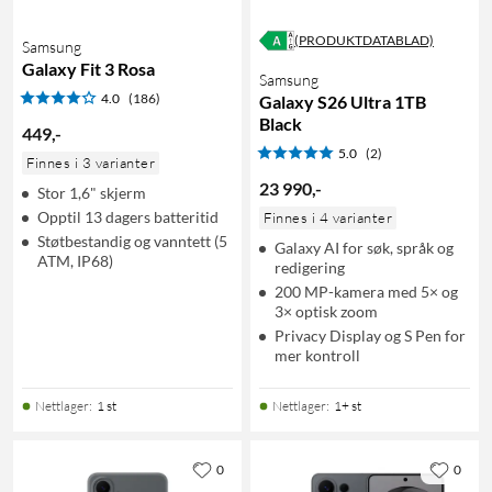
(PRODUKTDATABLAD)
Samsung
Galaxy Fit 3 Rosa
Samsung
4.0
(186)
Galaxy S26 Ultra 1TB
Black
449
,
-
5.0
(2)
Finnes i 3 varianter
23 990
,
-
Stor 1,6" skjerm
Opptil 13 dagers batteritid
Finnes i 4 varianter
Støtbestandig og vanntett (5
Galaxy AI for søk, språk og
ATM, IP68)
redigering
200 MP-kamera med 5× og
3× optisk zoom
Privacy Display og S Pen for
mer kontroll
Nettlager
:
1 st
Nettlager
:
1+ st
0
0