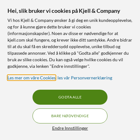
Hei, slik bruker vi cookies på Kjell & Company
Vi hos Kjell & Company ønsker å gi deg en unik kundeopplevelse,
og for å kunne gjøre dette bruker vi cookies
(informasjonskapsler). Noen av disse er nødvendige for at
kjell.com skal fungere, og krever ikke ditt samtykke. Andre bidrar
Samsung
Samsung
til at du skal få en skreddersydd opplevelse, unike tilbud og
Galaxy Ring - Titanium
Silicone Magnet Case til
Black Størrelse 7
Galaxy S26 Ultra Sky Blue
tilpassede annonser. Ved å klikke på "Godta alle" godkjenner du
5 490
,
-
699
,
-
bruk av slike cookies. Du kan også velge hvilke cookies du vil
godkjenne, via lenken "Endre innstillinger".
Finnes i 11 varianter
Finnes i 2 varianter
Overvåker helse, aktivitet og
Mykt silikon med grepsikker
Les mer om våre Cookies
,
les vår Personvernerklæring
søvn
overflate
Elegant og lett – robust og
Innebygde magneter for
vanntett
trådløs lading
GODTA ALLE
7 dagers batteritid – lades i
Heldekkende beskyttelse
ladeetuiet
med dekkede knapper
BARE NØDVENDIGE
Nettlager
:
5+ st
Nettlager
:
20+ st
Filtre
Endre Innstillinger
NYHET
1
0