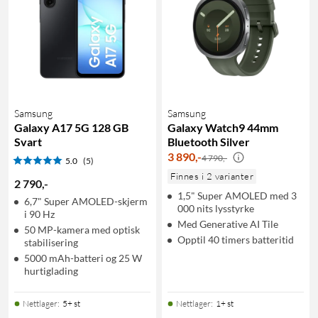
Samsung
Samsung
Galaxy A17 5G 128 GB
Galaxy Watch9 44mm
Svart
Bluetooth Silver
3 890
,
-
4 790,-
5.0
(5)
Finnes i 2 varianter
2 790
,
-
1,5" Super AMOLED med 3
6,7" Super AMOLED-skjerm
000 nits lysstyrke
i 90 Hz
Med Generative AI Tile
50 MP-kamera med optisk
Opptil 40 timers batteritid
stabilisering
5000 mAh-batteri og 25 W
hurtiglading
Nettlager
:
5+ st
Nettlager
:
1+ st