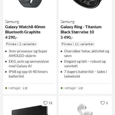
Samsung
Samsung
Galaxy Watch8 40mm
Galaxy Ring - Titanium
Bluetooth Graphite
Black Størrelse 10
4 290
,
-
5 490
,
-
Finnes i 2 varianter
Finnes i 11 varianter
3nm-prosessor og Super
Overvåker helse, aktivitet og
AMOLED-skjerm
søvn
EKG, puls og søvnanalyse
Elegant og lett – robust og
med Galaxy AI
vanntett
IP68 og opp til 40 timers
7 dagers batteritid – lades i
batteritid
ladeetuiet
Nettlager
:
1 st
Nettlager
:
1 st
11
1