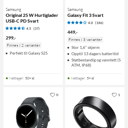
Samsung
Samsung
Original 25 W Hurtiglader
Galaxy Fit 3 Svart
USB-C PD Svart
4.0
(186)
4.5
(37)
449
,
-
299
,
-
Finnes i 3 varianter
Finnes i 2 varianter
Stor 1,6" skjerm
Perfekt til Galaxy S25
Opptil 13 dagers batteritid
Støtbestandig og vanntett (5
ATM, IP68)
Nettlager
:
50+ st
Nettlager
:
5+ st
0
1