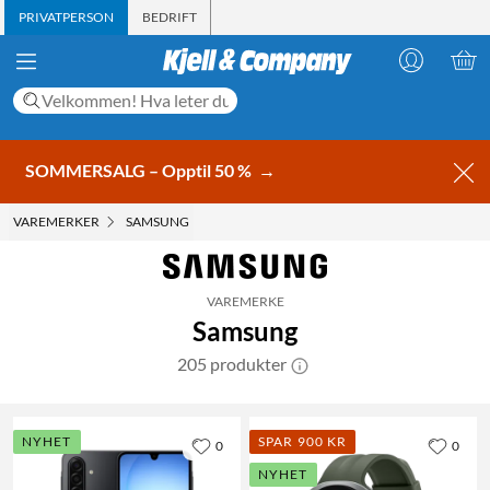
PRIVATPERSON
BEDRIFT
SOMMERSALG – Opptil 50 %
→
VAREMERKER
SAMSUNG
VAREMERKE
Samsung
205 produkter
NYHET
SPAR 900 KR
0
0
NYHET