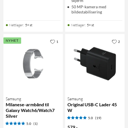
skjerm
50 MP-kamera med
bildestabilisering
Nettlager
:
5+ st
Nettlager
:
5+ st
NYHET
1
2
Samsung
Samsung
Milanese-armbånd til
Original USB-C Lader 45
Galaxy Watch6/Watch7
W
Silver
5.0
(19)
5.0
(1)
579
,
-