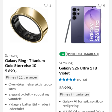
1
0
(PRODUKTDATABLAD)
Samsung
Galaxy Ring - Titanium
Samsung
Gold Størrelse 10
Galaxy S26 Ultra 1TB
5 690
,
-
Violet
Finnes i 11 varianter
5.0
(2)
Overvåker helse, aktivitet og
23 990
,
-
søvn
Elegant og lett – robust og
Finnes i 4 varianter
vanntett
Galaxy AI for søk, språk og
7 dagers batteritid – lades i
redigering
ladeetuiet
200 MP-kamera med 5× og