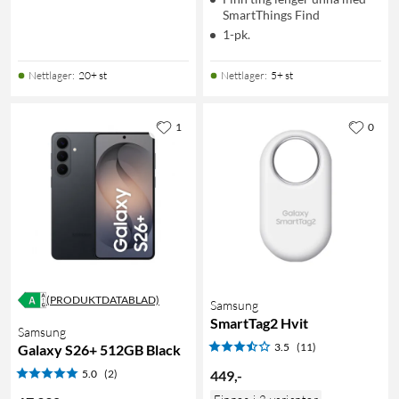
SmartThings Find
1-pk.
Nettlager
:
20+ st
Nettlager
:
5+ st
1
0
(PRODUKTDATABLAD)
Samsung
SmartTag2 Hvit
Samsung
3.5
(11)
Galaxy S26+ 512GB Black
5.0
(2)
449
,
-
Finnes i 2 varianter