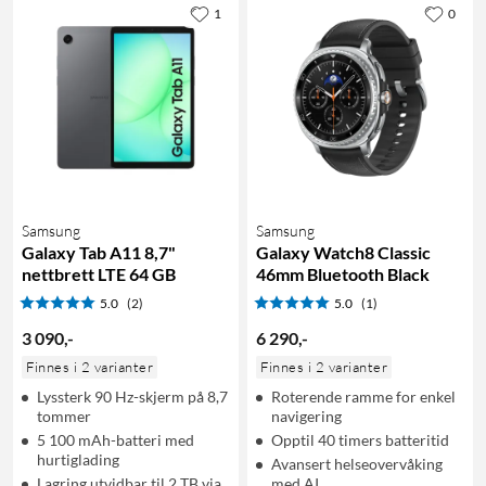
1
0
Samsung
Samsung
Galaxy Tab A11 8,7"
Galaxy Watch8 Classic
nettbrett LTE 64 GB
46mm Bluetooth Black
5.0
(2)
5.0
(1)
3 090
,
-
6 290
,
-
Finnes i 2 varianter
Finnes i 2 varianter
Lyssterk 90 Hz-skjerm på 8,7
Roterende ramme for enkel
tommer
navigering
5 100 mAh-batteri med
Opptil 40 timers batteritid
hurtiglading
Avansert helseovervåking
Lagring utvidbar til 2 TB via
med AI