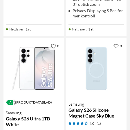
3× optisk zoom
Privacy Display og S Pen for
mer kontroll
Nettlager
:
1 st
Nettlager
:
1 st
0
0
(PRODUKTDATABLAD)
Samsung
Galaxy S26 Silicone
Samsung
Magnet Case Sky Blue
Galaxy S26 Ultra 1TB
4.0
(1)
White