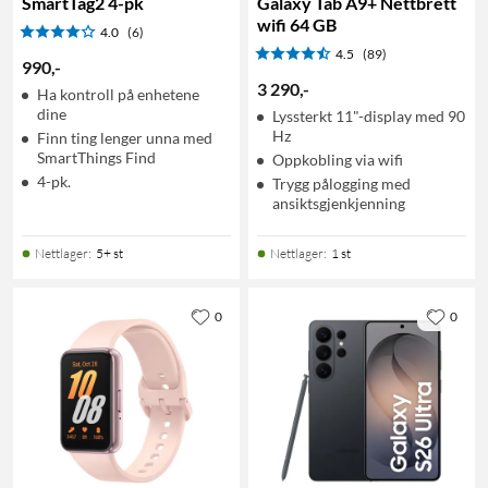
SmartTag2 4-pk
Galaxy Tab A9+ Nettbrett
wifi 64 GB
4.0
(6)
4.5
(89)
990
,
-
3 290
,
-
Ha kontroll på enhetene
dine
Lyssterkt 11"-display med 90
Hz
Finn ting lenger unna med
SmartThings Find
Oppkobling via wifi
4-pk.
Trygg pålogging med
ansiktsgjenkjenning
Nettlager
:
5+ st
Nettlager
:
1 st
0
0