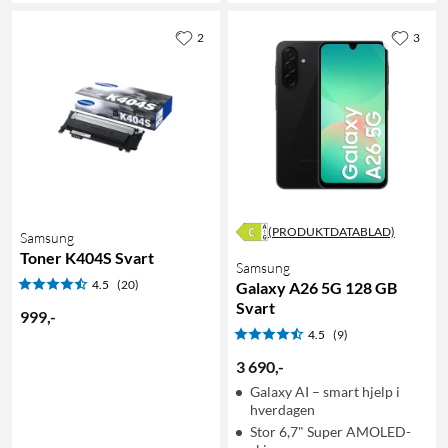
2
3
(PRODUKTDATABLAD)
Samsung
Toner K404S Svart
Samsung
4.5
(20)
Galaxy A26 5G 128 GB
Svart
999
,
-
4.5
(9)
3 690
,
-
Galaxy AI – smart hjelp i
hverdagen
Stor 6,7" Super AMOLED-