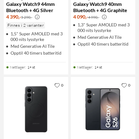
Galaxy Watch9 44mm
Galaxy Watch9 40mm
Bluetooth + 4G Silver
Bluetooth + 4G Graphite
4 390
,
-
4 090
,
-
5 290,-
4 990,-
1,3" Super AMOLED med 3
Finnes i 2 varianter
000 nits lysstyrke
1,5" Super AMOLED med 3
Med Generative AI Tile
000 nits lysstyrke
Opptil 40 timers batteritid
Med Generative AI Tile
Opptil 40 timers batteritid
Nettlager
:
1+ st
Nettlager
:
1+ st
0
0