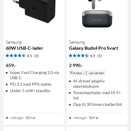
Samsung
Samsung
60W USB-C-lader
Galaxy Buds4 Pro Svart
4.5
(3)
4.5
(5)
659
,
-
2 990
,
-
Super Fast Charging 2.0 via
Finnes i 2 varianter
USB-C
AI-drevet adaptiv
PD 3.1 med PPS-støtte
støyreduksjon
Under 5 mW i standby
Toveishøyttaler med Hi-Fi-
lyd
Opp til 30 timers batteritid
Nettlager
:
50+ st
Nettlager
:
50+ st