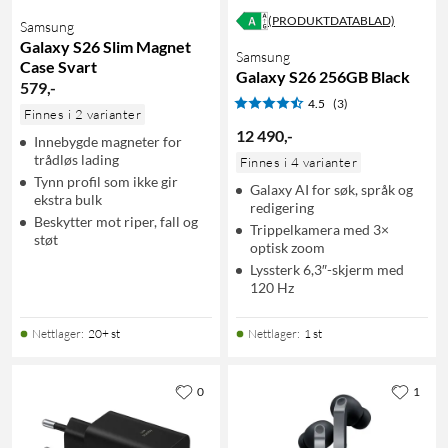
(PRODUKTDATABLAD)
Samsung
Galaxy S26 Slim Magnet
Samsung
Case Svart
Galaxy S26 256GB Black
579
,
-
4.5
(3)
Finnes i 2 varianter
12 490
,
-
Innebygde magneter for
trådløs lading
Finnes i 4 varianter
Tynn profil som ikke gir
Galaxy AI for søk, språk og
ekstra bulk
redigering
Beskytter mot riper, fall og
Trippelkamera med 3×
støt
optisk zoom
Lyssterk 6,3″-skjerm med
120 Hz
Nettlager
:
20+ st
Nettlager
:
1 st
0
1