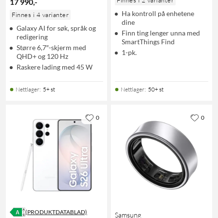
17 990
,
-
Ha kontroll på enhetene
Finnes i 4 varianter
dine
Galaxy AI for søk, språk og
Finn ting lenger unna med
redigering
SmartThings Find
Større 6,7″-skjerm med
1-pk.
QHD+ og 120 Hz
Raskere lading med 45 W
Nettlager
:
5+ st
Nettlager
:
50+ st
0
0
(PRODUKTDATABLAD)
Samsung