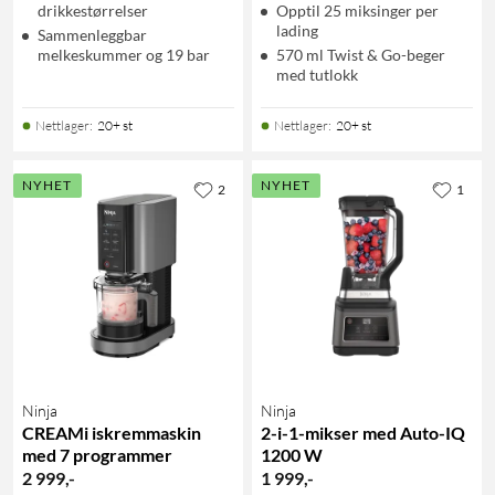
drikkestørrelser
Opptil 25 miksinger per
lading
Sammenleggbar
melkeskummer og 19 bar
570 ml Twist & Go-beger
med tutlokk
Nettlager
:
20+ st
Nettlager
:
20+ st
NYHET
NYHET
2
1
Ninja
Ninja
CREAMi iskremmaskin
2-i-1-mikser med Auto-IQ
med 7 programmer
1200 W
2 999
,
-
1 999
,
-