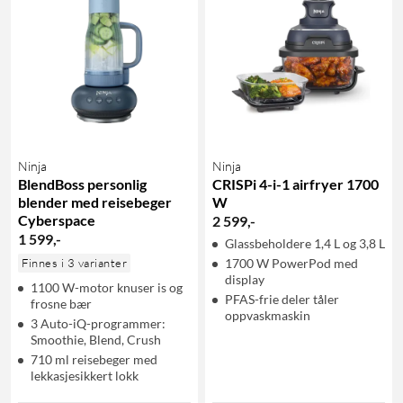
Ninja
Ninja
BlendBoss personlig
CRISPi 4-i-1 airfryer 1700
blender med reisebeger
W
Cyberspace
2 599
,
-
1 599
,
-
Glassbeholdere 1,4 L og 3,8 L
Finnes i 3 varianter
1700 W PowerPod med
display
1100 W-motor knuser is og
PFAS-frie deler tåler
frosne bær
oppvaskmaskin
3 Auto-iQ-programmer:
Smoothie, Blend, Crush
710 ml reisebeger med
lekkasjesikkert lokk