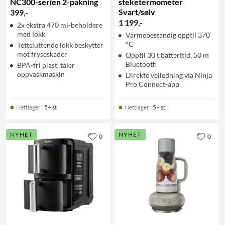
NC300-serien 2-pakning
steketermometer
Svart/sølv
399
,
-
1 199
,
-
2x ekstra 470 ml-beholdere
med lokk
Varmebestandig opptil 370
°C
Tettsluttende lokk beskytter
mot fryseskader
Opptil 30 t batteritid, 50 m
Bluetooth
BPA-fri plast, tåler
oppvaskmaskin
Direkte veiledning via Ninja
Pro Connect-app
Nettlager
:
5+ st
Nettlager
:
5+ st
NYHET
NYHET
0
0