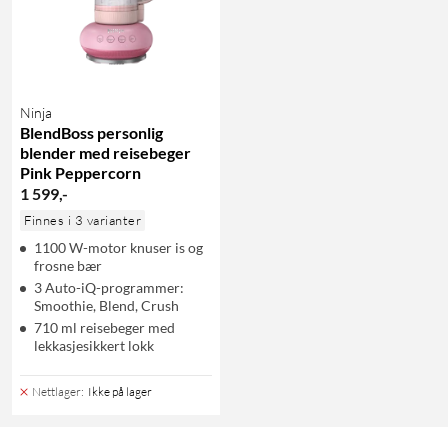
Ninja
BlendBoss personlig
blender med reisebeger
Pink Peppercorn
1 599
,
-
Finnes i 3 varianter
1100 W-motor knuser is og
frosne bær
3 Auto-iQ-programmer:
Smoothie, Blend, Crush
710 ml reisebeger med
lekkasjesikkert lokk
Nettlager
:
Ikke på lager