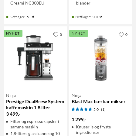
Creami NC300EU
blander
Nettlager
:
5+ st
Nettlager
:
20+ st
NYHET
NYHET
0
0
Ninja
Ninja
Prestige DualBrew System
Blast Max bærbar mikser
kaffemaskin 1,8 liter
5.0
(1)
3 499
,
-
1 299
,
-
Filter og espressokapsler i
samme maskin
Knuser is og fryste
ingredienser
1,8-liters glasskanne og 10