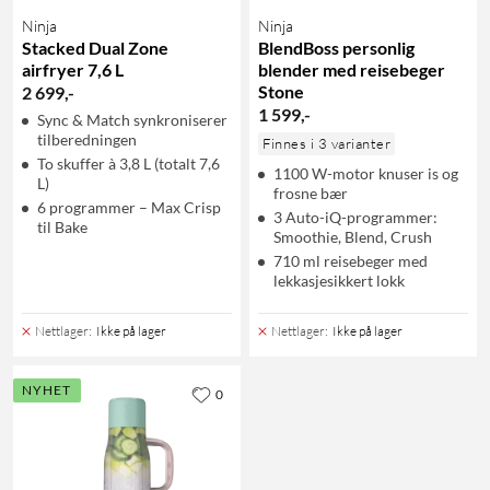
Ninja
Ninja
Stacked Dual Zone
BlendBoss personlig
airfryer 7,6 L
blender med reisebeger
Stone
2 699
,
-
1 599
,
-
Sync & Match synkroniserer
tilberedningen
Finnes i 3 varianter
To skuffer à 3,8 L (totalt 7,6
1100 W-motor knuser is og
L)
frosne bær
6 programmer – Max Crisp
3 Auto-iQ-programmer:
til Bake
Smoothie, Blend, Crush
710 ml reisebeger med
lekkasjesikkert lokk
Nettlager
:
Ikke på lager
Nettlager
:
Ikke på lager
NYHET
0