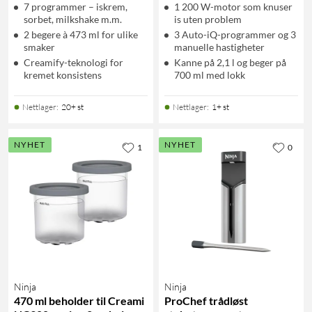
7 programmer – iskrem,
1 200 W-motor som knuser
sorbet, milkshake m.m.
is uten problem
2 begere à 473 ml for ulike
3 Auto-iQ-programmer og 3
smaker
manuelle hastigheter
Creamify-teknologi for
Kanne på 2,1 l og beger på
kremet konsistens
700 ml med lokk
Nettlager
:
20+ st
Nettlager
:
1+ st
NYHET
NYHET
1
0
Ninja
Ninja
470 ml beholder til Creami
ProChef trådløst