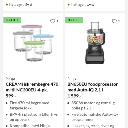
Nettlager
:
5+ st
Nettlager
:
1+ st
NYHET
NYHET
1
1
Ninja
Ninja
CREAMi iskrembegre 470
BN650EU foodprosessor
ml til NC300EU 4-pk.
med Auto-iQ 2,1 l
599
,
-
1 599
,
-
Fire 470 ml begre med
850 W motor og romslig
fargede lokk
bolle på 2,1 l
BPA-fri plast som tåler frys
Fire automatiske Auto-iQ-
og oppvask
programmer
Kompatibel med Ninja
Hakker, skjærer, river og