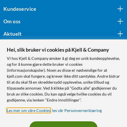
Kundeservice
Om oss
Aktuelt
Hei, slik bruker vi cookies på Kjell & Company
Følg oss
Vi hos Kjell & Company ønsker å gi deg en unik kundeopplevelse,
og for å kunne gjøre dette bruker vi cookies
(informasjonskapsler). Noen av disse er nødvendige for at
kjell.com skal fungere, og krever ikke ditt samtykke. Andre bidrar
Handle fra:
til at du skal få en skreddersydd opplevelse, unike tilbud og
tilpassede annonser. Ved å klikke på "Godta alle" godkjenner du
Sverige
bruk av slike cookies. Du kan også velge hvilke cookies du vil
Norge
godkjenne, via lenken "Endre innstillinger".
Les mer om våre Cookies
,
les vår Personvernerklæring