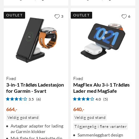
OUTLET
OUTLET
3
6
Fixed
Fixed
3-in-1 Trådløs Ladestasjon
MagFlex Alu 3-i-1 Trådløs
for Garmin - Svart
Lader med MagSafe
3.5
(6)
4.0
(5)
664
,
-
640
,
-
Veldig god stand
Veldig god stand
Avtagbar adapter for lading
Tilgjengelig i flere varianter
av Garmin klokker
Sammenleggbart design
Myk flate for å beskytte din