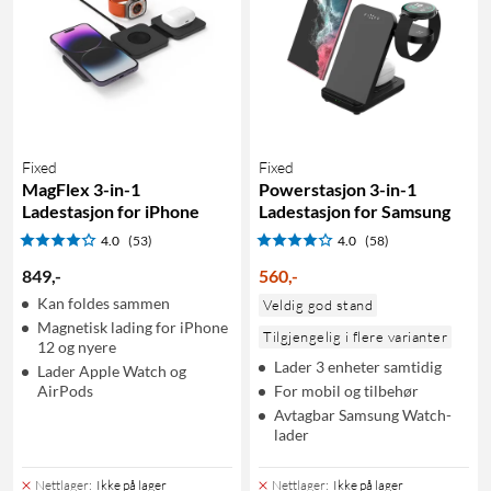
Fixed
Fixed
MagFlex 3-in-1
Powerstasjon 3-in-1
Ladestasjon for iPhone
Ladestasjon for Samsung
4.0
(53)
4.0
(58)
849
,
-
560
,
-
Kan foldes sammen
Veldig god stand
Magnetisk lading for iPhone
Tilgjengelig i flere varianter
12 og nyere
Lader 3 enheter samtidig
Lader Apple Watch og
AirPods
For mobil og tilbehør
Avtagbar Samsung Watch-
lader
Nettlager
:
Ikke på lager
Nettlager
:
Ikke på lager