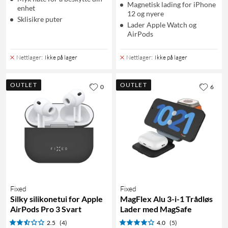
Magnetisk lading for iPhone
enhet
12 og nyere
Sklisikre puter
Lader Apple Watch og
AirPods
Nettlager
:
Ikke på lager
Nettlager
:
Ikke på lager
OUTLET
OUTLET
0
6
Fixed
Fixed
Silky silikonetui for Apple
MagFlex Alu 3-i-1 Trådløs
AirPods Pro 3 Svart
Lader med MagSafe
2.5
(4)
4.0
(5)