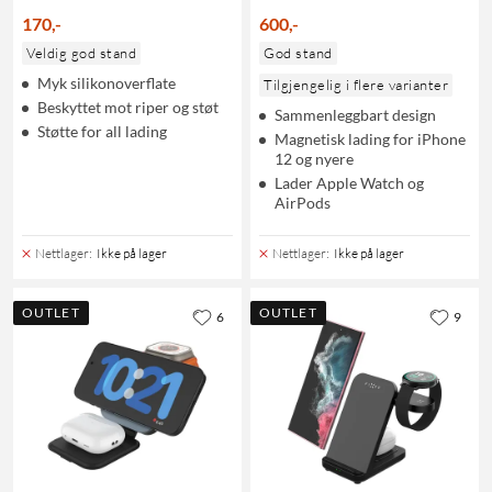
170
,
-
600
,
-
Veldig god stand
God stand
Myk silikonoverflate
Tilgjengelig i flere varianter
Beskyttet mot riper og støt
Sammenleggbart design
Støtte for all lading
Magnetisk lading for iPhone
12 og nyere
Lader Apple Watch og
AirPods
Nettlager
:
Ikke på lager
Nettlager
:
Ikke på lager
OUTLET
OUTLET
6
9