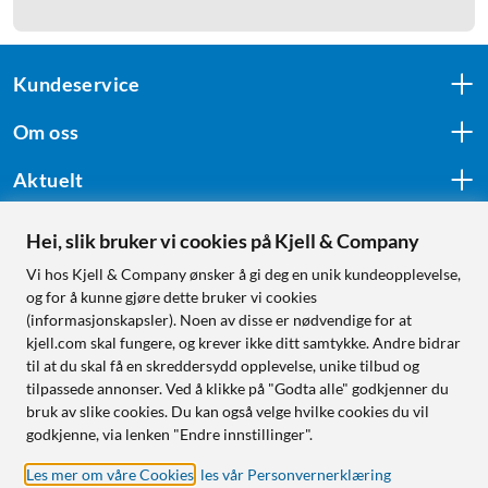
Kundeservice
Om oss
Aktuelt
Hei, slik bruker vi cookies på Kjell & Company
Følg oss
Vi hos Kjell & Company ønsker å gi deg en unik kundeopplevelse,
og for å kunne gjøre dette bruker vi cookies
(informasjonskapsler). Noen av disse er nødvendige for at
kjell.com skal fungere, og krever ikke ditt samtykke. Andre bidrar
Handle fra:
til at du skal få en skreddersydd opplevelse, unike tilbud og
tilpassede annonser. Ved å klikke på "Godta alle" godkjenner du
Sverige
bruk av slike cookies. Du kan også velge hvilke cookies du vil
Norge
godkjenne, via lenken "Endre innstillinger".
Les mer om våre Cookies
,
les vår Personvernerklæring