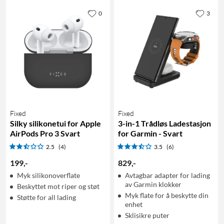
0
3
Fixed
Fixed
Silky silikonetui for Apple
3-in-1 Trådløs Ladestasjon
AirPods Pro 3 Svart
for Garmin - Svart
2.5
(4)
3.5
(6)
199
,
-
829
,
-
Myk silikonoverflate
Avtagbar adapter for lading
av Garmin klokker
Beskyttet mot riper og støt
Myk flate for å beskytte din
Støtte for all lading
enhet
Sklisikre puter