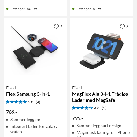
Nettlager
:
50+ st
Nettlager
:
5+ st
2
6
Fixed
Fixed
Flex Samsung 3-in-1
MagFlex Alu 3-i-1 Trådløs
Lader med MagSafe
5.0
(4)
4.0
(5)
769
,
-
799
,
-
Sammenleggbar
Sammenleggbart design
Integrert lader for galaxy
watch
Magnetisk lading for iPhone