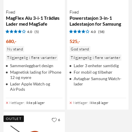
Fixed
Fixed
MagFlex Alu 3-i-1 Trådløs
Powerstasjon 3-in-1
Lader med MagSafe
Ladestasjon for Samsung
4.0
(5)
4.0
(58)
680
,
-
525
,
-
Ny stand
God stand
Tilgjengelig i flere varianter
Tilgjengelig i flere varianter
Sammenleggbart design
Lader 3 enheter samtidig
Magnetisk lading for iPhone
For mobil og tilbehør
12 og nyere
Avtagbar Samsung Watch-
Lader Apple Watch og
lader
AirPods
Nettlager
:
Ikke på lager
Nettlager
:
Ikke på lager
OUTLET
6