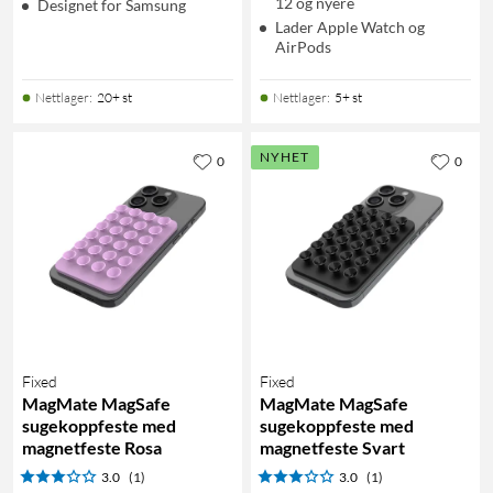
12 og nyere
Designet for Samsung
Lader Apple Watch og
AirPods
Nettlager
:
20+ st
Nettlager
:
5+ st
NYHET
0
0
Fixed
Fixed
MagMate MagSafe
MagMate MagSafe
sugekoppfeste med
sugekoppfeste med
magnetfeste Rosa
magnetfeste Svart
3.0
(1)
3.0
(1)