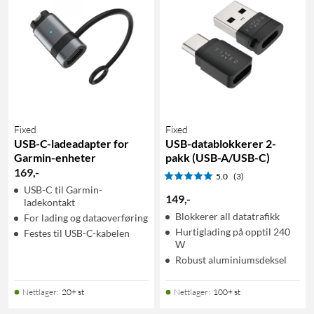
Fixed
Fixed
USB-C-ladeadapter for
USB-datablokkerer 2-
Garmin-enheter
pakk (USB-A/USB-C)
169
,
-
5.0
(3)
USB-C til Garmin-
149
,
-
ladekontakt
Blokkerer all datatrafikk
For lading og dataoverføring
Hurtiglading på opptil 240
Festes til USB-C-kabelen
W
Robust aluminiumsdeksel
Nettlager
:
20+ st
Nettlager
:
100+ st