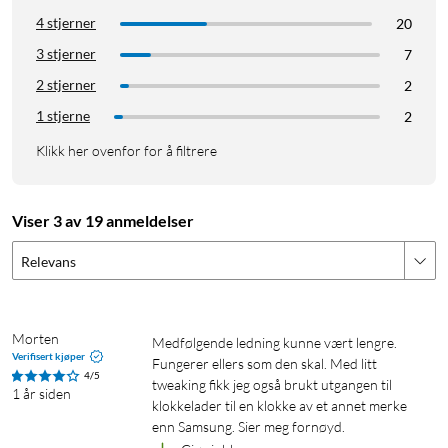
4 stjerner
20
3 stjerner
7
2 stjerner
2
1 stjerne
2
Klikk her ovenfor for å filtrere
Viser 3 av 19 anmeldelser
Relevans
Morten
Medfølgende ledning kunne vært lengre. 
Verifisert kjøper
Fungerer ellers som den skal. Med litt 
4/5
tweaking fikk jeg også brukt utgangen til 
1 år siden
klokkelader til en klokke av et annet merke 
enn Samsung. Sier meg fornøyd.