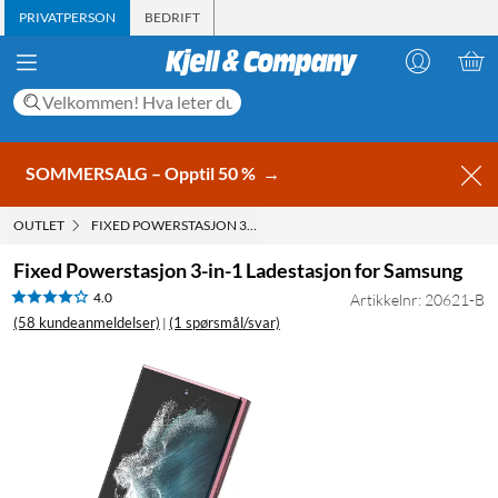
PRIVATPERSON
BEDRIFT
SOMMERSALG – Opptil 50 %
→
OUTLET
FIXED POWERSTASJON 3-IN-1 LADESTASJON FOR SAMSUNG
Fixed Powerstasjon 3-in-1 Ladestasjon for Samsung
4.0
Artikkelnr: 20621-B
(58 kundeanmeldelser)
(1 spørsmål/svar)
|