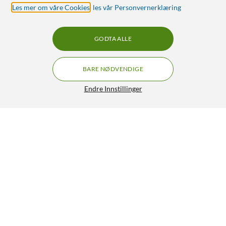
Les mer om våre Cookies
,
les vår Personvernerklæring
GODTA ALLE
BARE NØDVENDIGE
Endre Innstillinger
Fixed Powerstasjon 3-in-1 Ladestasjon for Samsung
560,-
4/5
HENT