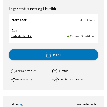
Lagerstatus nett og i butikk
Nettlager
Ikke på lager
Butikk
Velg din butikk
Finnes i 3 butikker.
HENT
Fri frakt fra 599,-
Fri retur
Rask levering
Hent i butikk, GRATIS!
Staffan
10 måneder siden