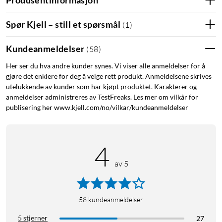
Spør Kjell – still et spørsmål
(
1
)
Spesifikasjoner
Input: USB-C. 30 W (USB-lader kjøpes separat)
Kundeanmeldelser
(
58
)
Output: 15 W + 5 W + 2,5 W
Her ser du hva andre kunder synes. Vi viser alle anmeldelser for å
gjøre det enklere for deg å velge rett produkt. Anmeldelsene skrives
S20-lader
S21-lader
S22-lader
S23-lader
utelukkende av kunder som har kjøpt produktet. Karakterer og
anmeldelser administreres av TestFreaks. Les mer om vilkår for
Samsung-lader
publisering her www.kjell.com/no/vilkar/kundeanmeldelser
4
av 5
58
kundeanmeldelser
5 stjerner
27