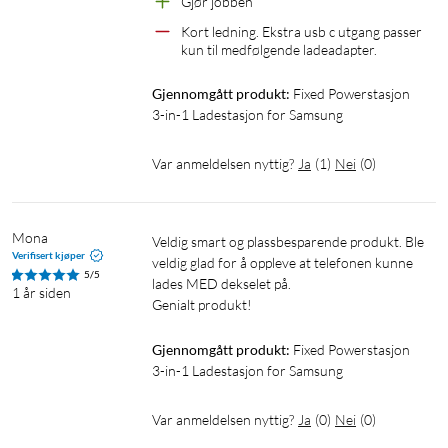
Gjør jobben
Kort ledning. Ekstra usb c utgang passer 
kun til medfølgende ladeadapter.
Gjennomgått produkt:
Fixed Powerstasjon 
3-in-1 Ladestasjon for Samsung
Var anmeldelsen nyttig?
Ja
(
1
)
Nei
(
0
)
Mona
Veldig smart og plassbesparende produkt. Ble 
Verifisert kjøper
veldig glad for å oppleve at telefonen kunne 
5/5
lades MED dekselet på.

1 år siden
Genialt produkt!
Gjennomgått produkt:
Fixed Powerstasjon 
3-in-1 Ladestasjon for Samsung
Var anmeldelsen nyttig?
Ja
(
0
)
Nei
(
0
)