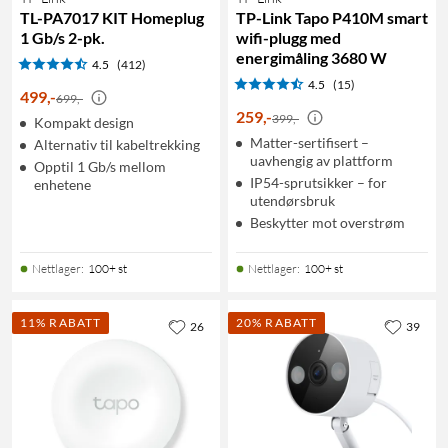
TL-PA7017 KIT Homeplug
TP-Link Tapo P410M smart
1 Gb/s 2-pk.
wifi-plugg med
energimåling 3680 W
4.5
(412)
4.5
(15)
499
,
-
699,-
259
,
-
399,-
Kompakt design
Matter-sertifisert –
Alternativ til kabeltrekking
uavhengig av plattform
Opptil 1 Gb/s mellom
IP54-sprutsikker – for
enhetene
utendørsbruk
Beskytter mot overstrøm
Nettlager
:
100+ st
Nettlager
:
100+ st
11% RABATT
20% RABATT
26
39