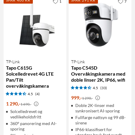
SPAR 400 KR
SPAR 291 KR
1
7
TP-Link
TP-Link
Tapo C615G
Tapo C545D
Solcelledrevet 4G LTE
Overvåkingskamera med
Pan/Tilt
doble linser 2K, IP66, wifi
overvåkingskamera
4.5
(33)
4.5
(4)
999
,
-
1 290,-
1 290
,
-
1 690,-
Doble 2K-linser med
synkronisert AI-sporing
Solcelledrevet og
vedlikeholdsfritt
Fullfarge nattsyn og 99 dB-
sirene
360° panorering med AI-
sporing
IP66-klassifisert for
utendørs bruk året rundt