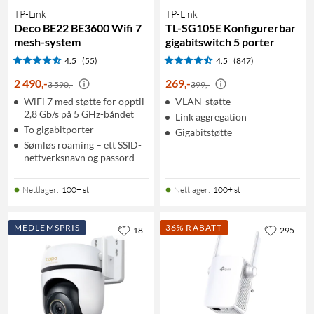
TP-Link
TP-Link
Deco BE22 BE3600 Wifi 7
TL-SG105E Konfigurerbar
mesh-system
gigabitswitch 5 porter
4.5
(55)
4.5
(847)
2 490
,
-
269
,
-
3 590,-
399,-
WiFi 7 med støtte for opptil
VLAN-støtte
2,8 Gb/s på 5 GHz-båndet
Link aggregation
To gigabitporter
Gigabitstøtte
Sømløs roaming – ett SSID-
nettverksnavn og passord
Nettlager
:
100+ st
Nettlager
:
100+ st
MEDLEMSPRIS
36% RABATT
18
295