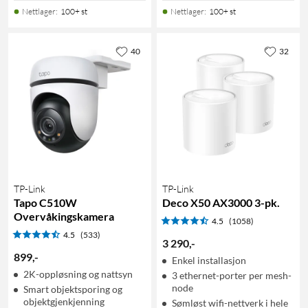
Nettlager
:
100+ st
Nettlager
:
100+ st
40
32
TP-Link
TP-Link
Tapo C510W
Deco X50 AX3000 3-pk.
Overvåkingskamera
4.5
(1058)
4.5
(533)
3 290
,
-
899
,
-
Enkel installasjon
2K-oppløsning og nattsyn
3 ethernet-porter per mesh-
node
Smart objektsporing og
objektgjenkjenning
Sømløst wifi-nettverk i hele