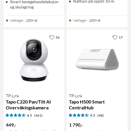
Nattsyn på opptil 10 m
Smart bevegelsesdeteksjon
og skylagring
Nettlager
:
100+ st
Nettlager
:
100+ st
56
17
TP-Link
TP-Link
Tapo C220 Pan/Tilt AI
Tapo H500 Smart
Overvåkingskamera
CentralHub
4.5
(461)
4.5
(48)
449
,
-
1 790
,
-