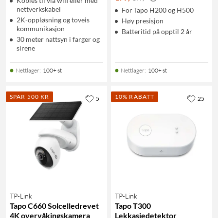
Kobles til via wifi eller med
nettverkskabel
For Tapo H200 og H500
2K-oppløsning og toveis
Høy presisjon
kommunikasjon
Batteritid på opptil 2 år
30 meter nattsyn i farger og
sirene
Nettlager
:
100+ st
Nettlager
:
100+ st
SPAR 500 KR
10% RABATT
5
25
TP-Link
TP-Link
Tapo C660 Solcelledrevet
Tapo T300
4K overvåkingskamera
Lekkasjedetektor