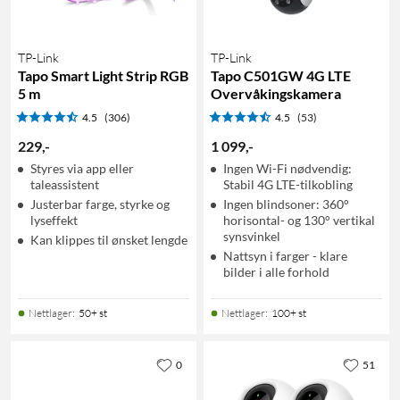
TP-Link
TP-Link
Tapo Smart Light Strip RGB
Tapo C501GW 4G LTE
5 m
Overvåkingskamera
4.5
(306)
4.5
(53)
229
,
-
1 099
,
-
Styres via app eller
Ingen Wi-Fi nødvendig:
taleassistent
Stabil 4G LTE-tilkobling
Justerbar farge, styrke og
Ingen blindsoner: 360°
lyseffekt
horisontal- og 130° vertikal
synsvinkel
Kan klippes til ønsket lengde
Nattsyn i farger - klare
bilder i alle forhold
Nettlager
:
50+ st
Nettlager
:
100+ st
0
51