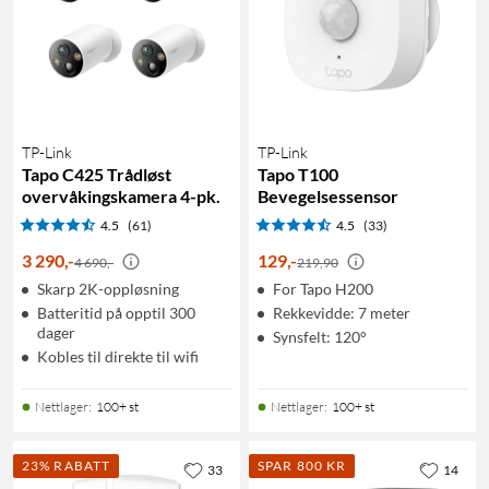
TP-Link
TP-Link
Tapo C425 Trådløst
Tapo T100
overvåkingskamera 4-pk.
Bevegelsessensor
4.5
(61)
4.5
(33)
3 290
,
-
129
,
-
4 690,-
219,90
Skarp 2K-oppløsning
For Tapo H200
Batteritid på opptil 300
Rekkevidde: 7 meter
dager
Synsfelt: 120°
Kobles til direkte til wifi
Nettlager
:
100+ st
Nettlager
:
100+ st
23% RABATT
SPAR 800 KR
33
14