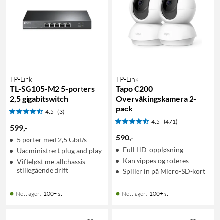
TP-Link
TP-Link
TL-SG105-M2 5-porters
Tapo C200
2,5 gigabitswitch
Overvåkingskamera 2-
pack
4.5
(3)
4.5
(471)
599
,
-
590
,
-
5 porter med 2,5 Gbit/s
Full HD-oppløsning
Uadministrert plug and play
Kan vippes og roteres
Vifteløst metallchassis –
stillegående drift
Spiller in på Micro-SD-kort
Nettlager
:
100+ st
Nettlager
:
100+ st