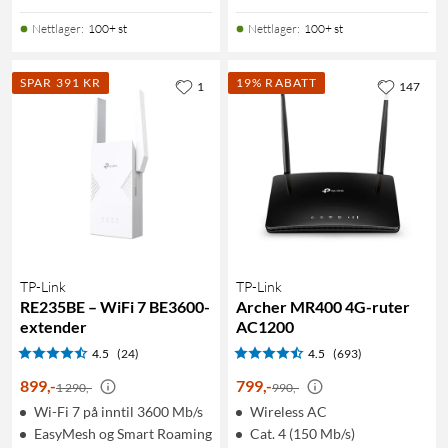
Nettlager
:
100+ st
Nettlager
:
100+ st
SPAR 391 KR
19% RABATT
1
147
TP-Link
TP-Link
RE235BE – WiFi 7 BE3600-
Archer MR400 4G-ruter
extender
AC1200
4.5
(24)
4.5
(693)
899
,
-
799
,
-
1 290,-
990,-
Wi-Fi 7 på inntil 3600 Mb/s
Wireless AC
EasyMesh og Smart Roaming
Cat. 4 (150 Mb/s)