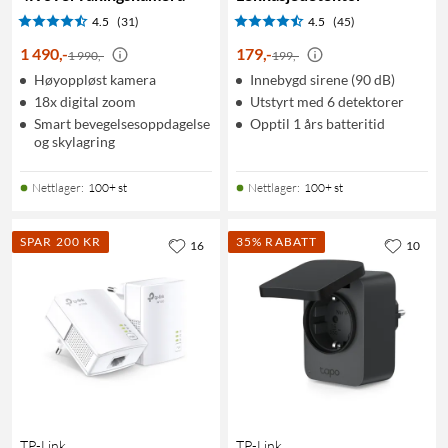
4.5
(31)
4.5
(45)
1 490
,
-
179
,
-
1 990,-
199,-
Høyoppløst kamera
Innebygd sirene (90 dB)
18x digital zoom
Utstyrt med 6 detektorer
Smart bevegelsesoppdagelse
Opptil 1 års batteritid
og skylagring
Nettlager
:
100+ st
Nettlager
:
100+ st
SPAR 200 KR
35% RABATT
16
10
TP-Link
TP-Link