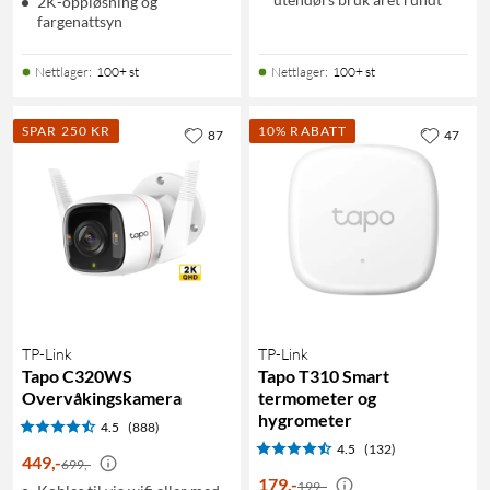
2K-oppløsning og
fargenattsyn
Nettlager
:
100+ st
Nettlager
:
100+ st
SPAR 250 KR
10% RABATT
87
47
TP-Link
TP-Link
Tapo C320WS
Tapo T310 Smart
Overvåkingskamera
termometer og
hygrometer
4.5
(888)
4.5
(132)
449
,
-
699,-
179
,
-
199,-