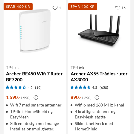
SPAR 400 KR
SPAR 400 KR
1
16
TP-Link
TP-Link
Archer BE450 Wifi 7 Ruter
Archer AX55 Trådløs ruter
BE7200
AX3000
4.5
(19)
4.5
(650)
1 590
,
-
890
,
-
1 990,-
1 290,-
Wifi 7 med smarte antenner
Wifi 6 med 160 MHz-kanal
TP-link HomeShield og
4 kraftige antenner og
EasyMesh
EasyMesh-støtte
Stilrent design med mange
Sikkert nettverk med
installasjonsmuligheter.
HomeShield