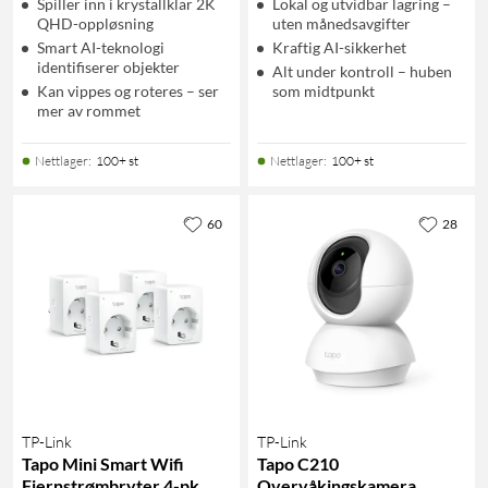
Spiller inn i krystallklar 2K
Lokal og utvidbar lagring –
QHD-oppløsning
uten månedsavgifter
Smart AI-teknologi
Kraftig AI-sikkerhet
identifiserer objekter
Alt under kontroll – huben
Kan vippes og roteres – ser
som midtpunkt
mer av rommet
Nettlager
:
100+ st
Nettlager
:
100+ st
60
28
TP-Link
TP-Link
Tapo Mini Smart Wifi
Tapo C210
Fjernstrømbryter 4-pk.
Overvåkingskamera