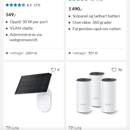
4.5
(77)
1 490
,
-
549
,
-
Solpanel og ladbart batteri
Opptil 30 W per port
Overvåker 360 grader
VLAN-støtte
Fargevideo også om natten
Administreres via
webgrensesnitt
Nettlager
:
100+ st
Nettlager
:
50+ st
9
70
TP-Link
TP-Link