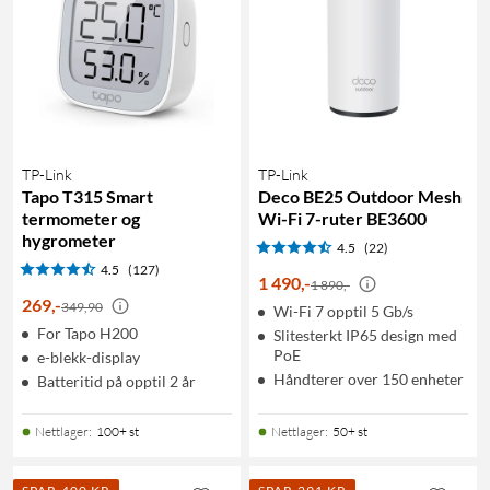
TP-Link
TP-Link
Tapo T315 Smart
Deco BE25 Outdoor Mesh
termometer og
Wi-Fi 7-ruter BE3600
hygrometer
4.5
(22)
4.5
(127)
1 490
,
-
1 890,-
269
,
-
349,90
Wi-Fi 7 opptil 5 Gb/s
For Tapo H200
Slitesterkt IP65 design med
PoE
e-blekk-display
Håndterer over 150 enheter
Batteritid på opptil 2 år
Nettlager
:
100+ st
Nettlager
:
50+ st