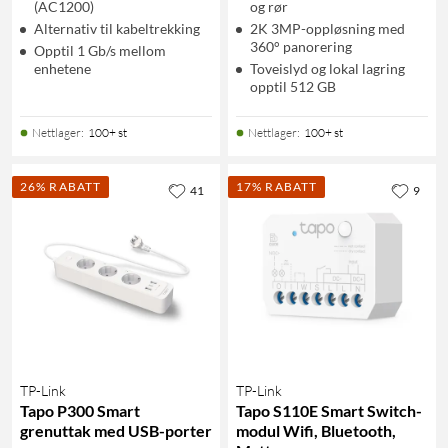
(AC1200)
og rør
Alternativ til kabeltrekking
2K 3MP-oppløsning med
360° panorering
Opptil 1 Gb/s mellom
enhetene
Toveislyd og lokal lagring
opptil 512 GB
Nettlager
:
100+ st
Nettlager
:
100+ st
26% RABATT
17% RABATT
41
9
TP-Link
TP-Link
Tapo P300 Smart
Tapo S110E Smart Switch-
grenuttak med USB-porter
modul Wifi, Bluetooth,