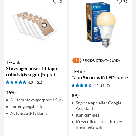
3
75
(PRODUKTDATABLAD)
TP-Link
Støvsugerposer til Tapo-
TP-Link
robotstøvsuger (5-pk.)
Tapo Smart wifi LED-pære
4.5
(21)
4.5
(147)
199
,
-
89
,
-
3-liters støvsugerpose i 5-pk.
Styr via app eller Google
For engangsbruk
Assistant
Automatisk lukking
Kan dimmes
Krever ikke hub – bruker
hjemmets wifi