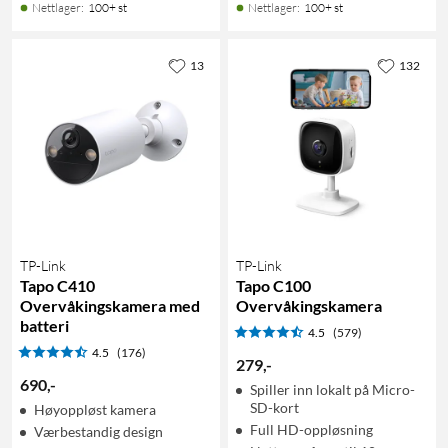
Nettlager
:
100+ st
Nettlager
:
100+ st
13
132
TP-Link
TP-Link
Tapo C410
Tapo C100
Overvåkingskamera med
Overvåkingskamera
batteri
4.5
(579)
4.5
(176)
279
,
-
690
,
-
Spiller inn lokalt på Micro-
SD-kort
Høyoppløst kamera
Full HD-oppløsning
Værbestandig design