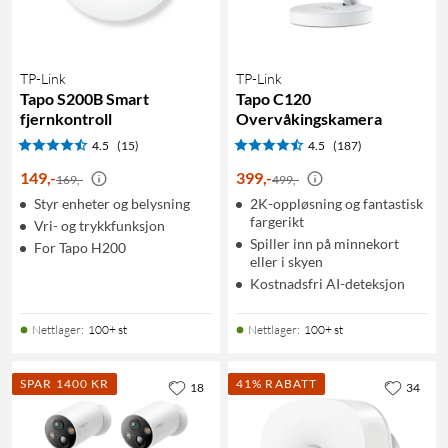
TP-Link
TP-Link
Tapo S200B Smart
Tapo C120
fjernkontroll
Overvåkingskamera
4.5
(15)
4.5
(187)
149
,
-
399
,
-
169,-
499,-
Styr enheter og belysning
2K-oppløsning og fantastisk
fargerikt
Vri- og trykkfunksjon
Spiller inn på minnekort
For Tapo H200
eller i skyen
Kostnadsfri AI-deteksjon
Nettlager
:
100+ st
Nettlager
:
100+ st
SPAR 1400 KR
41% RABATT
18
34