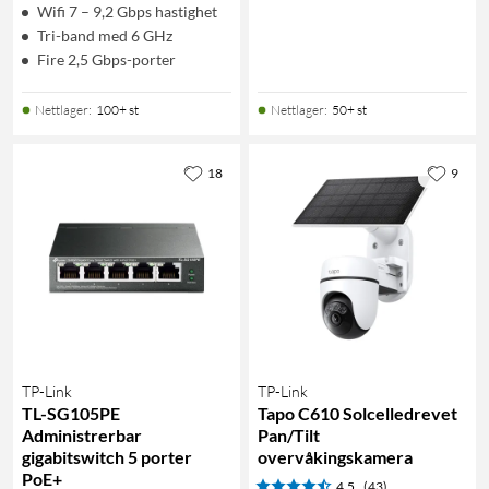
Wifi 7 – 9,2 Gbps hastighet
Tri-band med 6 GHz
Fire 2,5 Gbps-porter
Nettlager
:
100+ st
Nettlager
:
50+ st
18
9
TP-Link
TP-Link
TL-SG105PE
Tapo C610 Solcelledrevet
Administrerbar
Pan/Tilt
gigabitswitch 5 porter
overvåkingskamera
PoE+
4.5
(43)