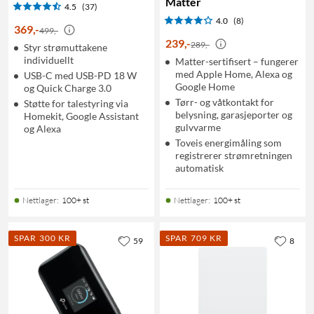
Matter
4.5
(37)
4.0
(8)
369
,
-
499,-
239
,
-
289,-
Styr strømuttakene
individuellt
Matter-sertifisert – fungerer
med Apple Home, Alexa og
USB-C med USB-PD 18 W
Google Home
og Quick Charge 3.0
Tørr- og våtkontakt for
Støtte for talestyring via
belysning, garasjeporter og
Homekit, Google Assistant
gulvvarme
og Alexa
Toveis energimåling som
registrerer strømretningen
automatisk
Nettlager
:
100+ st
Nettlager
:
100+ st
SPAR 300 KR
SPAR 709 KR
59
8