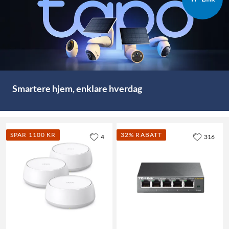
Smartere hjem, enklare hverdag
SPAR 1100 KR
32% RABATT
4
316