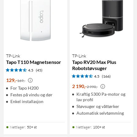
TP-Link
TP-Link
Tapo T110 Magnetsensor
Tapo RV20 Max Plus
Robotstøvsuger
4.5
(45)
4.5
(166)
129
,
-
169,-
2 190
,
-
2 990,-
For Tapo H200
Kraftig 5300 Pa-motor og
Festes på vindu og dør
lav profil
Enkel installasjon
Støvsuger og våttørker
Automatisk selvtømming
Nettlager
:
50+ st
Nettlager
:
100+ st