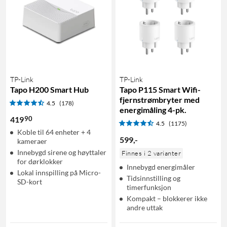
TP-Link
TP-Link
Tapo H200 Smart Hub
Tapo P115 Smart Wifi-
fjernstrømbryter med
4.5
(178)
energimåling 4-pk.
90
419
4.5
(1175)
Koble til 64 enheter + 4
599
,
-
kameraer
Innebygd sirene og høyttaler
Finnes i 2 varianter
for dørklokker
Innebygd energimåler
Lokal innspilling på Micro-
Tidsinnstilling og
SD-kort
timerfunksjon
Kompakt – blokkerer ikke
andre uttak