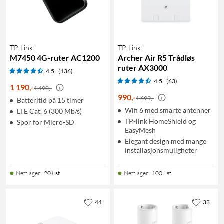
TP-Link
TP-Link
M7450 4G-ruter AC1200
Archer Air R5 Trådløs
ruter AX3000
4.5
(136)
4.5
(63)
1 190
,
-
1 490,-
990
,
-
1 699,-
Batteritid på 15 timer
Wifi 6 med smarte antenner
LTE Cat. 6 (300 Mb/s)
TP-link HomeShield og
Spor for Micro-SD
EasyMesh
Elegant design med mange
installasjonsmuligheter
Nettlager
:
20+ st
Nettlager
:
100+ st
44
33