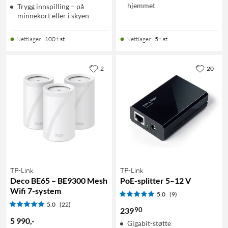
hjemmet
Trygg innspilling – på
minnekort eller i skyen
Nettlager
:
100+ st
Nettlager
:
5+ st
2
20
TP-Link
TP-Link
Deco BE65 – BE9300 Mesh
PoE-splitter 5–12 V
Wifi 7-system
5.0
(9)
5.0
(22)
90
239
5 990
,
-
Gigabit-støtte