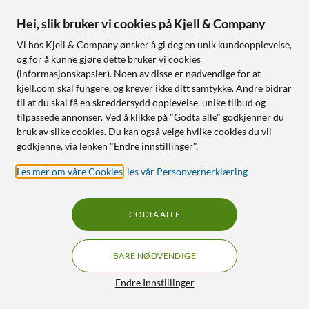
Tapo A201 – Solcellepanel
Deco M4 Mesh-system
for overvåkningskamera
AC1200 3-pk.
Hei, slik bruker vi cookies på Kjell & Company
4.5
(25)
4.5
(770)
Vi hos Kjell & Company ønsker å gi deg en unik kundeopplevelse,
og for å kunne gjøre dette bruker vi cookies
249
,
-
1 790
,
-
(informasjonskapsler). Noen av disse er nødvendige for at
Værbestandig design (IP65)
Skaper et sømløst wifi-
kjell.com skal fungere, og krever ikke ditt samtykke. Andre bidrar
nettverk
Justerbart feste for optimert
til at du skal få en skreddersydd opplevelse, unike tilbud og
lading
Krever ikke kabeltrekking
tilpassede annonser. Ved å klikke på "Godta alle" godkjenner du
Lang tilkoblingskabel på 4
Kan utvides
bruk av slike cookies. Du kan også velge hvilke cookies du vil
meter
godkjenne, via lenken "Endre innstillinger".
Nettlager
:
5+ st
Nettlager
:
100+ st
Les mer om våre Cookies
,
les vår Personvernerklæring
85
10
GODTA ALLE
BARE NØDVENDIGE
Filtre
Endre Innstillinger