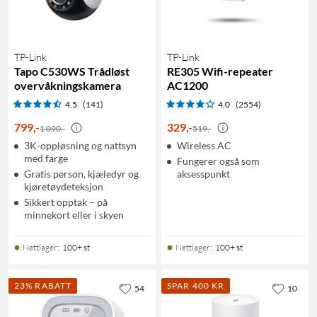
TP-Link
TP-Link
Tapo C530WS Trådløst
RE305 Wifi-repeater
overvåkningskamera
AC1200
4.5
(141)
4.0
(2554)
799
,
-
329
,
-
1 090,-
519,-
3K-oppløsning og nattsyn
Wireless AC
med farge
Fungerer også som
Gratis person, kjæledyr og
aksesspunkt
kjøretøydeteksjon
Sikkert opptak – på
minnekort eller i skyen
Nettlager
:
100+ st
Nettlager
:
100+ st
23% RABATT
SPAR 400 KR
54
10