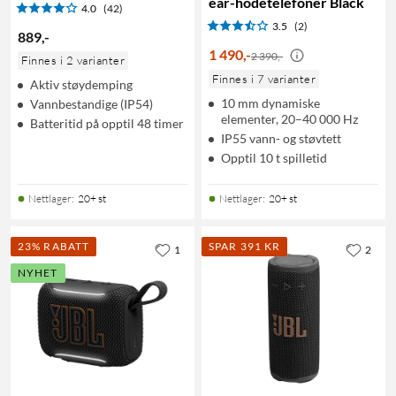
ear-hodetelefoner Black
4.0
(42)
3.5
(2)
889
,
-
1 490
,
-
2 390,-
Finnes i 2 varianter
Finnes i 7 varianter
Aktiv støydemping
10 mm dynamiske
Vannbestandige (IP54)
elementer, 20–40 000 Hz
Batteritid på opptil 48 timer
IP55 vann- og støvtett
Opptil 10 t spilletid
Nettlager
:
20+ st
Nettlager
:
20+ st
23% RABATT
SPAR 391 KR
1
2
NYHET