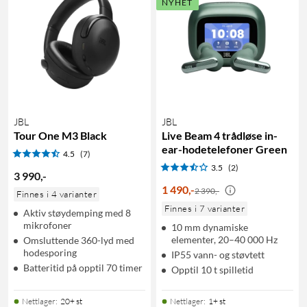
NYHET
JBL
JBL
Tour One M3 Black
Live Beam 4 trådløse in-
ear-hodetelefoner Green
4.5
(7)
3.5
(2)
3 990
,
-
1 490
,
-
2 390,-
Finnes i 4 varianter
Finnes i 7 varianter
Aktiv støydemping med 8
mikrofoner
10 mm dynamiske
elementer, 20–40 000 Hz
Omsluttende 360-lyd med
hodesporing
IP55 vann- og støvtett
Batteritid på opptil 70 timer
Opptil 10 t spilletid
Nettlager
:
20+ st
Nettlager
:
1+ st