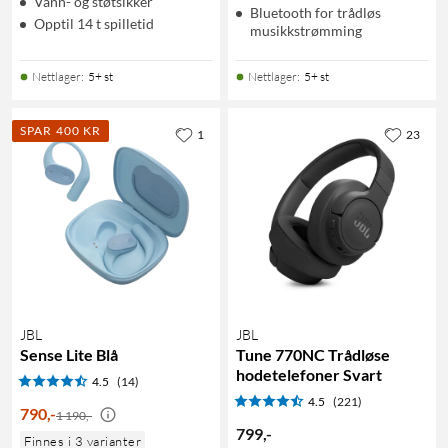
Vann- og støtsikker
Bluetooth for trådløs
Opptil 14 t spilletid
musikkstrømming
Nettlager
:
5+ st
Nettlager
:
5+ st
SPAR 400 KR
1
23
JBL
JBL
Sense Lite Blå
Tune 770NC Trådløse
hodetelefoner Svart
4.5
(14)
4.5
(221)
790
,
-
1 190,-
799
,
-
Finnes i 3 varianter