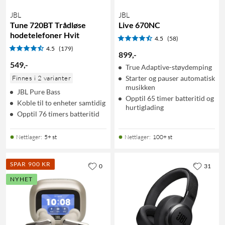
JBL
JBL
Tune 720BT Trådløse
Live 670NC
hodetelefoner Hvit
4.5
(58)
4.5
(179)
899
,
-
549
,
-
True Adaptive-støydemping
Finnes i 2 varianter
Starter og pauser automatisk
musikken
JBL Pure Bass
Opptil 65 timer batteritid og
Koble til to enheter samtidig
hurtiglading
Opptil 76 timers batteritid
Nettlager
:
5+ st
Nettlager
:
100+ st
SPAR 900 KR
0
31
NYHET