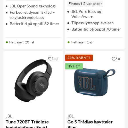
Finnes i 2 varianter
JBL OpenSound-teknologi
JBL Pure Bass og
Forbedret dynamisk lyd –
VoiceAware
selvjusterende bass
Tilpass lytteopplevelsen
Batteritid på opptil 32 timer
Batteritid på opptil 70 timer
Nettlager
:
20+ st
Nettlager
:
1 st
23% RABATT
22
0
NYHET
JBL
JBL
Tune 720BT Trådløse
Go 5 Trådløs høyttaler
hodetelefoner Svart
Blue