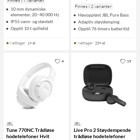
Finnes i 7 varianter
Finnes i 2 varianter
10 mm dynamiske
elementer, 20–40 000 Hz
Høyoppløst JBL Pure Bass
IP55 vann- og støvtett
Adaptiv støydemping
Opptil 10 t spilletid
Opptil 76 timers batteritid
Nettlager
:
1+ st
Nettlager
:
20+ st
4
19
JBL
JBL
Tune 770NC Trådløse
Live Pro 2 Støydempende
hodetelefoner Hvit
trådløse hodetelefoner