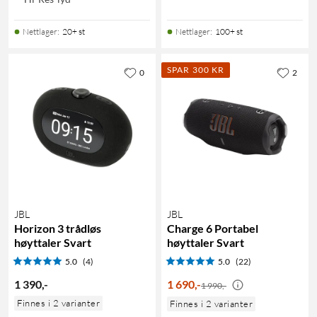
Nettlager
:
20+ st
Nettlager
:
100+ st
SPAR 300 KR
0
2
JBL
JBL
Horizon 3 trådløs
Charge 6 Portabel
høyttaler Svart
høyttaler Svart
5.0
(4)
5.0
(22)
1 390
,
-
1 690
,
-
1 990,-
Finnes i 2 varianter
Finnes i 2 varianter