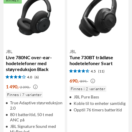
NYHET
JBL
JBL
Live 780NC over-ear-
Tune 730BT trådløse
hodetelefoner med
hodetelefoner Svart
støyreduksjon Black
4.5
(11)
4.0
(6)
690
,
-
899,-
1 490
,
-
2 390,-
Finnes i 2 varianter
Finnes i 7 varianter
JBL Pure Bass
True Adaptive støyreduksjon
Koble til to enheter samtidig
2.0
Opptil 76 timers batteritid
80 t batteritid, 50 t med
ANC på
JBL Signature Sound med
Hi-Res-lyd