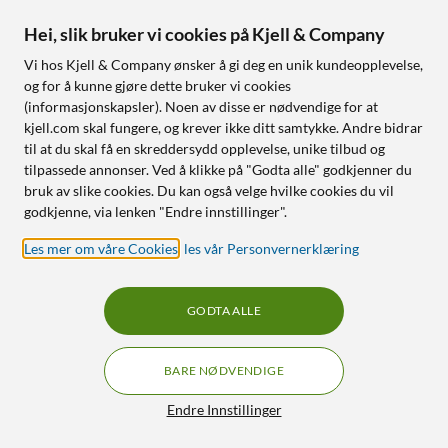
JBL Pure Bass
Smart ladeetui med
Hei, slik bruker vi cookies på Kjell & Company
touchskjerm
Trådløs lading og opptil 50 t
Vi hos Kjell & Company ønsker å gi deg en unik kundeopplevelse,
batteritid
og for å kunne gjøre dette bruker vi cookies
(informasjonskapsler). Noen av disse er nødvendige for at
Nettlager
:
20+ st
Nettlager
:
100+ st
kjell.com skal fungere, og krever ikke ditt samtykke. Andre bidrar
til at du skal få en skreddersydd opplevelse, unike tilbud og
tilpassede annonser. Ved å klikke på "Godta alle" godkjenner du
2
0
bruk av slike cookies. Du kan også velge hvilke cookies du vil
godkjenne, via lenken "Endre innstillinger".
Les mer om våre Cookies
,
les vår Personvernerklæring
GODTA ALLE
BARE NØDVENDIGE
JBL
JBL
Live Buds 3 Trådløse
Tune Flex 2 Svart
Filtre
Endre Innstillinger
hodetelefoner Svart
4.0
(42)