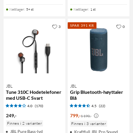
Nettlager
:
5+ st
Nettlager
:
1 st
SPAR 391 KR
3
0
JBL
JBL
Tune 310C Hodetelefoner
Grip Bluetooth-høyttaler
med USB-C Svart
Blå
4.0
(170)
4.5
(22)
249
,
-
799
,
-
1 190,-
Finnes i 2 varianter
Finnes i 3 varianter
JBL Pure Bass-lyd
Kraftfull JBL Pro Sound