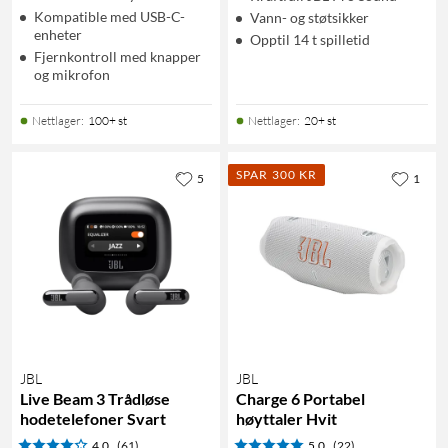
Kompatible med USB-C-
Vann- og støtsikker
enheter
Opptil 14 t spilletid
Fjernkontroll med knapper
og mikrofon
Nettlager
:
100+ st
Nettlager
:
20+ st
SPAR 300 KR
5
1
JBL
JBL
Live Beam 3 Trådløse
Charge 6 Portabel
hodetelefoner Svart
høyttaler Hvit
4.0
(61)
5.0
(22)