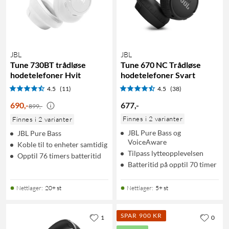
JBL
JBL
Tune 730BT trådløse
Tune 670 NC Trådløse
hodetelefoner Hvit
hodetelefoner Svart
4.5
(11)
4.5
(38)
690
,
-
677
,
-
899,-
Finnes i 2 varianter
Finnes i 2 varianter
JBL Pure Bass og
JBL Pure Bass
VoiceAware
Koble til to enheter samtidig
Tilpass lytteopplevelsen
Opptil 76 timers batteritid
Batteritid på opptil 70 timer
Nettlager
:
20+ st
Nettlager
:
5+ st
SPAR 900 KR
1
0