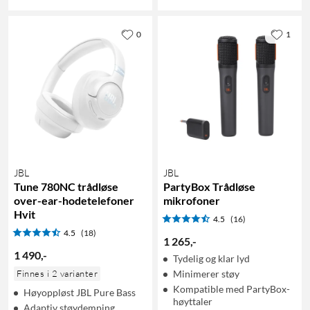
0
1
JBL
JBL
Tune 780NC trådløse
PartyBox Trådløse
over-ear-hodetelefoner
mikrofoner
Hvit
4.5
(16)
4.5
(18)
1 265
,
-
1 490
,
-
Tydelig og klar lyd
Finnes i 2 varianter
Minimerer støy
Kompatible med PartyBox-
Høyoppløst JBL Pure Bass
høyttaler
Adaptiv støydemping