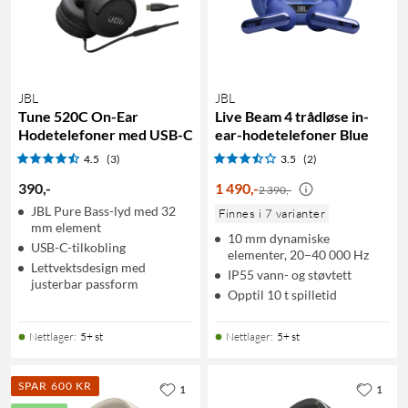
JBL
JBL
Tune 520C On-Ear
Live Beam 4 trådløse in-
Hodetelefoner med USB-C
ear-hodetelefoner Blue
4.5
(3)
3.5
(2)
390
,
-
1 490
,
-
2 390,-
JBL Pure Bass-lyd med 32
Finnes i 7 varianter
mm element
10 mm dynamiske
USB-C-tilkobling
elementer, 20–40 000 Hz
Lettvektsdesign med
IP55 vann- og støvtett
justerbar passform
Opptil 10 t spilletid
Nettlager
:
5+ st
Nettlager
:
5+ st
SPAR 600 KR
1
1