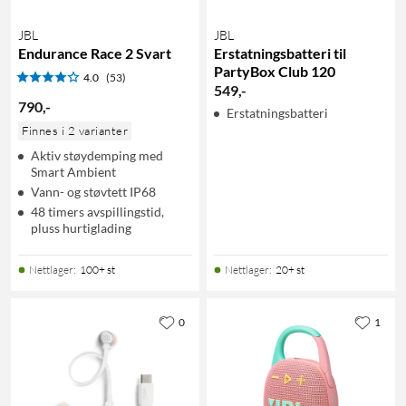
JBL
JBL
Endurance Race 2 Svart
Erstatningsbatteri til
PartyBox Club 120
4.0
(53)
549
,
-
790
,
-
Erstatningsbatteri
Finnes i 2 varianter
Aktiv støydemping med
Smart Ambient
Vann- og støvtett IP68
48 timers avspillingstid,
pluss hurtiglading
Nettlager
:
100+ st
Nettlager
:
20+ st
0
1