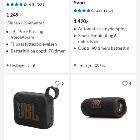
Svart
4.5
(221)
4.0
(187)
1 249
,
-
1 490
,
-
Finnes i 2 varianter
Automatisk støydemping
JBL Pure Bass og
Smart Ambient og 6
VoiceAware
mikrofoner
Tilpass lytteopplevelsen
Opptil 40 timers batteritid
Batteritid på opptil 70 timer
Nettlager
:
5+ st
Nettlager
:
20+ st
5
4