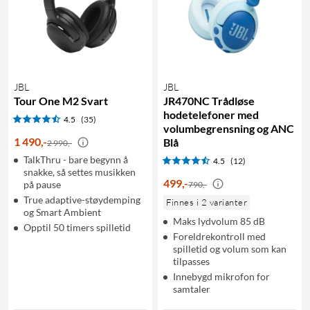
JBL
JBL
Tour One M2 Svart
JR470NC Trådløse
hodetelefoner med
4.5
(35)
volumbegrensning og ANC
1 490
,
-
Blå
2 990,-
TalkThru - bare begynn å
4.5
(12)
snakke, så settes musikken
499
,
-
på pause
790,-
True adaptive-støydemping
Finnes i 2 varianter
og Smart Ambient
Maks lydvolum 85 dB
Opptil 50 timers spilletid
Foreldrekontroll med
spilletid og volum som kan
tilpasses
Innebygd mikrofon for
samtaler