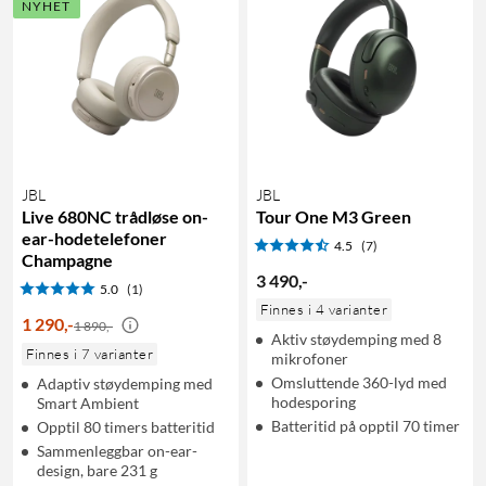
NYHET
JBL
JBL
Live 680NC trådløse on-
Tour One M3 Green
ear-hodetelefoner
4.5
(7)
Champagne
3 490
,
-
5.0
(1)
Finnes i 4 varianter
1 290
,
-
1 890,-
Aktiv støydemping med 8
Finnes i 7 varianter
mikrofoner
Omsluttende 360-lyd med
Adaptiv støydemping med
hodesporing
Smart Ambient
Batteritid på opptil 70 timer
Opptil 80 timers batteritid
Sammenleggbar on-ear-
design, bare 231 g