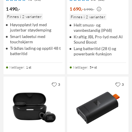
1 490
,
-
1 690
,
-
1 990,-
Finnes i 2 varianter
Finnes i 2 varianter
Høyoppløst lyd med
Helt smuss- og
justerbar støydemping
vannbestandig (IP68)
Smart ladeetui med
Kraftig JBL Pro-lyd med AI
touchskjerm
Sound Boost
Trådløs lading og opptil 48 t
Lang batteritid (28 t) og
batteritid
powerbank-funksjon
Nettlager
:
1 st
Nettlager
:
5+ st
3
3