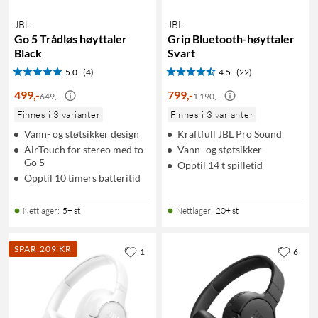
JBL
JBL
Go 5 Trådløs høyttaler
Grip Bluetooth-høyttaler
Black
Svart
5.0
(4)
4.5
(22)
499
,
-
799
,
-
649,-
1 190,-
Finnes i 3 varianter
Finnes i 3 varianter
Vann- og støtsikker design
Kraftfull JBL Pro Sound
AirTouch for stereo med to
Vann- og støtsikker
Go 5
Opptil 14 t spilletid
Opptil 10 timers batteritid
Nettlager
:
5+ st
Nettlager
:
20+ st
SPAR 209 KR
1
6