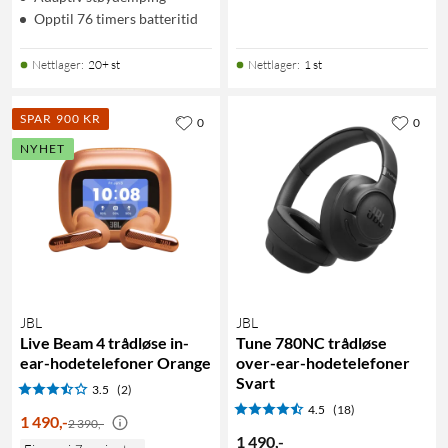
Opptil 76 timers batteritid
Nettlager
:
20+ st
Nettlager
:
1 st
SPAR 900 KR
0
0
NYHET
JBL
JBL
Live Beam 4 trådløse in-
Tune 780NC trådløse
ear-hodetelefoner Orange
over-ear-hodetelefoner
Svart
3.5
(2)
4.5
(18)
1 490
,
-
2 390,-
1 490
,
-