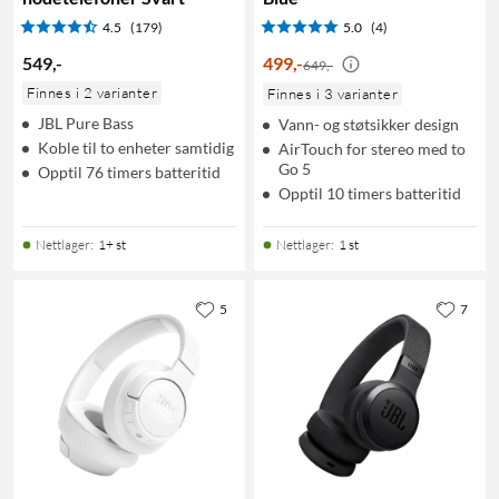
4.5
(179)
5.0
(4)
549
,
-
499
,
-
649,-
Finnes i 2 varianter
Finnes i 3 varianter
JBL Pure Bass
Vann- og støtsikker design
Koble til to enheter samtidig
AirTouch for stereo med to
Go 5
Opptil 76 timers batteritid
Opptil 10 timers batteritid
Nettlager
:
1+ st
Nettlager
:
1 st
5
7