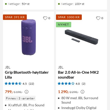
Nettlager
:
50+ st
Nettlager
:
100+ st
SPAR 391 KR
SPAR 1000 KR
0
0
NYHET
JBL
JBL
Grip Bluetooth-høyttaler
Bar 2.0 All-in-One MK2
Lilla
soundbar
4.5
(22)
4.0
(2)
799
,
-
1 290
,
-
1 190,-
2 290,-
80 W med JBL Surround
Finnes i 3 varianter
Sound
Kraftfull JBL Pro Sound
Innebygd Dolby Digital