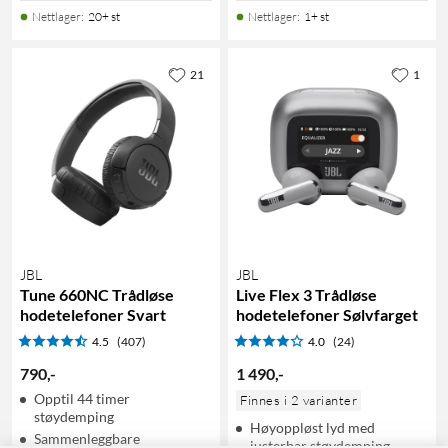
Nettlager
:
20+ st
Nettlager
:
1+ st
21
1
JBL
JBL
Tune 660NC Trådløse
Live Flex 3 Trådløse
hodetelefoner Svart
hodetelefoner Sølvfarget
4.5
(407)
4.0
(24)
790
,
-
1 490
,
-
Opptil 44 timer
Finnes i 2 varianter
støydemping
Høyoppløst lyd med
Sammenleggbare
justerbar støydemping