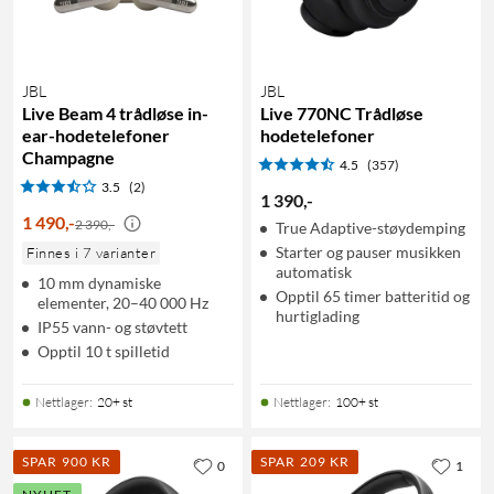
JBL
JBL
Live Beam 4 trådløse in-
Live 770NC Trådløse
ear-hodetelefoner
hodetelefoner
Champagne
4.5
(357)
3.5
(2)
1 390
,
-
1 490
,
-
2 390,-
True Adaptive-støydemping
Starter og pauser musikken
Finnes i 7 varianter
automatisk
10 mm dynamiske
Opptil 65 timer batteritid og
elementer, 20–40 000 Hz
hurtiglading
IP55 vann- og støvtett
Opptil 10 t spilletid
Nettlager
:
20+ st
Nettlager
:
100+ st
SPAR 900 KR
SPAR 209 KR
0
1