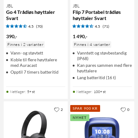
JBL
JBL
Go 4 Trådløs høyttaler
Flip 7 Portabel trådløs
Svart
høyttaler Svart
4.5
(70)
4.5
(71)
390
,
-
1 490
,
-
Finnes i 2 varianter
Finnes i 4 varianter
Vann- og støvtett
Vanntett og støvbestandig
(IP68)
Koble til flere høyttalere
med Auracast
Kan pares sammen med flere
høyttalere
Opptil 7 timers batteritid
Lang batteritid (16 t)
Nettlager
:
5+ st
Nettlager
:
100+ st
SPAR 900 KR
2
0
NYHET