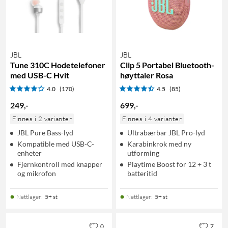
JBL
JBL
Tune 310C Hodetelefoner
Clip 5 Portabel Bluetooth-
med USB-C Hvit
høyttaler Rosa
4.0
(170)
4.5
(85)
249
,
-
699
,
-
Finnes i 2 varianter
Finnes i 4 varianter
JBL Pure Bass-lyd
Ultrabærbar JBL Pro-lyd
Kompatible med USB-C-
Karabinkrok med ny
enheter
utforming
Fjernkontroll med knapper
Playtime Boost for 12 + 3 t
og mikrofon
batteritid
Nettlager
:
5+ st
Nettlager
:
5+ st
0
7