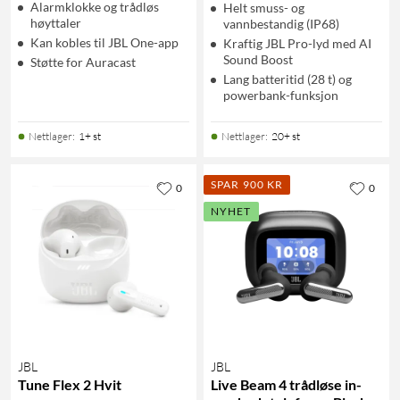
Alarmklokke og trådløs
Helt smuss- og
høyttaler
vannbestandig (IP68)
Kan kobles til JBL One-app
Kraftig JBL Pro-lyd med AI
Sound Boost
Støtte for Auracast
Lang batteritid (28 t) og
powerbank-funksjon
Nettlager
:
1+ st
Nettlager
:
20+ st
SPAR 900 KR
0
0
NYHET
JBL
JBL
Tune Flex 2 Hvit
Live Beam 4 trådløse in-