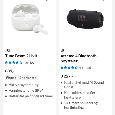
JBL
JBL
Tune Beam 2 Hvit
Xtreme 4 Bluetooth-
høyttaler
4.0
(57)
4.5
(28)
889
,
-
3 227
,
-
Finnes i 2 varianter
Kraftig lyd med AI Sound
Aktiv støydemping
Boost
Vannbestandige (IP54)
Kan kobles med flere
Batteritid på opptil 48 timer
høyttalere
24 timers spilletid og
hurtiglading