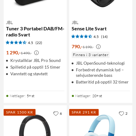
JBL
JBL
Tuner 3 Portabel DAB/FM-
Sense Lite Svart
radio Svart
4.5
(14)
4.5
(22)
790
,
-
1 190,-
1 290
,
-
1 490,-
Finnes i 3 varianter
Krystallklar JBL Pro Sound
JBL OpenSound-teknologi
Spilletid på opptil 15 timer
Forbedret dynamisk lyd –
Vanntett og støvtett
selvjusterende bass
Batteritid på opptil 32 timer
Nettlager
:
5+ st
Nettlager
:
20+ st
SPAR 1500 KR
SPAR 291 KR
6
2