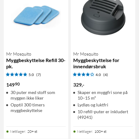
Mr Mosquito
Mr Mosquito
Myggbeskyttelse Refill 30-
Myggbeskyttelse for
pk.
innendørsbruk
5.0
(7)
4.0
(4)
90
149
329
,
-
30 puter med stoff som
Skaper en myggfri sone på
myggen ikke liker
10–15 m²
Opptil 300 timers
Lydløs og luktfri
myggbeskyttelse
10 refill-puter er inkludert
(49241)
Nettlager
:
20+ st
Nettlager
:
100+ st