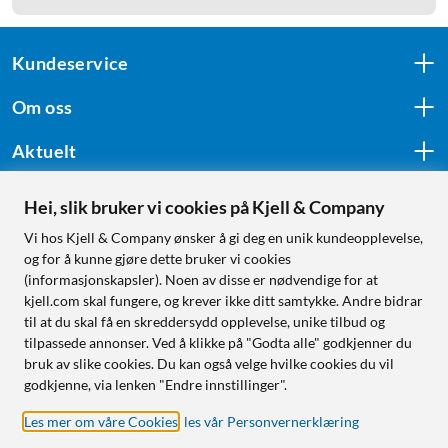
Kundeservice
Om oss
Aktuelt
Hei, slik bruker vi cookies på Kjell & Company
Følg oss
Vi hos Kjell & Company ønsker å gi deg en unik kundeopplevelse,
og for å kunne gjøre dette bruker vi cookies
(informasjonskapsler). Noen av disse er nødvendige for at
kjell.com skal fungere, og krever ikke ditt samtykke. Andre bidrar
Handle fra:
til at du skal få en skreddersydd opplevelse, unike tilbud og
tilpassede annonser. Ved å klikke på "Godta alle" godkjenner du
Sverige
bruk av slike cookies. Du kan også velge hvilke cookies du vil
Norge
godkjenne, via lenken "Endre innstillinger".
Les mer om våre Cookies
,
les vår Personvernerklæring