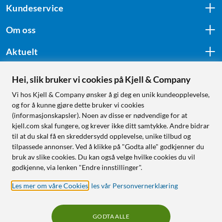
Kundeservice
Om oss
Aktuelt
Hei, slik bruker vi cookies på Kjell & Company
Følg oss
Vi hos Kjell & Company ønsker å gi deg en unik kundeopplevelse,
og for å kunne gjøre dette bruker vi cookies
(informasjonskapsler). Noen av disse er nødvendige for at
kjell.com skal fungere, og krever ikke ditt samtykke. Andre bidrar
Handle fra:
til at du skal få en skreddersydd opplevelse, unike tilbud og
tilpassede annonser. Ved å klikke på "Godta alle" godkjenner du
Sverige
bruk av slike cookies. Du kan også velge hvilke cookies du vil
Norge
godkjenne, via lenken "Endre innstillinger".
Les mer om våre Cookies
,
les vår Personvernerklæring
GODTA ALLE