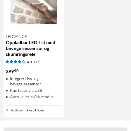
LEDVANCE
Oppladbar LED-list med
bevegelsessensor og
skumringsrele
4.0
(75)
90
399
Integrert lys- og
bevegelsessensor
Kan lades via USB
Auto- eller av/på-modus
Nettlager
:
Ikke på lager