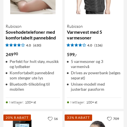
Rubicson
Rubicson
Sovehodetelefoner med
Varmevest med 5
komfortabelt pannebånd
varmesoner
4.0
(630)
4.0
(136)
90
249
599
,
-
Perfekt for hvit støy, musikk
5 varmesoner og 3
og lydbøker
varmenivå
Komfortabelt pannebånd
Drives av powerbank (selges
som stenger ute lys
separat)
Bluetooth-tilkobling til
Unisex-modell med
mobilen
justerbar passform
Nettlager
:
100+ st
Nettlager
:
100+ st
20% RABATT
33% RABATT
16
709