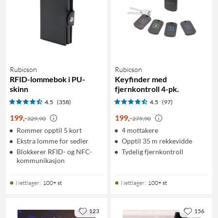
Rubicson
Rubicson
RFID-lommebok i PU-
Keyfinder med
skinn
fjernkontroll 4-pk.
4.5
(358)
4.5
(97)
199
,
-
199
,
-
329,90
279,90
Rommer opptil 5 kort
4 mottakere
Ekstra lomme for sedler
Opptil 35 m rekkevidde
Blokkerer RFID- og NFC-
Tydelig fjernkontroll
kommunikasjon
Nettlager
:
100+ st
Nettlager
:
100+ st
123
156