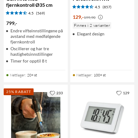
fjernkontroll Ø35 cm
4.5
(857)
4.5
(569)
129
,
-
199,90
799
,
-
Finnes i 2 varianter
Endre vifteinnstillingene på
Elegant design
avstand med medfølgende
fjernkontroll
Oscillerer og har tre
hastighetsinnstillinger
Timer for opptil 8 t
Nettlager
:
20+ st
Nettlager
:
100+ st
25% RABATT
233
129