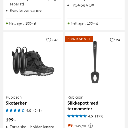
separat)
IP54 og VOX
Regulerbar varme
Nettlager
:
100+ st
Nettlager
:
100+ st
33% RABATT
346
24
Rubicson
Rubicson
Skotørker
Slikkepott med
termometer
4.0
(548)
4.5
(177)
199
,
-
99
,
-
149,90
Tørre sko – holder lengre