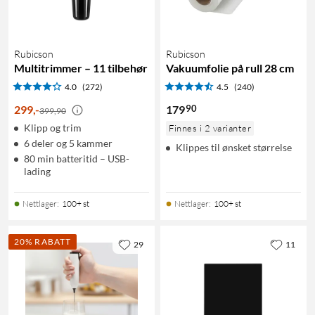
Rubicson
Rubicson
Multitrimmer – 11 tilbehør
Vakuumfolie på rull 28 cm
4.0
(272)
4.5
(240)
90
299
,
-
179
399,90
Klipp og trim
Finnes i 2 varianter
6 deler og 5 kammer
Klippes til ønsket størrelse
80 min batteritid – USB-
lading
Nettlager
:
100+ st
Nettlager
:
100+ st
20% RABATT
29
11