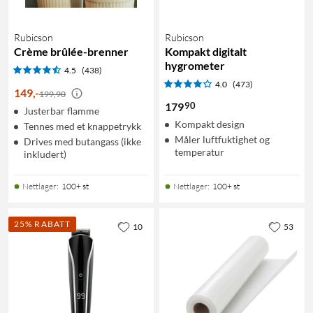
Rubicson
Rubicson
Crème brûlée-brenner
Kompakt digitalt
hygrometer
4.5
(438)
4.0
(473)
149
,
-
199,90
90
179
Justerbar flamme
Kompakt design
Tennes med et knappetrykk
Måler luftfuktighet og
Drives med butangass (ikke
temperatur
inkludert)
Nettlager
:
100+ st
Nettlager
:
100+ st
25% RABATT
10
53