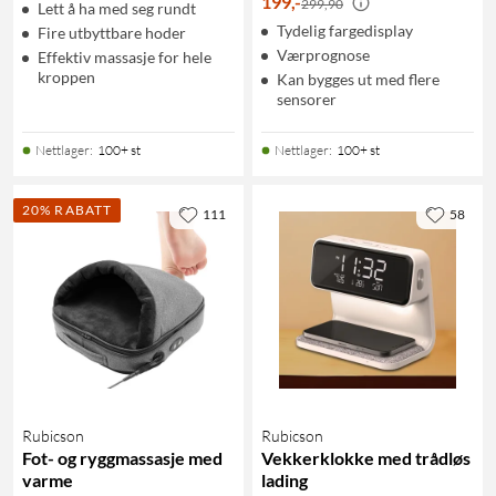
199
,
-
299,90
Lett å ha med seg rundt
Tydelig fargedisplay
Fire utbyttbare hoder
Værprognose
Effektiv massasje for hele
kroppen
Kan bygges ut med flere
sensorer
Nettlager
:
100+ st
Nettlager
:
100+ st
20% RABATT
111
58
Rubicson
Rubicson
Fot- og ryggmassasje med
Vekkerklokke med trådløs
varme
lading