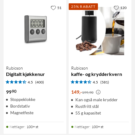
25% RABATT
51
120
Rubicson
Rubicson
Digitalt kjøkkenur
kaffe- og krydderkvern
4.5
(400)
4.5
(581)
90
99
149
,
-
199,90
Stoppeklokke
Kan også male krydder
Bordstativ
Rustfritt stål
Magnetfeste
55 g kapasitet
Nettlager
:
100+ st
Nettlager
:
100+ st