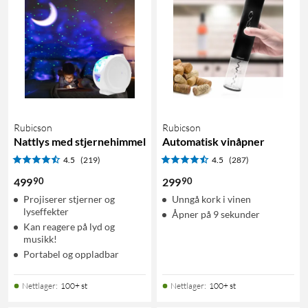
Rubicson
Rubicson
Nattlys med stjernehimmel
Automatisk vinåpner
4.5
(219)
4.5
(287)
90
90
499
299
Projiserer stjerner og
Unngå kork i vinen
lyseffekter
Åpner på 9 sekunder
Kan reagere på lyd og
musikk!
Portabel og oppladbar
Nettlager
:
100+ st
Nettlager
:
100+ st