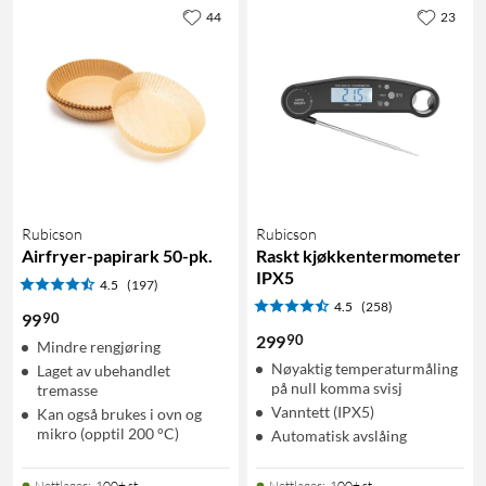
44
23
Rubicson
Rubicson
Airfryer-papirark 50-pk.
Raskt kjøkkentermometer
IPX5
4.5
(197)
4.5
(258)
90
99
90
299
Mindre rengjøring
Nøyaktig temperaturmåling
Laget av ubehandlet
på null komma svisj
tremasse
Vanntett (IPX5)
Kan også brukes i ovn og
mikro (opptil 200 °C)
Automatisk avslåing
Nettlager
:
100+ st
Nettlager
:
100+ st