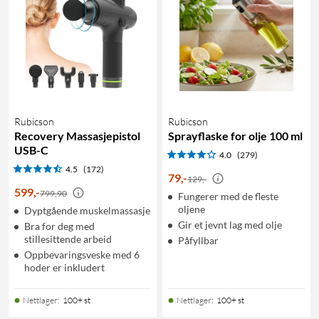
Rubicson
Rubicson
Recovery Massasjepistol
Sprayflaske for olje 100 ml
USB-C
4.0
(279)
4.5
(172)
79
,
-
129,-
599
,
-
799,90
Fungerer med de fleste
oljene
Dyptgående muskelmassasje
Gir et jevnt lag med olje
Bra for deg med
stillesittende arbeid
Påfyllbar
Oppbevaringsveske med 6
hoder er inkludert
Nettlager
:
100+ st
Nettlager
:
100+ st