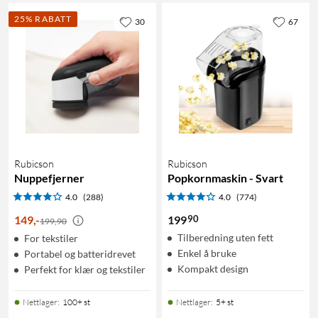
25% RABATT
30
67
Rubicson
Rubicson
Nuppefjerner
Popkornmaskin - Svart
4.0
(288)
4.0
(774)
90
149
,
-
199
199,90
Tilberedning uten fett
For tekstiler
Enkel å bruke
Portabel og batteridrevet
Kompakt design
Perfekt for klær og tekstiler
Nettlager
:
100+ st
Nettlager
:
5+ st