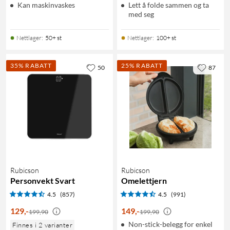
Kan maskinvaskes
Lett å folde sammen og ta
med seg
Nettlager
:
50+ st
Nettlager
:
100+ st
35% RABATT
25% RABATT
50
87
Rubicson
Rubicson
Personvekt Svart
Omelettjern
4.5
(857)
4.5
(991)
129
,
-
149
,
-
199,90
199,90
Non-stick-belegg for enkel
Finnes i 2 varianter