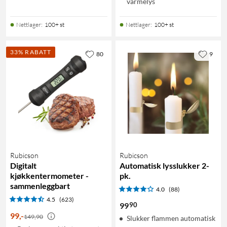
varmelys
Nettlager
:
100+ st
Nettlager
:
100+ st
33% RABATT
80
9
Rubicson
Rubicson
Digitalt
Automatisk lysslukker 2-
kjøkkentermometer -
pk.
sammenleggbart
4.0
(88)
4.5
(623)
90
99
99
,
-
149,90
Slukker flammen automatisk