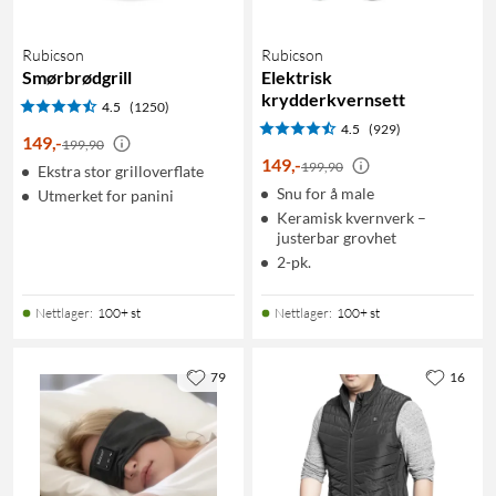
Rubicson
Rubicson
Smørbrødgrill
Elektrisk
krydderkvernsett
4.5
(1250)
4.5
(929)
149
,
-
199,90
149
,
-
199,90
Ekstra stor grilloverflate
Snu for å male
Utmerket for panini
Keramisk kvernverk –
justerbar grovhet
2-pk.
Nettlager
:
100+ st
Nettlager
:
100+ st
79
16