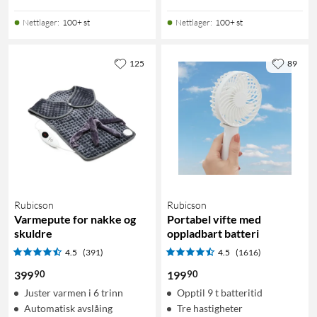
Nettlager
:
100+ st
Nettlager
:
100+ st
125
89
Rubicson
Rubicson
Varmepute for nakke og
Portabel vifte med
skuldre
oppladbart batteri
4.5
(391)
4.5
(1616)
90
90
399
199
Juster varmen i 6 trinn
Opptil 9 t batteritid
Automatisk avslåing
Tre hastigheter