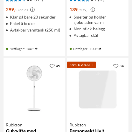
299
,
-
139
,
-
399,90
279,-
Klar på bare 20 sekunder
Smelter og holder
sjokoladen varm
Enkel å bruke
Non-stick-belegg
Avtakbar vanntank (250 ml)
Avtagbar skål
Nettlager
:
100+ st
Nettlager
:
100+ st
35% RABATT
49
84
Rubicson
Rubicson
Gulvvifte med
Personvekt Hvit