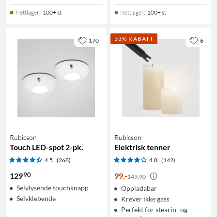
Nettlager
:
100+ st
Nettlager
:
100+ st
33% RABATT
170
6
Rubicson
Rubicson
Touch LED-spot 2-pk.
Elektrisk tenner
4.5
(268)
4.0
(142)
90
129
99
,
-
149,90
Selvlysende touchknapp
Oppladabar
Selvklebende
Krever ikke gass
Perfekt for stearin- og