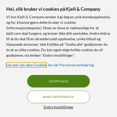
Stor og tydelig fargeskjerm
Finnes i 3 varianter
med grafikk
Hei, slik bruker vi cookies på Kjell & Company
Temperatur og luftfuktighet
Vi hos Kjell & Company ønsker å gi deg en unik kundeopplevelse,
i 4 soner
og for å kunne gjøre dette bruker vi cookies
Værprognose og trender
basert på lufttrykk
(informasjonskapsler). Noen av disse er nødvendige for at
kjell.com skal fungere, og krever ikke ditt samtykke. Andre bidrar
til at du skal få en skreddersydd opplevelse, unike tilbud og
Nettlager
:
100+ st
Nettlager
:
100+ st
tilpassede annonser. Ved å klikke på "Godta alle" godkjenner du
bruk av slike cookies. Du kan også velge hvilke cookies du vil
33% RABATT
46
41
godkjenne, via lenken "Endre innstillinger".
Les mer om våre Cookies
,
les vår Personvernerklæring
GODTA ALLE
BARE NØDVENDIGE
Filtre
Endre Innstillinger
Rubicson
Rubicson
Termometer og
Churrosjern