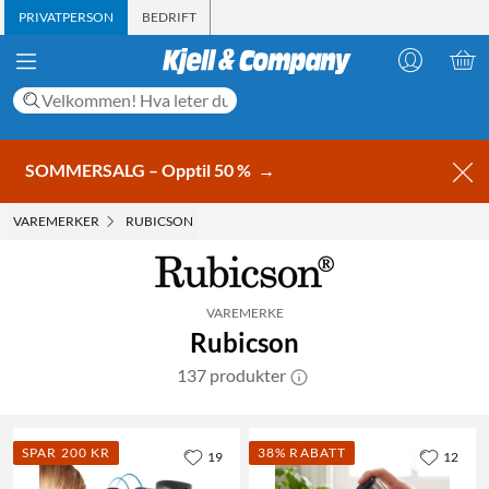
PRIVATPERSON
BEDRIFT
SOMMERSALG – Opptil 50 %
→
VAREMERKER
RUBICSON
VAREMERKE
Rubicson
137 produkter
SPAR 200 KR
38% RABATT
19
12