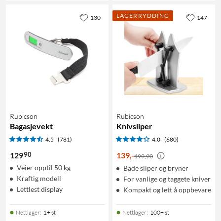
LAGERRYDDING
130
147
Rubicson
Rubicson
Bagasjevekt
Knivsliper
4.5
(781)
4.0
(680)
90
129
139
,
-
199,90
Veier opptil 50 kg
Både sliper og bryner
Kraftig modell
For vanlige og taggete kniver
Lettlest display
Kompakt og lett å oppbevare
Nettlager
:
1+ st
Nettlager
:
100+ st