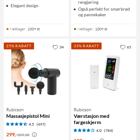
rengjøring
Elegant design
Også perfekt for smørbrød
og pannekaker
Nettlager
:
100+ st
Nettlager
:
100+ st
25% RABATT
33% RABATT
34
65
Rubicson
Rubicson
Massasjepistol Mini
Værstasjon med
fargeskjerm
4.5
(497)
4.0
(784)
299
,
-
399,90