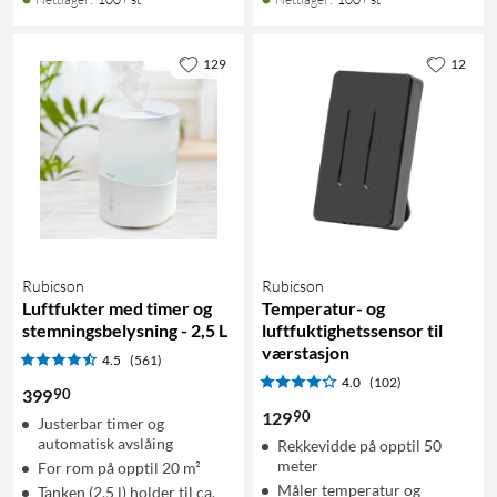
129
12
Rubicson
Rubicson
Luftfukter med timer og
Temperatur- og
stemningsbelysning - 2,5 L
luftfuktighetssensor til
værstasjon
4.5
(561)
4.0
(102)
90
399
90
129
Justerbar timer og
automatisk avslåing
Rekkevidde på opptil 50
meter
For rom på opptil 20 m²
Måler temperatur og
Tanken (2,5 l) holder til ca.