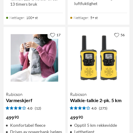
luftfuktighet
13 timers bruk
Nettlager
:
100+ st
Nettlager
:
5+ st
17
56
Rubicson
Rubicson
Varmeskjerf
Walkie-talkie 2-pk. 5 km
4.0
(12)
4.0
(275)
90
90
499
499
Komfortabel fleece
Opptil 5 km rekkevidde
Drives av powerbank (selges
Lettbetjent