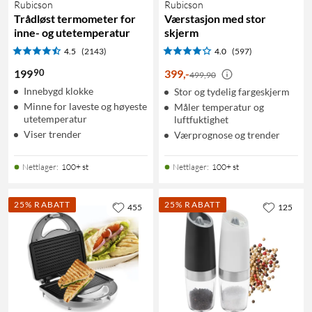
Rubicson
Rubicson
Trådløst termometer for
Værstasjon med stor
inne- og utetemperatur
skjerm
4.5
(2143)
4.0
(597)
90
199
399
,
-
499,90
Innebygd klokke
Stor og tydelig fargeskjerm
Minne for laveste og høyeste
Måler temperatur og
utetemperatur
luftfuktighet
Viser trender
Værprognose og trender
Nettlager
:
100+ st
Nettlager
:
100+ st
25% RABATT
25% RABATT
455
125