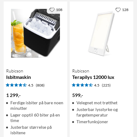
108
128
Rubicson
Rubicson
Isbitmaskin
Terapilys 12000 lux
4.5
(808)
4.5
(225)
1 299
,
-
599
,
-
Ferdige isbiter på bare noen
Velegnet mot trøtthet
minutter
Justerbar lysstyrke og
Lager opptil 60 biter på en
fargetemperatur
time
Timerfunksjoner
Justerbar størrelse på
isbitene