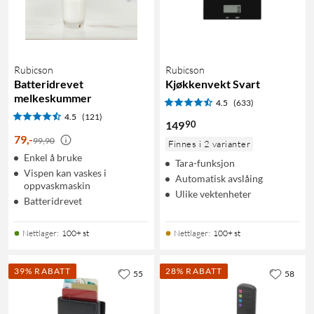
Rubicson
Rubicson
Batteridrevet
Kjøkkenvekt Svart
melkeskummer
4.5
(633)
4.5
(121)
90
149
79
,
-
99,90
Finnes i 2 varianter
Enkel å bruke
Tara-funksjon
Vispen kan vaskes i
Automatisk avslåing
oppvaskmaskin
Ulike vektenheter
Batteridrevet
Nettlager
:
100+ st
Nettlager
:
100+ st
39% RABATT
28% RABATT
55
58