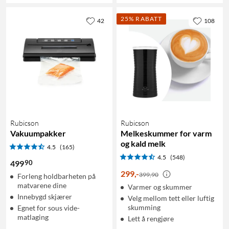
25% RABATT
42
108
Rubicson
Rubicson
Vakuumpakker
Melkeskummer for varm
og kald melk
4.5
(165)
4.5
(548)
90
499
299
,
-
399,90
Forleng holdbarheten på
matvarene dine
Varmer og skummer
Innebygd skjærer
Velg mellom tett eller luftig
skumming
Egnet for sous vide-
matlaging
Lett å rengjøre