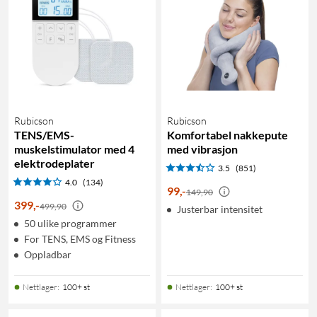
Rubicson
Rubicson
TENS/EMS-
Komfortabel nakkepute
muskelstimulator med 4
med vibrasjon
elektrodeplater
3.5
(851)
4.0
(134)
99
,
-
149,90
399
,
-
499,90
Justerbar intensitet
50 ulike programmer
For TENS, EMS og Fitness
Oppladbar
Nettlager
:
100+ st
Nettlager
:
100+ st