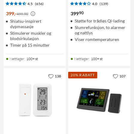
4.5
(656)
4.0
(139)
90
399
,
-
399
499,90
Støtte for trådløs Qi-lading
Shiatsu-inspirert
dypmassasje
Slumrefunksjon, to alarmer
og nattlys
Stimulerer muskler og
blodsirkulasjon
Viser romtemperaturen
Timer på 15 minutter
Nettlager
:
100+ st
Nettlager
:
100+ st
20% RABATT
138
107