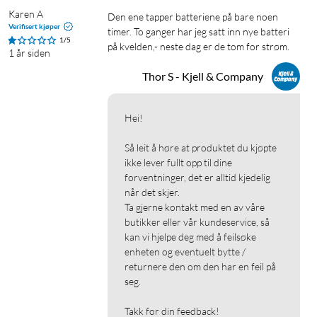
Karen A
Den ene tapper batteriene på bare noen 
Verifisert kjøper
timer. To ganger har jeg satt inn nye batteri 
1/5
på kvelden,- neste dag er de tom for strøm.
1 år siden
Thor S - Kjell & Company
Hei!

Så leit å høre at produktet du kjøpte 
ikke lever fullt opp til dine 
forventninger, det er alltid kjedelig 
når det skjer.

Ta gjerne kontakt med en av våre 
butikker eller vår kundeservice, så 
kan vi hjelpe deg med å feilsøke 
enheten og eventuelt bytte / 
returnere den om den har en feil på 
seg.

Takk for din feedback!