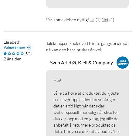
Var anmeldelsen nyttig?
Ja
(
1
)
Nei
(
1
)
Elisabeth 
Taleknappen knakk ved første gangs bruk, så 
Verifisert kjøper
nå kan den bare brukes én vei.
1/5
2 år siden
Sven Arild Ø, Kjell & Company
Hei!

Så leit å høre at produktet du kjøpte 
ikke lever opp til dine forventinger, 
det er altid kipt når det skjer.

Det er spesielt merkelig når slike feil 
dukker opp med en gang, jeg ville da 
anbefalt å returnere produktet da 
dette bør være dekket av både våres 