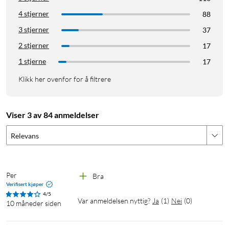
4 stjerner
88
3 stjerner
37
2 stjerner
17
1 stjerne
17
Klikk her ovenfor for å filtrere
Viser 3 av 84 anmeldelser
Relevans
Per
Bra
Verifisert kjøper
4/5
Var anmeldelsen nyttig?
Ja
(
1
)
Nei
(
0
)
10 måneder siden