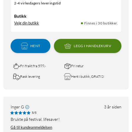
2-4 virkedagers leveringstid
Butikk
Velg din butikk
Finnes i 30 butikker.
HENT
LEGG I HANDLEKURV
Fri frakt fra 599,-
Fri retur
Rask levering
Hent i butikk, GRATIS!
Inger G
3 år siden
5/5
Brukte på festival, lifesaver!
Gå til kundeanmeldelsen