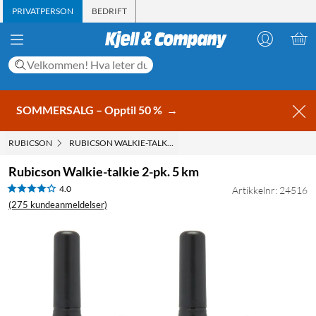
PRIVATPERSON
BEDRIFT
SOMMERSALG – Opptil 50 %
→
RUBICSON
RUBICSON WALKIE-TALKIE 2-PK. 5 KM
Rubicson Walkie-talkie 2-pk. 5 km
4.0
Artikkelnr: 24516
(275 kundeanmeldelser)