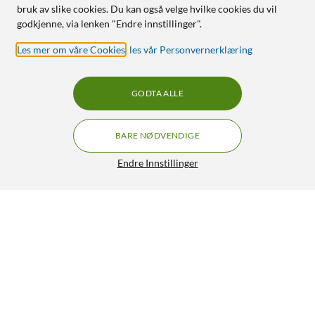
bruk av slike cookies. Du kan også velge hvilke cookies du vil
godkjenne, via lenken "Endre innstillinger".
Les mer om våre Cookies
,
les vår Personvernerklæring
GODTA ALLE
BARE NØDVENDIGE
Endre Innstillinger
Rubicson Walkie-talkie 2-pk. 5 km
499,90
4/5
HENT
LEGG I HANDLEKURV