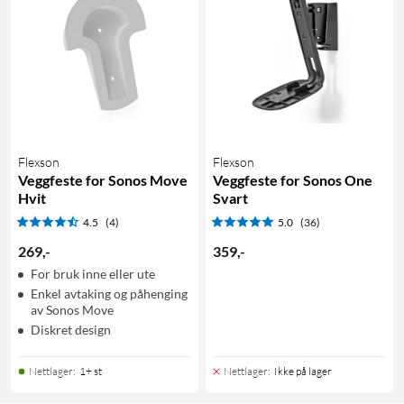
Flexson
Flexson
Veggfeste for Sonos Move
Veggfeste for Sonos One
Hvit
Svart
4.5
(4)
5.0
(36)
269
,
-
359
,
-
For bruk inne eller ute
Enkel avtaking og påhenging
av Sonos Move
Diskret design
Nettlager
:
1+ st
Nettlager
:
Ikke på lager