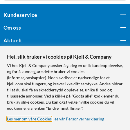
Kundeservice
Om oss
Aktuelt
Hei, slik bruker vi cookies på Kjell & Company
Følg oss
Vi hos Kjell & Company ønsker å gi deg en unik kundeopplevelse,
og for å kunne gjøre dette bruker vi cookies
(informasjonskapsler). Noen av disse er nødvendige for at
kjell.com skal fungere, og krever ikke ditt samtykke. Andre bidrar
Handle fra:
til at du skal få en skreddersydd opplevelse, unike tilbud og
tilpassede annonser. Ved å klikke på "Godta alle" godkjenner du
Sverige
bruk av slike cookies. Du kan også velge hvilke cookies du vil
Norge
godkjenne, via lenken "Endre innstillinger".
Les mer om våre Cookies
,
les vår Personvernerklæring