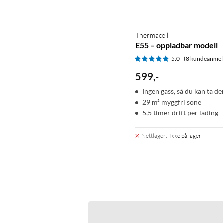
Thermacell
E55 – oppladbar modell
5.0
(8 kundeanmel
599
,
-
Ingen gass, så du kan ta de
29 m² myggfri sone
5,5 timer drift per lading
Nettlager
:
Ikke på lager