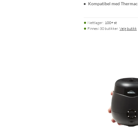
Kompatibel med Thermacel
Nettlager
:
100+ st
Finnes i 30 butikker.
Velg butikk