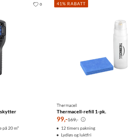
41% RABATT
0
Thermacell
skytter
Thermacell-refill 1-pk.
99
,
-
169,-
e på 20 m²
12 timers pakning
Lydløs og luktfri