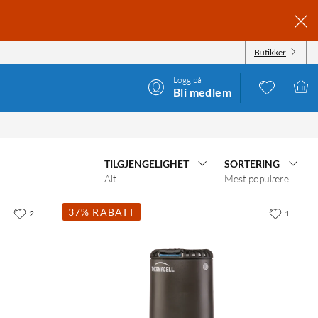
Butikker
Logg på
Bli medlem
TILGJENGELIGHET
SORTERING
Alt
Mest populære
37% RABATT
2
1