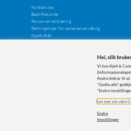
Kontakt oss
Bedriftskunde
Personvernerklæring
Retningslinjer for kameraovervåking
Kjøpsvilkår
EE-avfall
Cookies / informasjonskapsler
Kundeanmeldelser
Hei, slik bruk
Manualer og drivere
Vi hos Kjell & Com
Retur og reklamasjon
(informasjonskapsle
Andre bidrar til at
"Godta alle" godkje
"Endre innstillinge
Les mer om våre C
Endre
Innstillinger