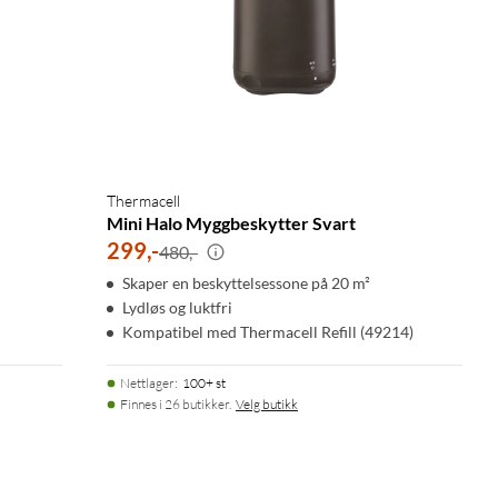
Thermacell
Mini Halo Myggbeskytter Svart
299
,
-
480,-
Skaper en beskyttelsessone på 20 m²
Lydløs og luktfri
Kompatibel med Thermacell Refill (49214)
Nettlager
:
100+ st
Finnes i 26 butikker.
Velg butikk