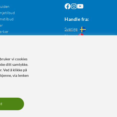
guiden
jetilbud
Handle fra:
mstilbud
er
Sverige
erker
Norge
bruker vi cookies
kke ditt samtykke.
r. Ved å klikke på
dkjenne, via lenken
LE