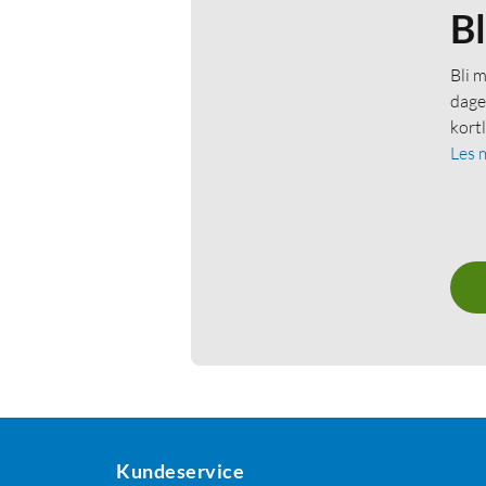
B
Bli 
dage
kort
Les 
Kundeservice