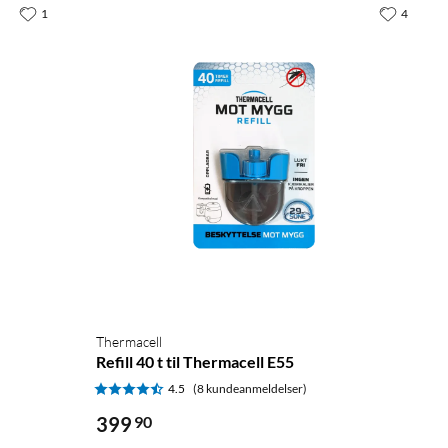
1
4
Thermacell
Refill 40 t til Thermacell E55
4.5
(8 kundeanmeldelser)
399
90