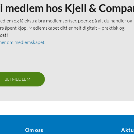
li medlem hos Kjell & Compa
medlem og få ekstra bra medlemspriser, poeng på alt du handler og
rs åpent kjøp. Medlemskapet ditt er helt digitalt – praktisk og
løst!
mer om medlemskapet
BLI MEDLEM
Om oss
Aktu