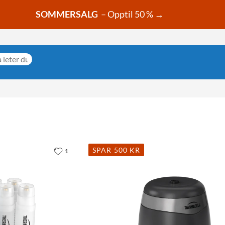
SOMMERSALG
– Opptil 50 % →
SPAR 500 KR
1