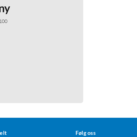
ny
 100
elt
Følg oss