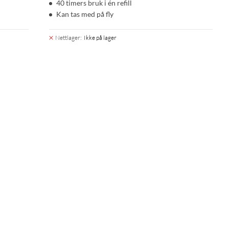
40 timers bruk i én refill
Kan tas med på fly
Nettlager
:
Ikke på lager