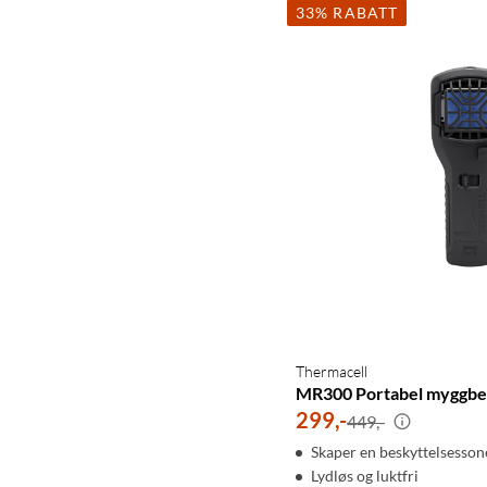
33% RABATT
Thermacell
MR300 Portabel myggbe
299
,
-
449,-
Skaper en beskyttelsesson
Lydløs og luktfri