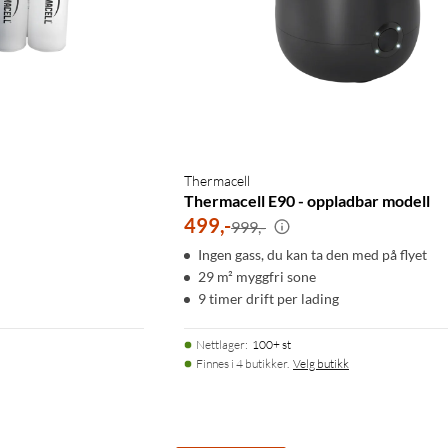
Thermacell
Thermacell E90 - oppladbar modell
499
,
-
999,-
Ingen gass, du kan ta den med på flyet
29 m² myggfri sone
9 timer drift per lading
Nettlager
:
100+ st
Finnes i 4 butikker.
Velg butikk