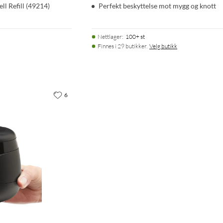
l Refill (49214)
Perfekt beskyttelse mot mygg og knott
Nettlager
:
100+ st
Finnes i 29 butikker.
Velg butikk
6