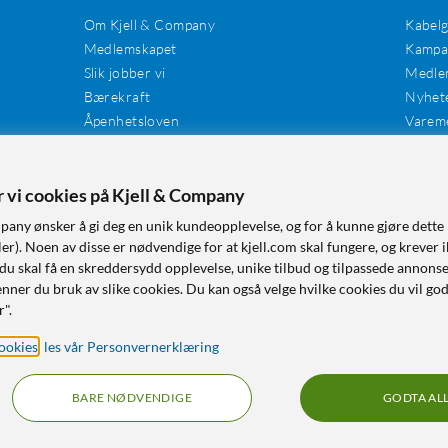
Om Kjell & Company
Kabel
Medlemskapet
Kampan
Slik jobber vi
Medle
Bærekraft
Nyhet
Åpenhetsloven
Varem
Karriere
Våre butikker
Tilgjengelighet
er vi cookies på Kjell & Company
pany ønsker å gi deg en unik kundeopplevelse, og for å kunne gjøre dette 
r). Noen av disse er nødvendige for at kjell.com skal fungere, og krever i
 du skal få en skreddersydd opplevelse, unike tilbud og tilpassede annonse
nner du bruk av slike cookies. Du kan også velge hvilke cookies du vil go
r".
ookies
,
les vår Personvernerklæring
BARE NØDVENDIGE
GODTA AL
RÅD OG TILBEHØR TIL HJEMMEELEKTRONIKK