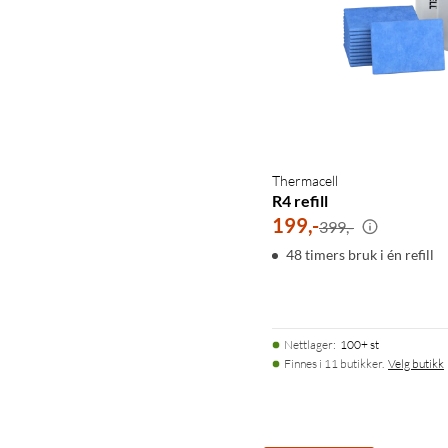
Thermacell
R4 refill
199
,
-
399,-
48 timers bruk i én refill
Nettlager
:
100+ st
Finnes i 11 butikker.
Velg butikk