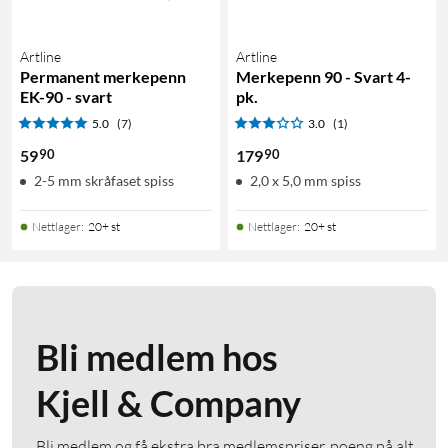
Artline
Artline
Permanent merkepenn
Merkepenn 90 - Svart 4-
EK-90 - svart
pk.
5.0
(7)
3.0
(1)
90
90
59
179
2-5 mm skråfaset spiss
2,0 x 5,0 mm spiss
Nettlager
:
20+ st
Nettlager
:
20+ st
Bli medlem hos
Kjell & Company
Bli medlem og få ekstra bra medlemspriser, poeng på alt