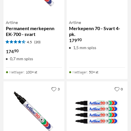
Artline
Artline
Permanent merkepenn
Merkepenn 70 - Svart 4-
EK-700 - svart
pk.
90
179
4.5
(20)
1,5 mm spiss
90
174
0,7 mm spiss
Nettlager
:
100+ st
Nettlager
:
50+ st
3
0