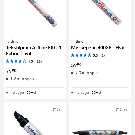
Artline
Artline
Tekstilpenn Artline EKC-1
Merkepenn 400XF - Hvit
Fabric - hvit
5.0
(2)
4.5
(11)
90
59
90
79
2,3 mm spiss
1,2 mm spiss
Nettlager
:
50+ st
Nettlager
:
50+ st
0
30