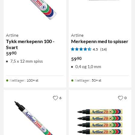
Artline
Artline
Tykk merkepenn 100 -
Merkepenn med to spisser
Svart
4.5
(14)
90
59
90
59
7,5 x 12 mm spiss
0,4 og 1,0 mm
Nettlager
:
100+ st
Nettlager
:
50+ st
6
0