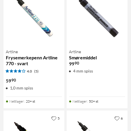
Artline
Artline
Frysemerkepenn Artline
Smøremiddel
770 - svart
90
99
4 mm spiss
4.0
(5)
90
59
1,0 mm spiss
Nettlager
:
20+ st
Nettlager
:
50+ st
5
6