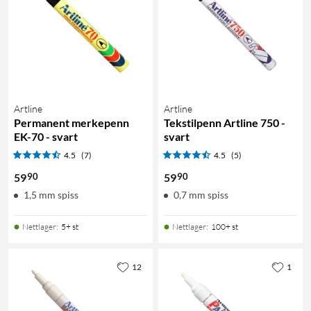
Artline
Artline
Permanent merkepenn
Tekstilpenn Artline 750 -
EK-70 - svart
svart
4.5
(7)
4.5
(5)
90
90
59
59
1,5 mm spiss
0,7 mm spiss
Nettlager
:
5+ st
Nettlager
:
100+ st
12
1