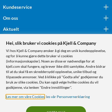
Kundeservice
Om oss
Aktuelt
Hei, slik bruker vi cookies på Kjell & Company
Følg oss
Vi hos Kjell & Company ønsker å gi deg en unik kundeopplevelse,
og for å kunne gjøre dette bruker vi cookies
(informasjonskapsler). Noen av disse er nødvendige for at
kjell.com skal fungere, og krever ikke ditt samtykke. Andre bidrar
Handle fra:
til at du skal få en skreddersydd opplevelse, unike tilbud og
tilpassede annonser. Ved å klikke på "Godta alle" godkjenner du
Sverige
bruk av slike cookies. Du kan også velge hvilke cookies du vil
Norge
godkjenne, via lenken "Endre innstillinger".
Les mer om våre Cookies
,
les vår Personvernerklæring