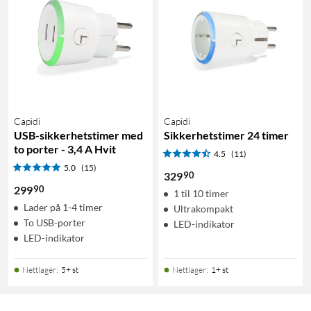
Capidi
Capidi
USB-sikkerhetstimer med
Sikkerhetstimer 24 timer
to porter - 3,4 A Hvit
4.5
(11)
5.0
(15)
90
329
90
299
1 til 10 timer
Lader på 1-4 timer
Ultrakompakt
To USB-porter
LED-indikator
LED-indikator
Nettlager
:
5+ st
Nettlager
:
1+ st