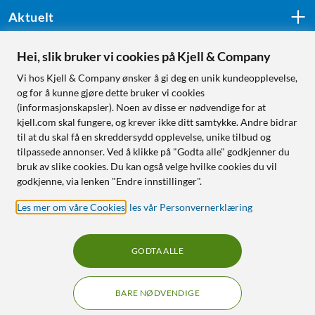
Aktuelt
Hei, slik bruker vi cookies på Kjell & Company
Følg oss
Vi hos Kjell & Company ønsker å gi deg en unik kundeopplevelse,
og for å kunne gjøre dette bruker vi cookies
(informasjonskapsler). Noen av disse er nødvendige for at
kjell.com skal fungere, og krever ikke ditt samtykke. Andre bidrar
Handle fra:
til at du skal få en skreddersydd opplevelse, unike tilbud og
tilpassede annonser. Ved å klikke på "Godta alle" godkjenner du
Sverige
bruk av slike cookies. Du kan også velge hvilke cookies du vil
Norge
godkjenne, via lenken "Endre innstillinger".
Les mer om våre Cookies
,
les vår Personvernerklæring
GODTA ALLE
BARE NØDVENDIGE
RÅD OG TILBEHØR TIL