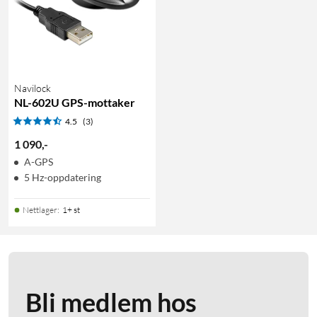
Navilock
NL-602U GPS-mottaker
4.5
(3)
1 090
,
-
A-GPS
5 Hz-oppdatering
Nettlager
:
1+ st
Bli medlem hos