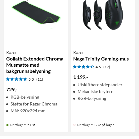
Razer
Razer
Goliath Extended Chroma
Naga Trinity Gaming-mus
Musmatte med
4.5
(17)
bakgrunnsbelysning
1 199
,
-
5.0
(11)
Utskiftbare sidepaneler
729
,
-
Mekaniske brytere
RGB-belysning
RGB-belysning
Støtte for Razer Chroma
Mål: 920x294 mm
Nettlager
:
5+ st
Nettlager
:
Ikke på lager