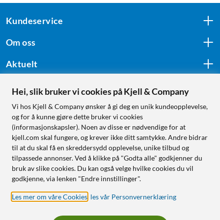
Kundeservice
Om oss
Aktuelt
Hei, slik bruker vi cookies på Kjell & Company
Følg oss
Vi hos Kjell & Company ønsker å gi deg en unik kundeopplevelse,
og for å kunne gjøre dette bruker vi cookies
(informasjonskapsler). Noen av disse er nødvendige for at
kjell.com skal fungere, og krever ikke ditt samtykke. Andre bidrar
Handle fra:
til at du skal få en skreddersydd opplevelse, unike tilbud og
tilpassede annonser. Ved å klikke på "Godta alle" godkjenner du
Sverige
bruk av slike cookies. Du kan også velge hvilke cookies du vil
Norge
godkjenne, via lenken "Endre innstillinger".
Les mer om våre Cookies
,
les vår Personvernerklæring