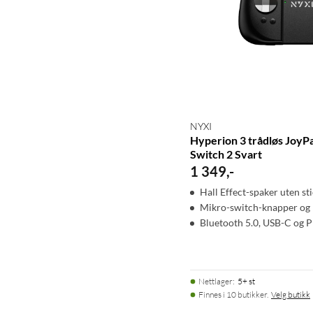
NYXI
Hyperion 3 trådløs JoyP
Switch 2 Svart
1 349
,
-
Hall Effect-spaker uten sti
Mikro-switch-knapper og 
Bluetooth 5.0, USB-C og 
Nettlager
:
5+ st
Finnes i 10 butikker.
Velg butikk