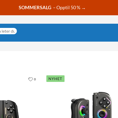
SOMMERSALG
– Opptil 50 % →
NYHET
0