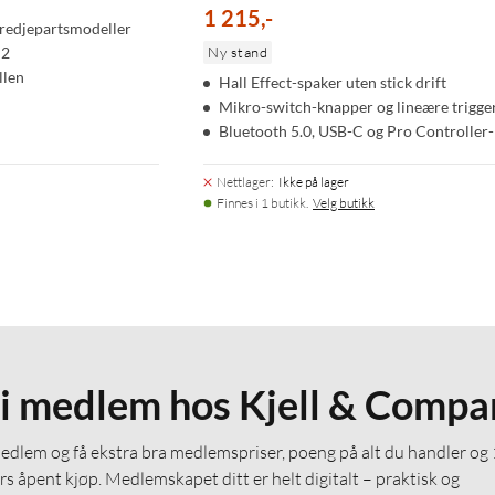
1 215
,
-
tredjepartsmodeller
 2
Ny stand
llen
Hall Effect-spaker uten stick drift
Mikro-switch-knapper og lineære trigge
Bluetooth 5.0, USB-C og Pro Controlle
Nettlager
:
Ikke på lager
Finnes i 1 butikk.
Velg butikk
li medlem hos Kjell & Compa
medlem og få ekstra bra medlemspriser, poeng på alt du handler og
rs åpent kjøp. Medlemskapet ditt er helt digitalt – praktisk og