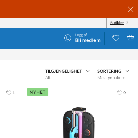
Butikker
Logg på
Bli medlem
TILGJENGELIGHET
SORTERING
Alt
Mest populære
NYHET
1
0