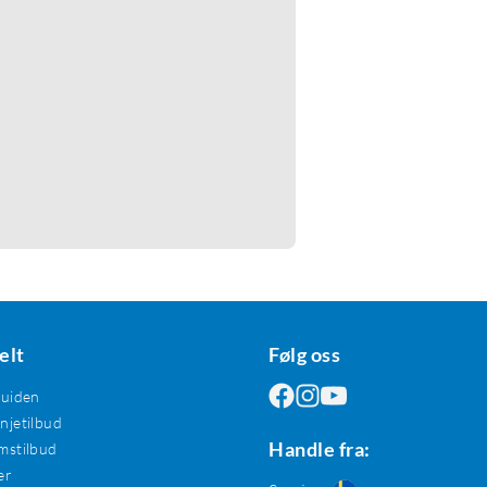
elt
Følg oss
guiden
jetilbud
Handle fra:
mstilbud
er