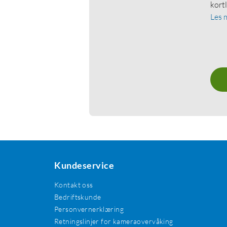
kort
Les 
Kundeservice
Kontakt oss
Bedriftskunde
Personvernerklæring
Retningslinjer for kameraovervåking