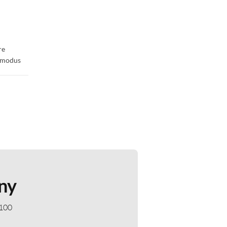
re
r-modus
ny
 100