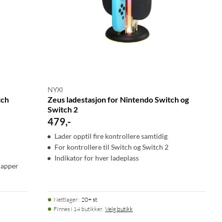
NYXI
tch
Zeus ladestasjon for Nintendo Switch og
Switch 2
479
,
-
Lader opptil fire kontrollere samtidig
For kontrollere til Switch og Switch 2
Indikator for hver ladeplass
napper
Nettlager
:
20+ st
Finnes i 14 butikker.
Velg butikk