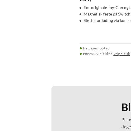
For originale Joy-Con og 
Magnetisk feste på Switch
Støtte for lading via konso
Nettlager
:
50+ st
Finnes i 27 butikker.
Velg butikk
B
Bli 
dage