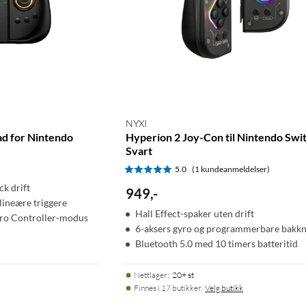
NYXI
ad for Nintendo
Hyperion 2 Joy-Con til Nintendo Swi
Svart
5.0
(1 kundeanmeldelser)
ck drift
949
,
-
lineære triggere
Hall Effect-spaker uten drift
Pro Controller-modus
6-aksers gyro og programmerbare bakk
Bluetooth 5.0 med 10 timers batteritid
Nettlager
:
20+ st
Finnes i 17 butikker.
Velg butikk