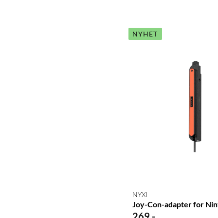
NYHET
NYXI
Joy-Con-adapter for Nin
269
,
-