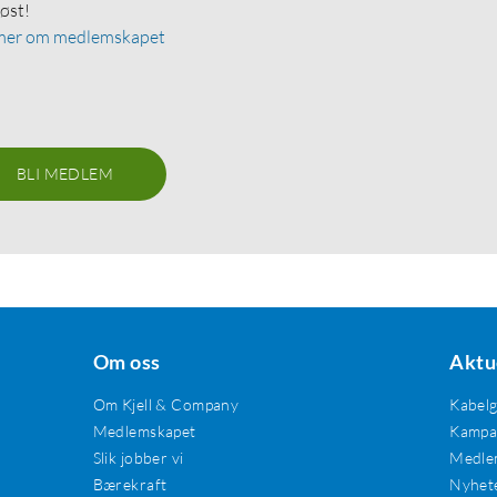
løst!
mer om medlemskapet
BLI MEDLEM
Om oss
Aktu
Om Kjell & Company
Kabel
Medlemskapet
Kampan
Slik jobber vi
Medle
Bærekraft
Nyhet