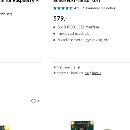
te for Raspberry Pi
Sense HAT-sensorkort
4.5
(10 kundeanmeldelser)
ldelser)
579
,
-
8 x 8 RGB-LED-matrise
Innebygd joystick
Akselerometer, gyroskop, etc.
Nettlager
:
1+ st
Finnes i 3 butikker.
Velg butikk
4