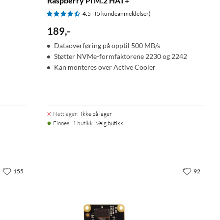
Raspberry Pi M.2 HAT+
4.5
(5 kundeanmeldelser)
189
,
-
Dataoverføring på opptil 500 MB/s
Støtter NVMe-formfaktorene 2230 og 2242
Kan monteres over Active Cooler
Nettlager
:
Ikke på lager
Finnes i 1 butikk.
Velg butikk
155
92