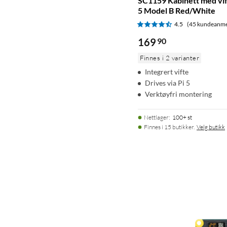
SC1159 Kabinett med vif
5 Model B Red/White
4.5
(45 kundeanme
169
90
Finnes i 2 varianter
Integrert vifte
Drives via Pi 5
Verktøyfri montering
Nettlager
:
100+ st
Finnes i 15 butikker.
Velg butikk