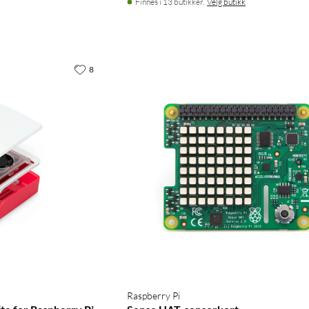
Finnes i 13 butikker.
Velg butikk
8
Raspberry Pi