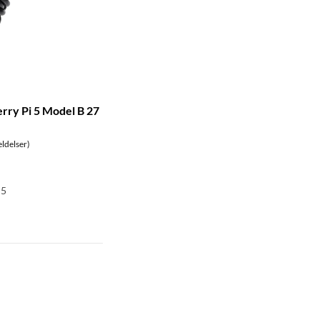
rry Pi 5 Model B 27
ldelser)
 5