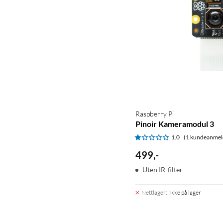
Raspberry Pi
Pinoir Kameramodul 3
1.0
(1 kundeanmel
499
,
-
Uten IR-filter
Nettlager
:
Ikke på lager