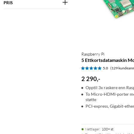
PRIS
Raspberry Pi
5 Ettkortsdatamaskin Mo
5.0
(129 kundeanm
2 290
,
-
Opptil 3x raskere enn Ras
To Micro-HDMI-porter m
støtte
PCI-express, Gigabit-ethe
Nettlager
:
100+ st