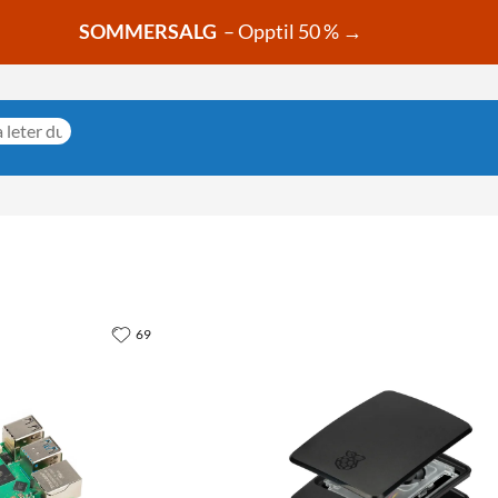
SOMMERSALG
– Opptil 50 % →
69