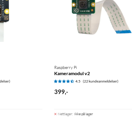
Raspberry Pi
Kameramodul v2
delser)
4.5
(22 kundeanmeldelser)
399
,
-
Nettlager
:
Ikke på lager