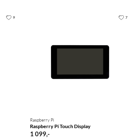
9
7
Raspberry Pi
Raspberry Pi Touch Display
1 099
,
-