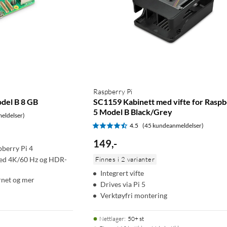
Raspberry Pi
del B 8 GB
SC1159 Kabinett med vifte for Raspb
5 Model B Black/Grey
eldelser)
4.5
(45 kundeanmeldelser)
149
,
-
pberry Pi 4
ed 4K/60 Hz og HDR-
Finnes i 2 varianter
Integrert vifte
rnet og mer
Drives via Pi 5
Verktøyfri montering
Nettlager
:
50+ st