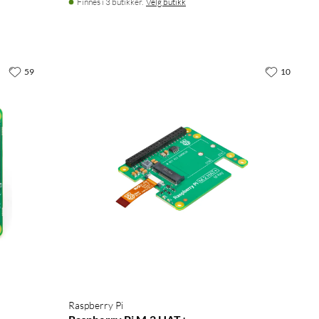
Finnes i 3 butikker.
Velg butikk
59
10
Raspberry Pi