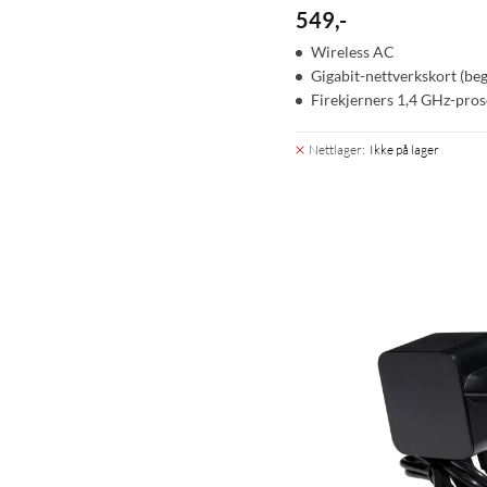
549
,
-
Wireless AC
Gigabit-nettverkskort (beg
Firekjerners 1,4 GHz-pros
Nettlager
:
Ikke på lager