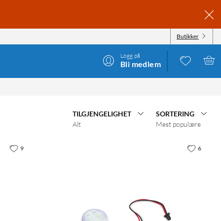
Butikker
Logg på
Bli medlem
TILGJENGELIGHET
SORTERING
Alt
Mest populære
9
6