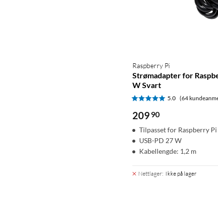
Raspberry Pi
Strømadapter for Raspbe
W Svart
5.0
(64 kundeanme
209
90
Tilpasset for Raspberry Pi
USB-PD 27 W
Kabellengde: 1,2 m
Nettlager
:
Ikke på lager