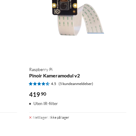
Raspberry Pi
Pinoir Kameramodul v2
4.5
(5 kundeanmeldelser)
419
90
Uten IR-filter
Nettlager
:
Ikke på lager