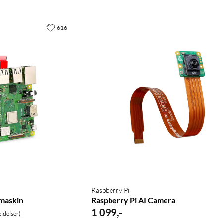
616
Raspberry Pi
amaskin
Raspberry Pi AI Camera
1 099
,
-
ldelser)